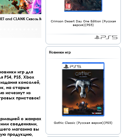
ET and CLANK Сквозь Миры и Горизонты!
Far 
Crimson Desert Day One Edition (Русская
версия)(PS5)
Новинки игр
новинки игр для
я PS4, PS5, Xbox
 издания консолей,
ок, на старые
ью исчезнут из
гровых приставок!
ормацией о жанрах
Gothic Classic (Русская версия)(PS5)
чими сведениями,
ашего магазина вы
вую продукцию,