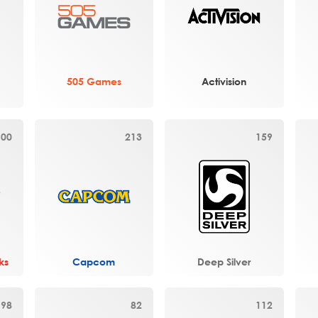
505 Games
Activision
100
213
159
ks
Capcom
Deep Silver
98
82
112