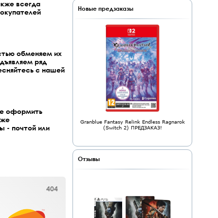
акже всегда
Новые предзаказы
покупателей
стью обменяем их
едъявляем ряд
тесняйтесь с нашей
же оформить
кже
Granblue Fantasy Relink Endless Ragnarok
ы - почтой или
(Switch 2) ПРЕДЗАКАЗ!
Отзывы
404