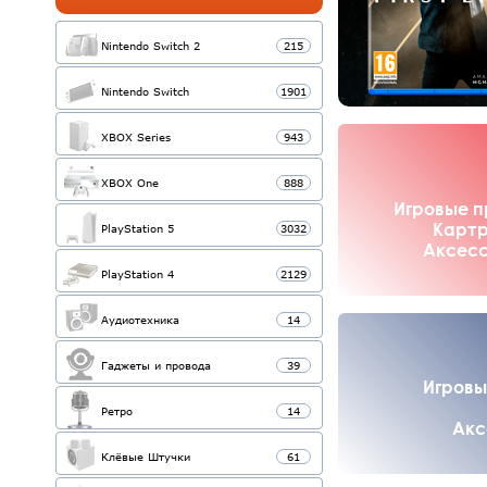
Nintendo Switch 2
215
Nintendo Switch
1901
XBOX Series
943
XBOX One
888
Игровые п
Картр
PlayStation 5
3032
Аксесс
PlayStation 4
2129
Аудиотехника
14
Гаджеты и провода
39
Игровы
Ретро
14
Акс
Клёвые Штучки
61