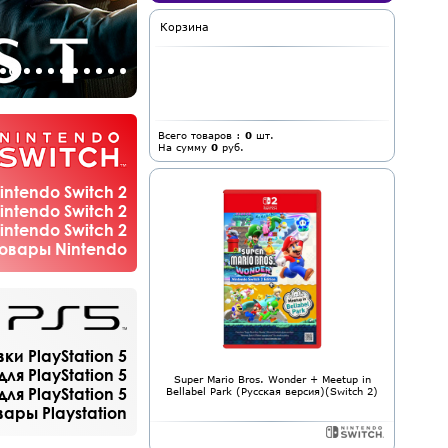
Корзина
Всего товаров :
0
шт.
На сумму
0
руб.
ntendo Switch 2
ntendo Switch 2
ntendo Switch 2
товары Nintendo
и PlayStation 5
ля PlayStation 5
Super Mario Bros. Wonder + Meetup in
я PlayStation 5
Bellabel Park (Русская версия)(Switch 2)
вары Playstation