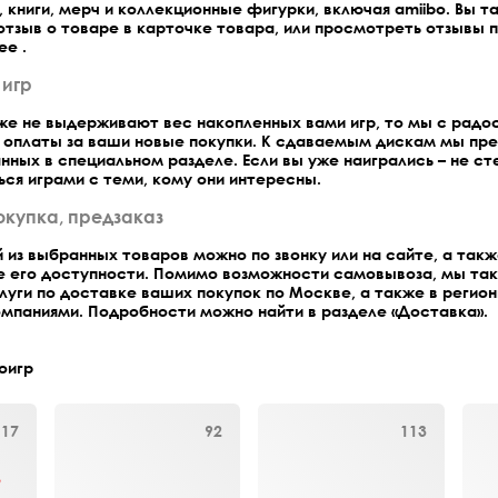
 книги, мерч и коллекционные фигурки, включая amiibo. Вы т
тзыв о товаре в карточке товара, или просмотреть отзывы 
е .
 игр
уже не выдерживают вес накопленных вами игр, то мы с радо
т оплаты за ваши новые покупки. К сдаваемым дискам мы пр
нных в специальном разделе. Если вы уже наигрались – не с
ся играми с теми, кому они интересны.
окупка, предзаказ
 из выбранных товаров можно по звонку или на сайте, а так
ае его доступности. Помимо возможности самовывоза, мы та
уги по доставке ваших покупок по Москве, а также в регион
мпаниями. Подробности можно найти в разделе
«Доставка»
.
оигр
117
92
113