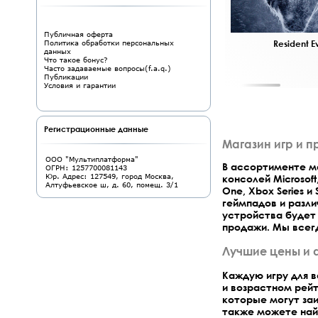
Публичная оферта
r Rise для Nintendo Switch во всей красе.
Resident E
Политика обработки персональных
данных
Что такое бонус?
Часто задаваемые вопросы(f.a.q.)
Публикации
Условия и гарантии
Регистрационные данные
Магазин игр и п
ООО "Мультиплатформа"
В ассортименте ма
ОГРН: 1257700081143
Юр. Адрес: 127549, город Москва,
консолей Microsoft
Алтуфьевское ш, д. 60, помещ. 3/1
One, Xbox Series 
геймпадов и разл
устройства будет 
продажи. Мы всег
Лучшие цены и 
Каждую игру для 
и возрастном рейт
которые могут заи
также можете най