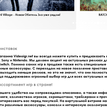
vil Village - Новая Обитель Зла уже рядом!
RATCH
риставок
газина Videoigr.net вы всегда можете купить и предзаказать 
, Sony и Nintendo. Мы делаем акцент на актуальных релизах дл
и Switch. Помимо самих игр в продаже также есть специальные
ичные аксессуары. С переходом на новое поколение пристав
выходить меньше релизов, но это не значит, что они полност
да поддерживаем огромный выбор игр для всех актуальных и
ассортимент игр в стране!
вашего удобства мы сопровождаем описанием, а также инф
инге, количеством игроков, скриншотами, трейлерами и про
нтересовать вас перед покупкой. На виртуальной витрине н
ти различные аксессуары, консоли и интересную околоигро