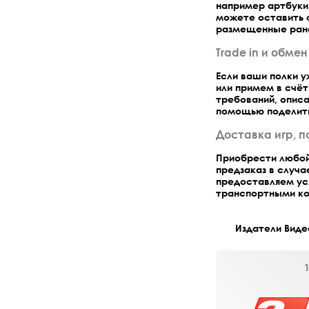
например артбуки,
можете оставить о
размещенные ране
Trade in и обмен
Если ваши полки 
или примем в счё
требований, описа
помощью поделить
Доставка игр, п
Приобрести любой
предзаказ в случ
предоставляем усл
транспортными ко
Издатели Виде