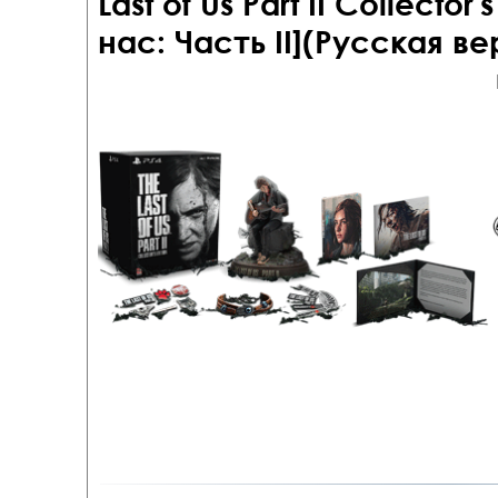
Last of Us Part II Collector
нас: Часть II](Русская ве