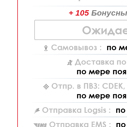
+ 105
Бонусны
Ожидае
Самовывоз :
по м
Доставка по
по мере поя
Отпр. в ПВЗ: CDEK
по мере поя
Отправка Logsis :
по
Отправка EMS :
по