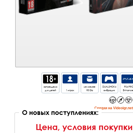
запрещено
не менее
DUALSHOK4
PS4 PR
для детей
1 игрок
95 Gb
вибрация
Enhanc
Cкидки на Videoigr.ne
О новых поступлениях:
Цена, условия покупки