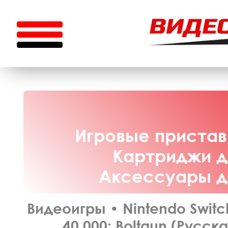
Игровые приставк
Картриджи дл
Аксессуары дл
Видеоигры
•
Nintendo Switc
40,000: Boltgun (Русск