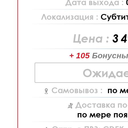
Дата выхода :
Локализация :
Субти
Цена :
3 
+ 105
Бонусны
Ожидае
Самовывоз :
по м
Доставка по
по мере поя