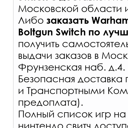
Московской области 
Либо
заказать
Warham
Boltgun Switch
по луч
получить самостоятел
выдачи заказов
в Моск
Фрунзенская наб. д.4.
Безопасная доставка 
и Транспортными Ком
предоплата).
Полный список игр на
нинтендо свитч доступ