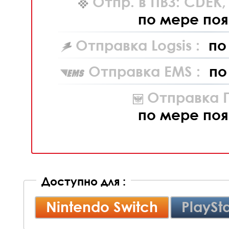
Отпр. в ПВЗ: CDEK
по мере поя
Отправка Logsis :
по
Отправка EMS :
по
Отправка П
по мере поя
Доступно для :
Nintendo Switch
PlaySta