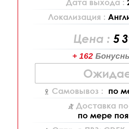
Дата выхода :
Локализация :
Англ
Цена :
5 
+ 162
Бонусны
Ожидае
Самовывоз :
по м
Доставка по
по мере поя