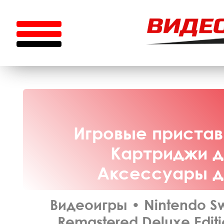
Игровые приставк
Картриджи дл
Аксессуары дл
Видеоигры
•
Nintendo S
Remastered Deluxe Editi