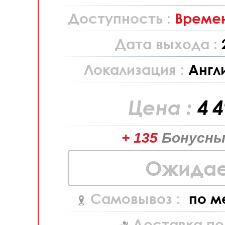
Доступность :
Времен
Дата выхода :
Локализация :
Англ
Цена :
4 
+ 135
Бонусны
Ожидае
Самовывоз :
по м
Доставка по