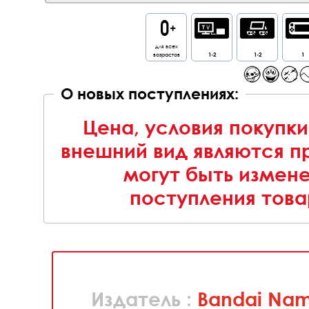
для всех
возрастов
1-2
1-2
1
О новых поступлениях:
Цена, условия покупки
внешний вид являются п
могут быть измен
поступления това
Издатель :
Bandai Nam