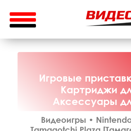
Игровые приставки
Картриджи для
Аксессуары для
Видеоигры
•
Nintendo
Tamagotchi Plaza [Тамаг