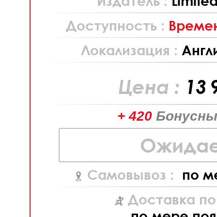
Издатель :
Limite
Доступность :
Времен
Локализация :
Англ
Цена :
13 
+ 420
Бонусны
Ожидае
Самовывоз :
по м
Доставка по
по мере поя