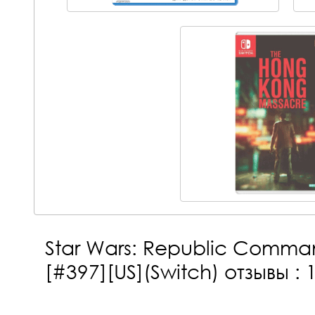
Star Wars: Republic Comman
[#397][US](Switch)
отзывы : 