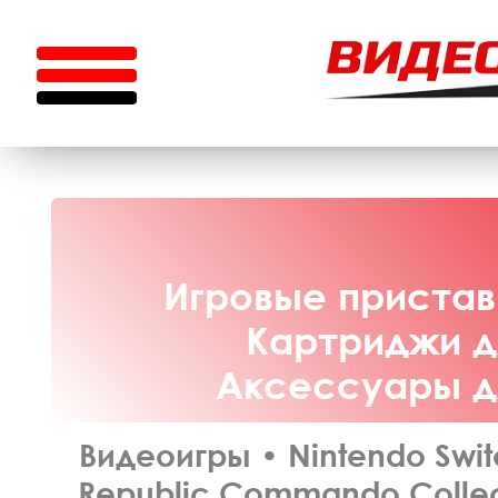
Игровые приставк
Картриджи дл
Аксессуары дл
Видеоигры
•
Nintendo Swi
Republic Commando Collecto