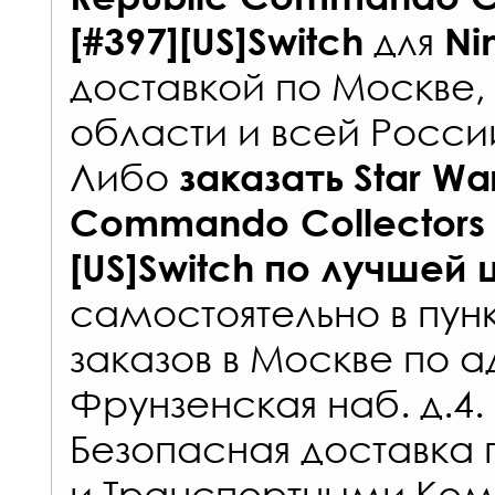
для
[#397][US]Switch
Ni
доставкой по Москве
области и всей Росси
Либо
заказать
Star Wa
Commando Collectors E
[US]Switch
по лучшей 
самостоятельно в
пун
заказов
в Москве по а
Фрунзенская наб. д.4.
Безопасная доставка 
и Транспортными Ком