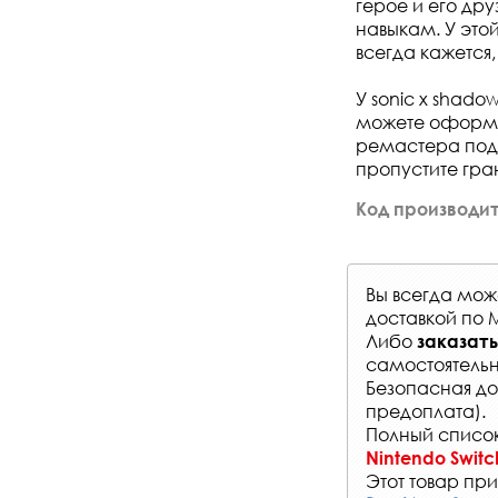
герое и его др
навыкам. У это
всегда кажется
У sonic x shado
можете оформит
ремастера подт
пропустите гра
Код производит
Вы всегда мо
доставкой по 
Либо
заказать
самостоятельн
Безопасная до
предоплата).
Полный список
Nintendo Switc
Этот товар при