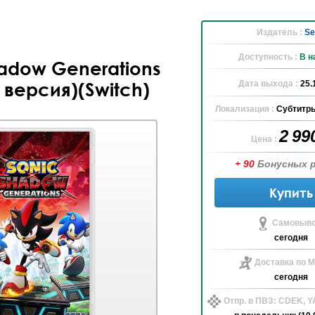
Издатель :
Se
Доступность :
В н
hadow Generations
Дата выхода :
25.
 версия)(Switch)
Локализация :
Субтитры
2 99
Цена :
+ 90
Бонусных 
Купить
Самовыво
сегодня
Доставка по М
сегодня
Отпр. в ПВЗ: CDEK, 