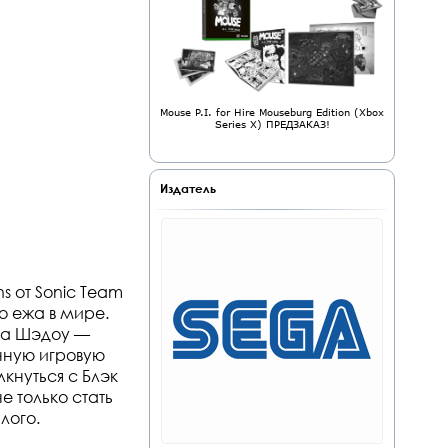
Mouse P.I. for Hire Mouseburg Edition (Xbox
Series X) ПРЕДЗАКАЗ!
Издатель
s от Sonic Team
о ежа в мире.
 за Шэдоу —
нную игровую
кнуться с Блэк
е только стать
лого.