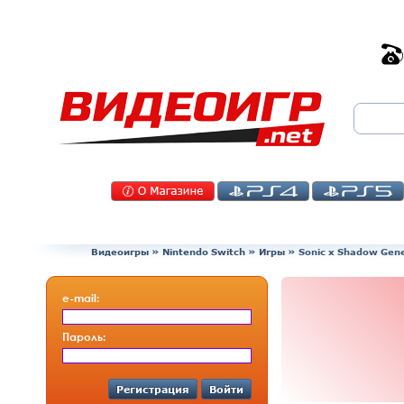
Видеоигры
»
Nintendo Switch
»
Игры
»
Sonic x Shadow Gene
e-mail:
Пароль:
Регистрация
Войти