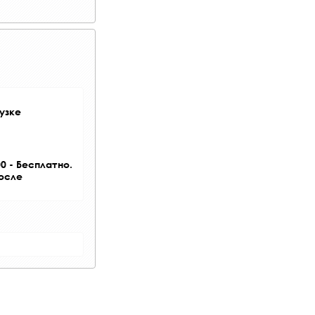
узке
0 - Бесплатно.
после