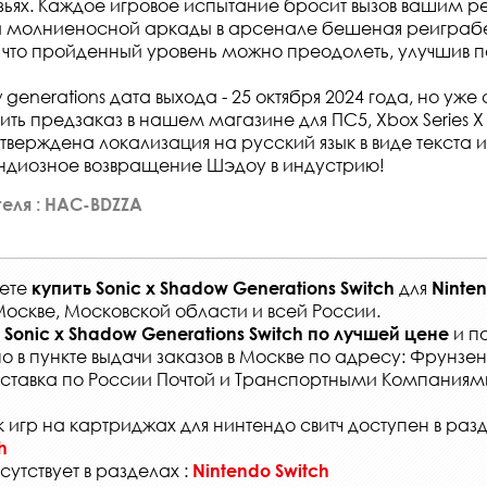
узьях. Каждое игровое испытание бросит вызов вашим 
й молниеносной аркады в арсенале бешеная реиграбе
, что пройденный уровень можно преодолеть, улучшив п
w generations дата выхода - 25 октября 2024 года, но уже
ь предзаказ в нашем магазине для ПС5, Xbox Series X и
верждена локализация на русский язык в виде текста и
ндиозное возвращение Шэдоу в индустрию!
еля : HAC-BDZZA
жете
для
купить
Sonic x Shadow Generations Switch
Ninten
Москве, Московской области и всей России
.
и по
Sonic x Shadow Generations Switch
по лучшей цене
о в
пункте выдачи заказов
в Москве по адресу: Фрунзенс
ставка по России Почтой и Транспортными Компаниям
 игр на картриджах для нинтендо свитч доступен в раз
h
сутствует в разделах :
Nintendo Switch