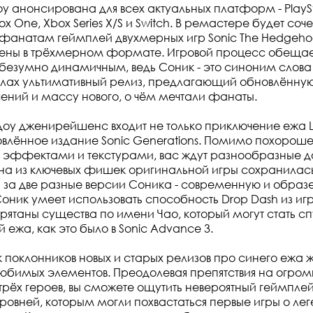
у анонсирована для всех актуальных платформ - PlaySta
box One, Xbox Series X/S и Switch. В ремастере будет соч
фанатам геймплей двухмерных игр Sonic The Hedgeho
ены в трёхмерном формате. Игровой процесс обещает
безумно динамичным, ведь Соник - это синоним слова 
слах ультимативный релиз, предлагающий обновлённу
ений и массу нового, о чём мечтали фанаты.
доу дженирейшенс входит не только приключение ежа 
влённое издание Sonic Generations. Помимо похорош
 эффектами и текстурами, вас ждут разнообразные д
а из ключевых фишек оригинальной игры сохранилась 
 за две разные версии Соника - современную и образец
оник умеет использовать способность Drop Dash из игр
прятаны существа по имени Чао, который могут стать с
 ежа, как это было в Sonic Advance 3.
к поклонников новых и старых релизов про синего ежа
юбимых элементов. Преодолевая препятствия на огром
 трёх героев, вы сможете ощутить невероятный геймплей
ровней, которым могли похвастаться первые игры о л