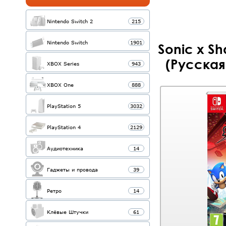
Nintendo Switch 2
215
Nintendo Switch
1901
Sonic x S
(Русская
XBOX Series
943
XBOX One
888
PlayStation 5
3032
PlayStation 4
2129
Аудиотехника
14
Гаджеты и провода
39
Ретро
14
Клёвые Штучки
61