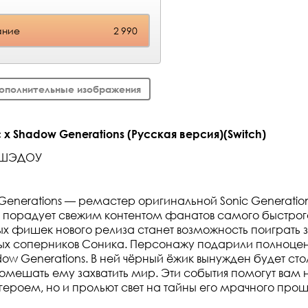
ание
2 990
ополнительные изображения
 x Shadow Generations (Русская версия)(Switch)
 ШЭДОУ
Generations — ремастер оригинальной Sonic Generation
й порадует свежим контентом фанатов самого быстрог
ых фишек нового релиза станет возможность поиграть
ных соперников Соника. Персонажу подарили полноце
w Generations. В ней чёрный ёжик вынужден будет стол
омешать ему захватить мир. Эти события помогут вам н
героем, но и прольют свет на тайны его мрачного прош