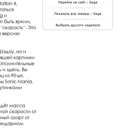
tion 4,
Перейти на сайт : Sega
етаться
Показать все товары : Sega
g и
 быть ярким,
Выбрать другого издателя
‛скорость“. Это
ю версию
Шэдоу, но и
евшей картинки
ополнительные
и здесь. Вы
 из 90-ых.
ы Sonic Mania.
путниками
 ждёт масса
ной скорости от
ный азарт от
егендарном