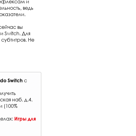
рефлексам и
льность, ведь
оказатели.
 сейчас вы
 Switch. Для
 субтитров. Не
с
do Switch
лучить
кая наб. д.4.
и (100%
делах:
Игры для