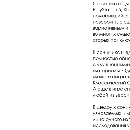
Соник икс шедо
PlayStation 5, X
полюбившийся 
невероятные сц
вариативным и 
во многих смы
старых приключ
В соник икс ше
полностью обно
с улучшенными
материалы. Одн
можете сыграть
Классический С
А ещё в игре с
любой из версий
В шедоу x сони
узнаваемых и л
лица одного из
исследования у