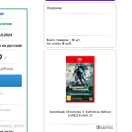
Корзина
ga
аличии
10.2024
Всего товаров :
0
шт.
На сумму
0
руб.
 на русском
0
₽
рублей
з :
оскве :
Xenoblade Chronicles X Definitive Edition
[UAE](Switch 2)
YANDEX, 5POST