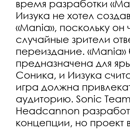
время разработки «Ma
Иизука не хотел созд
«Mania», поскольку он 
случайные зрители отве
переиздание. «Mania»
предназначена для яр
Соника, и Иизука счита
игра должна привлека
аудиторию. Sonic Team
Headcannon разработ
концепции, но проект в