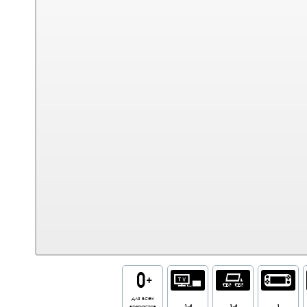
для всех
возрастов
1-4
1-4
1