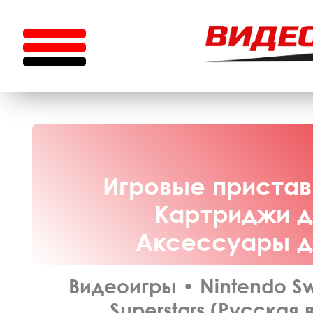
Игровые приставк
Картриджи дл
Аксессуары дл
Видеоигры
•
Nintendo Sw
Superstars (Русская 