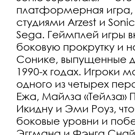
платформерная игра,
студиями Arzest и Soni
Sega. Геймплей игры в
боковую прокрутку и 
Сонике, выпущенные дл
1990-х годах. Игроки м
одного из четырех пе
Ежа, Майлза «Тейлза» 
Икидну и Эми Роуз, чт
боковые уровни и поб
Эггмана и Фэнга Снайп