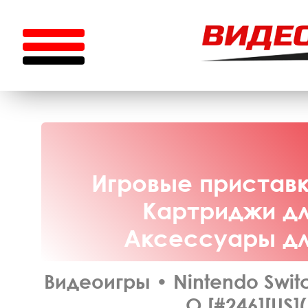
Игровые приставки
Картриджи для
Аксессуары для
Видеоигры
•
Nintendo Swit
O [#246][US]