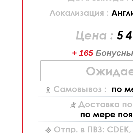
Локализация :
Англ
Цена :
5 
+ 165
Бонусны
Ожидае
Самовывоз :
по м
Доставка по
по мере поя
Отпр. в ПВЗ: CDEK