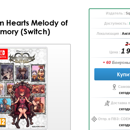
Издатель :
Sq
 Hearts Melody of
Доступность :
mory (Switch)
Локализация :
Англ
2
1 
Цена :
+ 60
Бонусны
Купи
Самов
сегод
Доставка п
сегод
Отпр. в ПВЗ: CDE
сегод