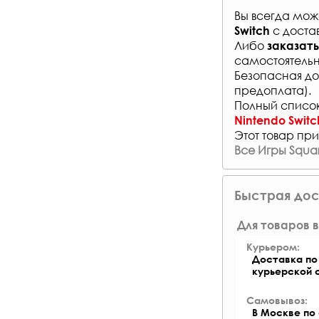
Вы всегда мо
с
доста
Switch
Либо
заказать
самостоятельн
Безопасная до
предоплата).
Полный список
Nintendo Switc
Этот товар при
Все Игры Squar
Быстрая дос
Для товаров в
Курьером:
Доставка по 
курьерской 
Самовывоз:
В Москве по 