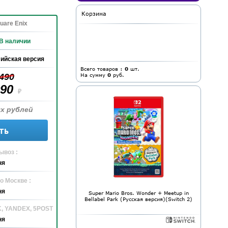
Корзина
uare Enix
В наличии
ийская версия
Всего товаров :
0
шт.
 490
На сумму
0
руб.
990
₽
х рублей
ть
ывоз :
ня
о Москве :
ня
Super Mario Bros. Wonder + Meetup in
Bellabel Park (Русская версия)(Switch 2)
K, YANDEX, 5POST
ня