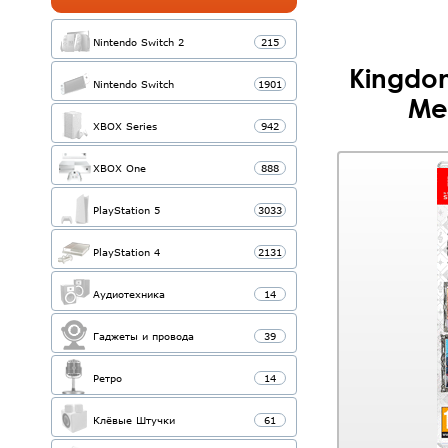
Nintendo Switch 2
215
Kingdom
Nintendo Switch
1901
Me
XBOX Series
942
XBOX One
888
PlayStation 5
3033
PlayStation 4
2131
Аудиотехника
14
Гаджеты и провода
39
Ретро
14
Клёвые Штучки
61