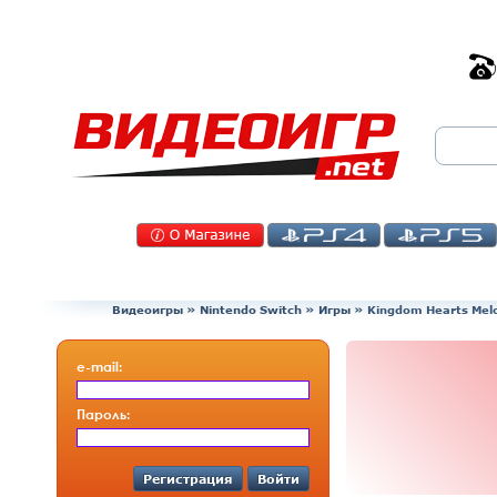
Видеоигры
»
Nintendo Switch
»
Игры
»
Kingdom Hearts Mel
e-mail:
Пароль:
Регистрация
Войти