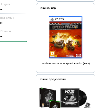
 Logsis :
Новинки игр
ня
вка EMS :
ня
 Почтой :
ня
Warhammer 40000 Speed Freeks (PS5)
Новые предзаказы