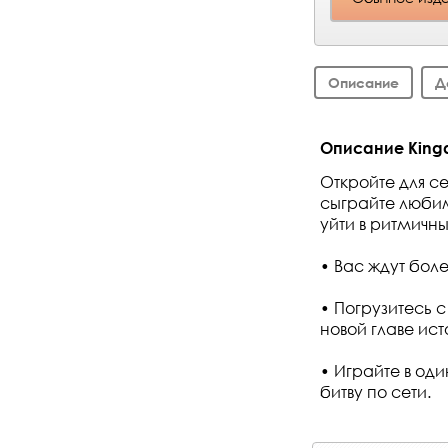
Описание
Д
Описание Kingd
Откройте для с
сыграйте любим
уйти в ритмичн
• Вас ждут бол
• Погрузитесь с
новой главе ист
• Играйте в од
битву по сети.