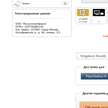
Книги
11
Регистрационные данные
для детей
от 12 лет
1
ООО "Мультиплатформа"
ОГРН: 1257700081143
Юр. Адрес: 127549, город Москва,
Алтуфьевское ш, д. 60, помещ. 3/1
Cки
Kingdom Hearts
Доступно для :
PlayStation 4
Другие издания д
Обычное изд