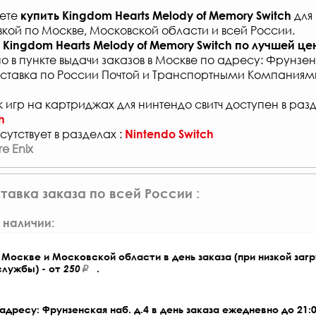
жете
для
купить
Kingdom Hearts Melody of Memory Switch
вкой по Москве, Московской области и всей России
.
Kingdom Hearts Melody of Memory Switch
по лучшей це
о в
пункте выдачи заказов
в Москве по адресу: Фрунзенс
ставка по России Почтой и Транспортными Компаниям
 игр на картриджах для нинтендо свитч доступен в раз
h
сутствует в разделах :
Nintendo Switch
e Enix
тавка заказа по всей России :
 наличии:
Москве и Московской области в день заказа (при низкой загр
службы) - от
250
.
адресу: Фрунзенская наб. д.4 в день заказа ежедневно до 21:0