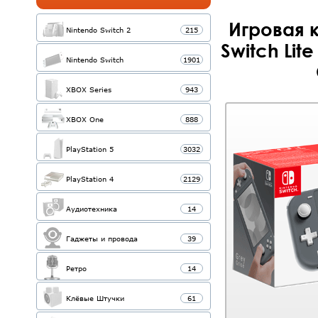
Игровая 
Nintendo Switch 2
215
Switch Lit
Nintendo Switch
1901
XBOX Series
943
XBOX One
888
PlayStation 5
3032
PlayStation 4
2129
Аудиотехника
14
Гаджеты и провода
39
Ретро
14
Клёвые Штучки
61