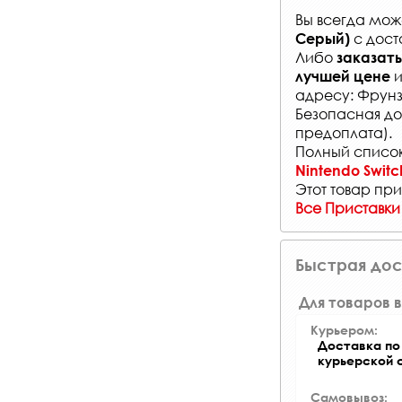
Вы всегда мо
с
дост
Серый)
Либо
заказать
и
лучшей цене
адресу: Фрунз
Безопасная до
предоплата).
Полный список
Nintendo Switc
Этот товар при
Все Приставки
Быстрая дос
Для товаров в
Курьером:
Доставка по 
курьерской 
Самовывоз: