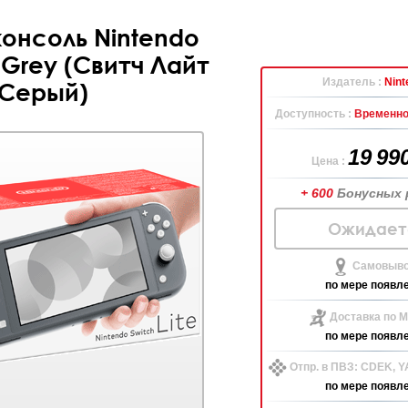
консоль Nintendo
e Grey (Свитч Лайт
Издатель :
Nint
Серый)
Доступность :
Временно
19 99
Цена :
+ 600
Бонусных 
Ожидает
Самовыво
по мере появл
Доставка по М
по мере появл
Отпр. в ПВЗ: CDEK, 
по мере появл