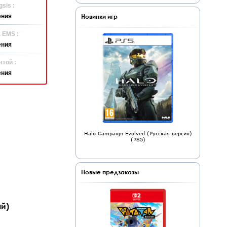
sis :
Новинки игр
ения
 EMS :
ения
той :
ения
Halo Campaign Evolved (Русская версия)
(PS5)
Новые предзаказы
ый)