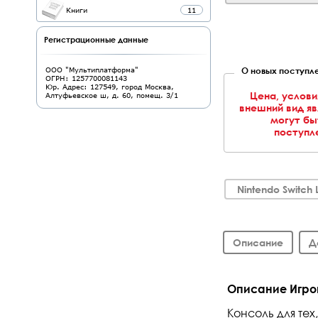
Книги
11
Регистрационные данные
О новых поступле
ООО "Мультиплатформа"
ОГРН: 1257700081143
Юр. Адрес: 127549, город Москва,
Цена, услови
Алтуфьевское ш, д. 60, помещ. 3/1
внешний вид я
могут бы
поступле
Nintendo Switch L
Описание
Д
Описание Игров
Консоль для тех,