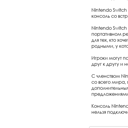
Nintendo Switch
консоль со вс
Nintendo Switch
портативном реж
для тех, кто хо
родными, у кот
Игроки могут по
друг к другу и
С членством Ni
со всего мира,
дополнительны
предложениями
Консоль Nintend
нельзя подключи