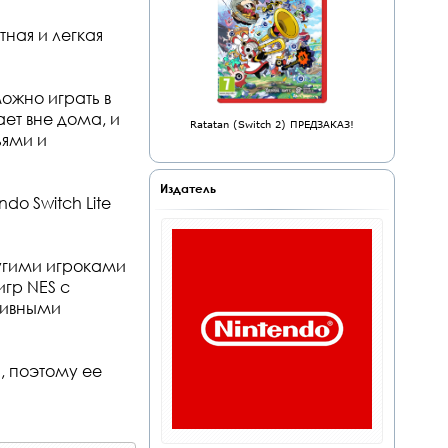
тная и легкая
можно играть в
ает вне дома, и
Ratatan (Switch 2) ПРЕДЗАКАЗ!
ьями и
Издатель
do Switch Lite
ругими игроками
игр NES с
зивными
а, поэтому ее