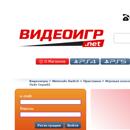
Видеоигры
»
Nintendo Switch
»
Приставки
»
Игровая консол
Лайт Серый)
e-mail:
Пароль:
Регистрация
Войти