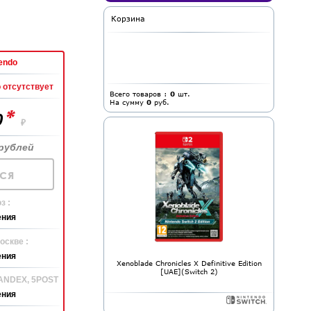
Корзина
endo
 отсутствует
Всего товаров :
0
шт.
На сумму
0
руб.
*
0
₽
рублей
ся
з :
ения
оскве :
ения
Xenoblade Chronicles X Definitive Edition
[UAE](Switch 2)
YANDEX, 5POST
ения