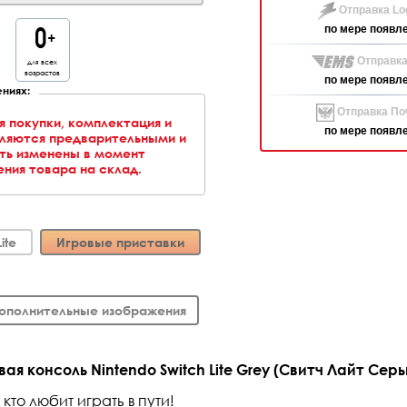
Отправка Log
по мере появл
Отправка
для всех
возрастов
по мере появл
ниях:
Отправка Поч
я покупки, комплектация и
по мере появл
вляются предварительными и
ть изменены в момент
ния товара на склад.
ite
Игровые приставки
ополнительные изображения
ая консоль Nintendo Switch Lite Grey (Свитч Лайт Сер
 кто любит играть в пути!