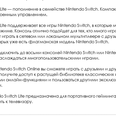
 Lite — пополнение в семействе Nintendo Switch. Компак
троенным управлением.
 Lite поддерживает все игры Nintendo Switch, в которые 
име. Консоль отлично подойдет для тех, кто много игр
чет играть в сетевом или локальном мультиплеере с друз
орых уже есть флагманская модель Nintendo Switch.
дключить до восьми консолей Nintendo Switch или Ninten
 наслаждаться многопользовательскими играми.
ntendo Switch Online вы сможете играть с друзьями и д
 получите доступ к растущей библиотеке классических 
ми онлайн-функциями и пользоваться другими эксклю
.
o Switch Lite предназначена для портативного гейминг
ть к телевизору.