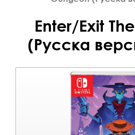
Enter/Exit T
(Русска верси