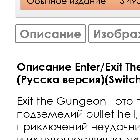
Обычное издание
3 49
Описание
Изобра
Описание Enter/Exit T
(Русска версия)(Switc
Exit the Gungeon - это
подземелий bullet hell
приключений неудачни
и их путешествия за 