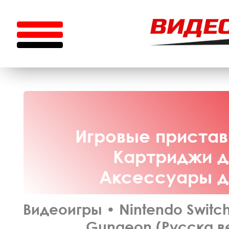
Игровые приставк
Картриджи дл
Аксессуары дл
Видеоигры
•
Nintendo Switc
Gungeon (Русска ве