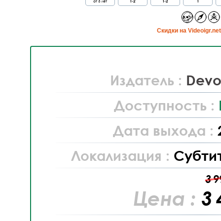
от 6 лет
1-2
1-2
1
Cкидки на Videoigr.ne
Издатель :
Devol
Доступность :
Дата выхода :
Локализация :
Субти
3 9
Цена :
3 