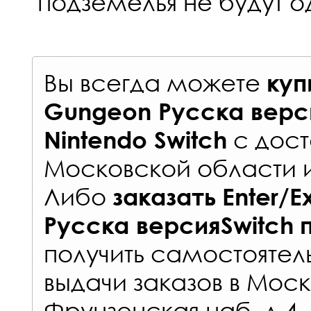
подземелья не будут 
Вы всегда можете
куп
Gungeon Русска верс
с
дост
Nintendo Switch
Московской области 
Либо
заказать
Enter/E
Русска версияSwitch
получить самостоятел
выдачи заказов
в Моск
Фрунзенская наб. д.4.