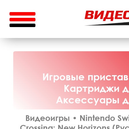
Игровые приставк
Картриджи дл
Аксессуары дл
Видеоигры
•
Nintendo Sw
Crossing: New Horizons (Ру