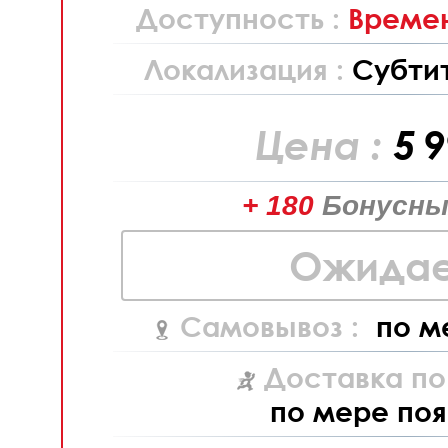
Доступность :
Времен
Локализация :
Субти
Цена :
5 
+ 180
Бонусны
Ожидае
Самовывоз :
по м
Доставка по
по мере поя