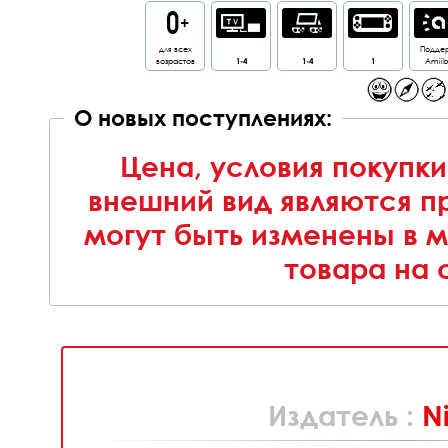
для всех
Подде
возрастов
1-4
1-4
1
Amii
О новых поступлениях:
Цена, условия покупки
внешний вид являются п
могут быть изменены в 
товара на 
Издатель :
N