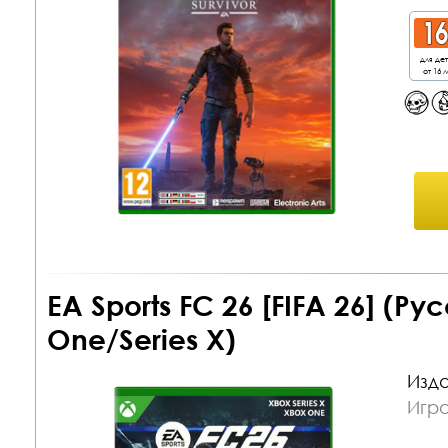
для де
от 16 л
EA Sports FC 26 [FIFA 26] (Р
One/Series X)
Изда
Игр