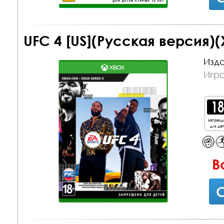
UFC 4 [US](Русская версия)(
Изда
Игр
запрещ
для де
В
С