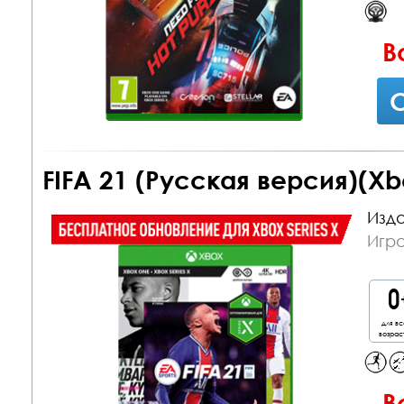
В
С
FIFA 21 (Русская версия)(Xb
Изда
Игр
для вс
возрас
В