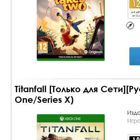
для де
от 12 л
Titanfall [Только для Сети][Р
One/Series X)
Изда
Игр