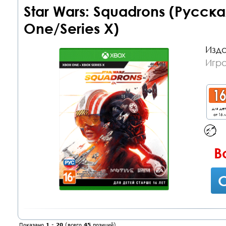
Star Wars: Squadrons (Русск
One/Series X)
Изда
Игр
для де
от 16 л
В
С
Показано
1
-
20
(всего
45
позиций)