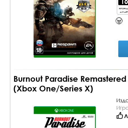
запрещ
для де
Burnout Paradise Remastered
(Xbox One/Series X)
Изда
Игр
Л