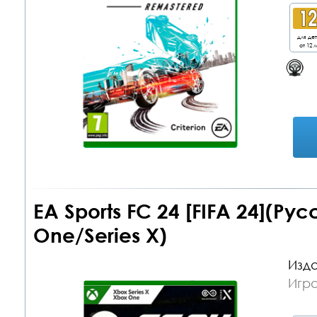
для де
от 12 л
EA Sports FC 24 [FIFA 24](Ру
One/Series X)
Изда
Игр