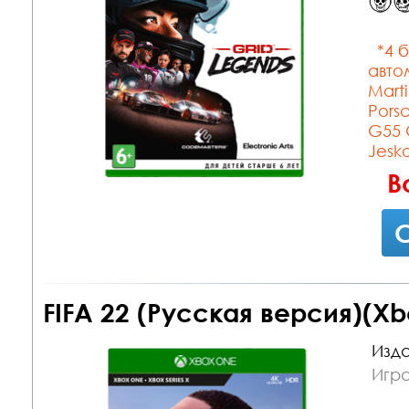
*4 б
авто
Mart
Pors
G55 
Jesk
В
С
FIFA 22 (Русская версия)(Xb
Изда
Игр