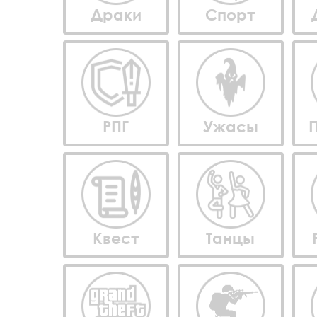
Драки
Спорт
РПГ
Ужасы
Квест
Танцы