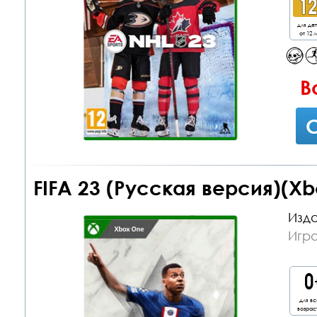
для де
от 12 л
В
С
FIFA 23 (Русская версия)(X
Изда
Игр
для вс
возрас