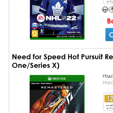
от 12 л
В
С
Need for Speed Hot Pursuit 
One/Series X)
Изда
Игр
для де
от 12 л