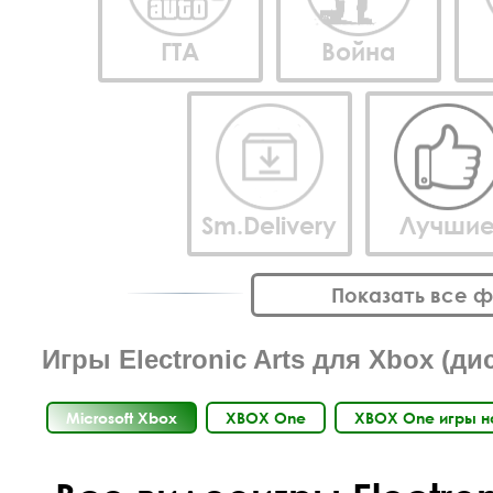
ГТА
Война
Sm.Delivery
Лучши
Показать все 
Игры Electronic Arts для Xbox (ди
Microsoft Xbox
XBOX One
XBOX One игры н