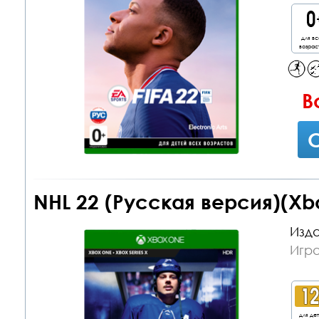
для вс
возрас
В
С
NHL 22 (Русская версия)(Xb
Изда
Игр
для де