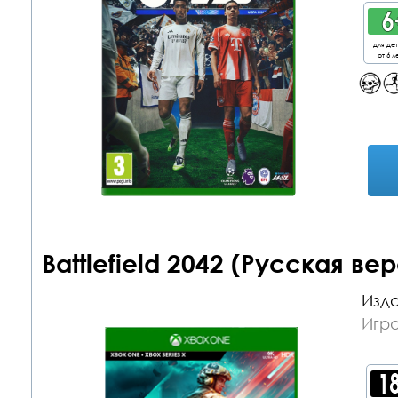
для де
от 6 л
Battlefield 2042 (Русская в
Изда
Игр