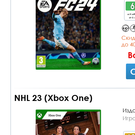
для д
от 6 
Cкид
до 4
В
С
NHL 23 (Xbox One)
Изда
Игр