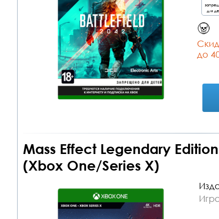
запре
для д
Cкид
до 4
Mass Effect Legendary Editio
(Xbox One/Series X)
Изда
Игр