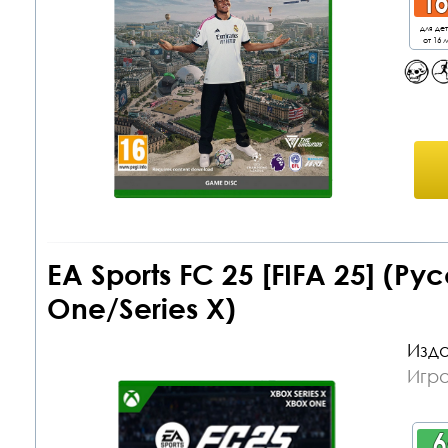
для де
от 16 л
EA Sports FC 25 [FIFA 25] (Р
One/Series X)
Изда
Игр