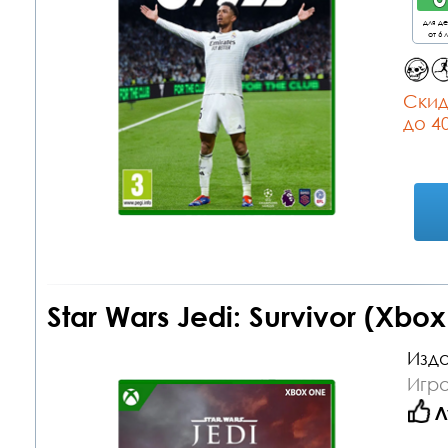
для д
от 6 
Cкид
до 4
Star Wars Jedi: Survivor (Xb
Изда
Игр
Л