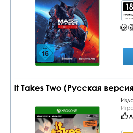
запрещ
для де
It Takes Two (Русская верси
Изда
Игр
Л