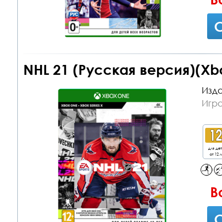
С
NHL 21 (Русская версия)(Xb
Изда
Игр
для де
от 12 л
В
С