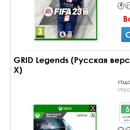
В
С
GRID Legends (Русская верс
X)
Изда
Игр
для д
от 6 