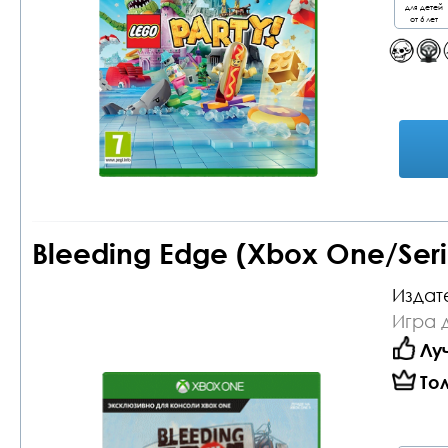
для детей
от 6 лет
Bleeding Edge (Xbox One/Seri
Издат
Игра 
Лу
То