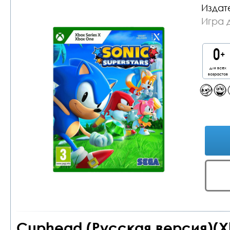
Издат
Игра 
для всех
возрастов
Cuphead (Русская версия)(X