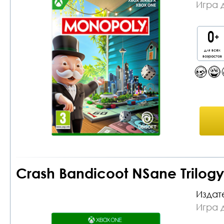
Игра 
для всех
возрастов
Crash Bandicoot NSane Trilog
Издат
Игра 