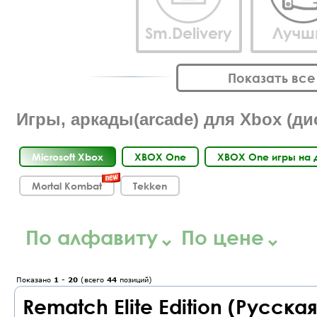
Sm.Delivery
Лучш
Показать вс
Игры, аркады(arcade) для Xbox (ди
Microsoft Xbox
XBOX One
XBOX One игры на 
Mortal Kombat
Tekken
По алфавиту
По цене
Показано
1
-
20
(всего
44
позиций)
Rematch Elite Edition (Русск