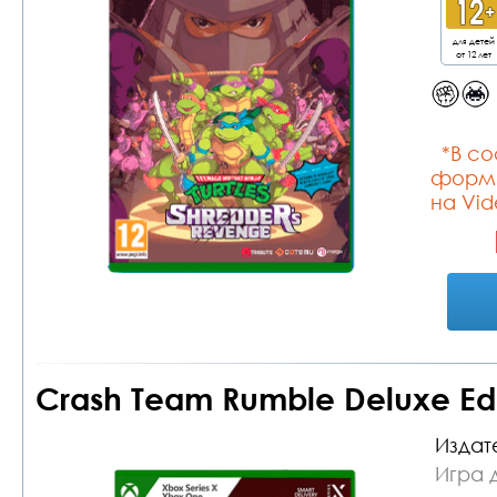
для детей
от 12 лет
*В сос
форме
на Vid
Crash Team Rumble Deluxe Edi
Издат
Игра 