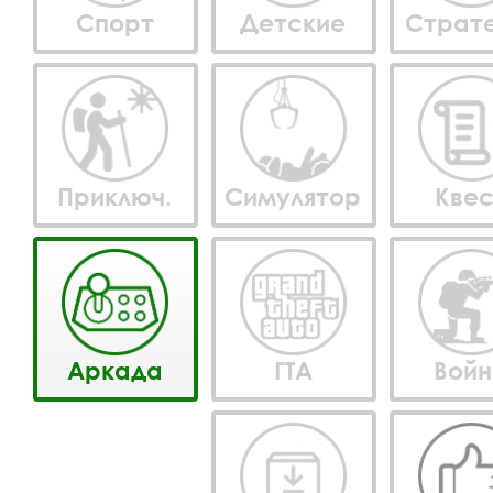
Спорт
Детские
Страт
Приключ.
Симулятор
Кве
Аркада
ГТА
Вой