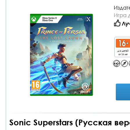
Издат
Игра 
Лу
для детей
от 16 лет
Sonic Superstars (Русская ве