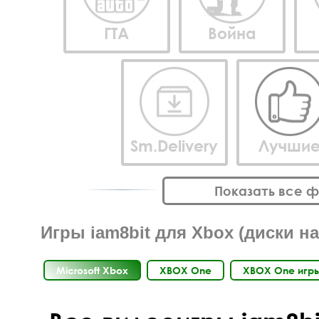
ГТА
Война
Sm.Delivery
Лучши
Показать все 
Игры iam8bit для Xbox (диски н
Microsoft Xbox
XBOX One
XBOX One игры