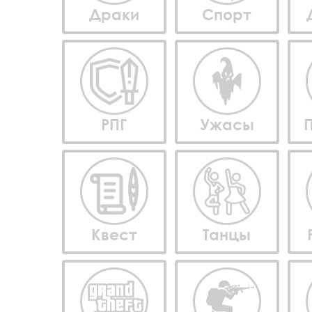
Драки
Спорт
РПГ
Ужасы
Квест
Танцы