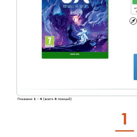
дл
о
Показано
1
-
4
(всего
4
позиций)
1