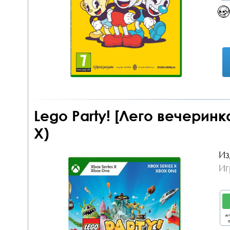
Lego Party! [Лего вечеринк
X)
Из
Иг
дл
о