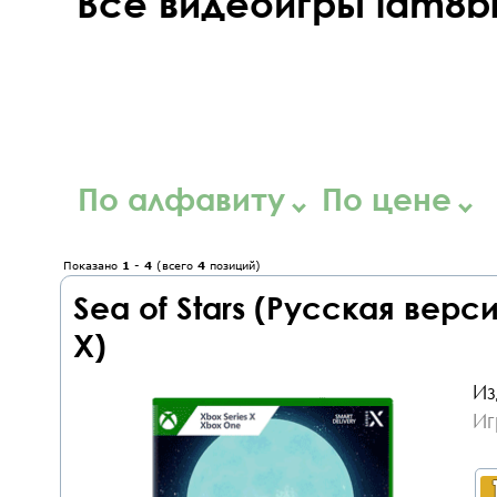
Все видеоигры iam8bit
По алфавиту
По цене
Показано
1
-
4
(всего
4
позиций)
Sea of Stars (Русская верс
X)
Из
Иг