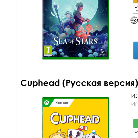
дл
о
Cuphead (Русская версия
Из
Иг
дл
о