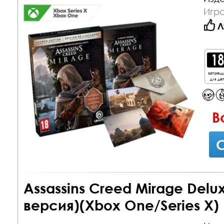
Игр
Л
запрещ
для де
В
С
Assassins Creed Mirage Delux
версия)(Xbox One/Series X)