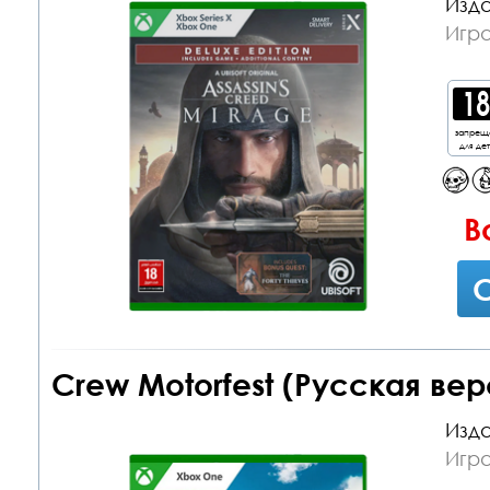
Изда
Игр
запрещ
для де
В
С
Crew Motorfest (Русская ве
Изда
Игр