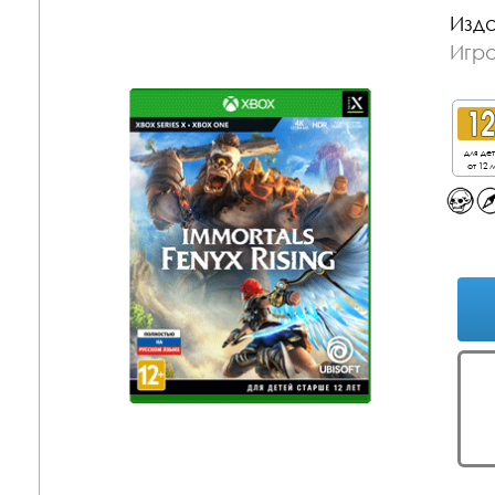
Изда
Игр
для де
от 12 л