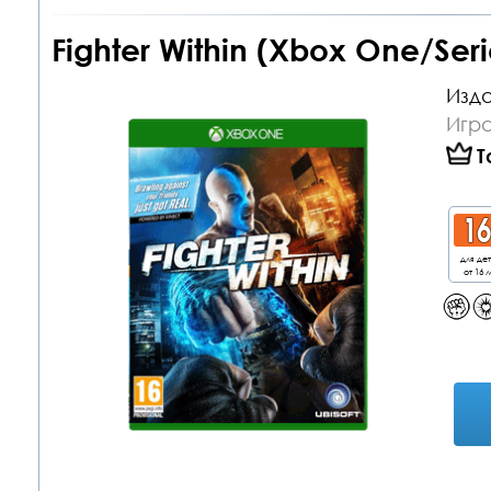
Fighter Within (Xbox One/Seri
Изда
Игр
Т
для де
от 16 л