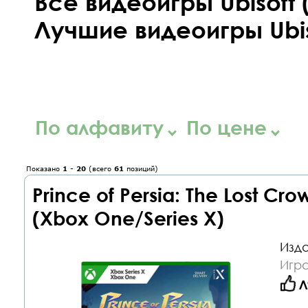
Все видеоигры Ubisoft 
Лучшие видеоигры Ubis
По алфавиту
По цене
Показано
1
-
20
(всего
61
позиций)
Prince of Persia: The Lost C
(Xbox One/Series X)
Изда
Игр
Л