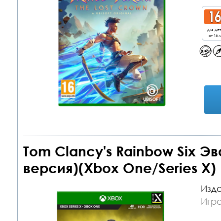
для де
от 16 л
Tom Clancy's Rainbow Six Э
версия)(Xbox One/Series X)
Изда
Игр