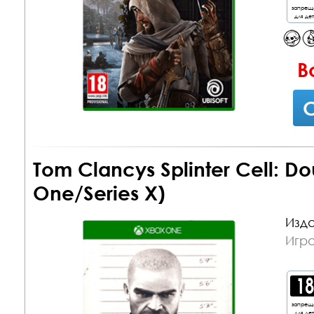
запрещ
для де
В
С
Tom Clancys Splinter Cell: D
One/Series X)
Изда
Игр
запрещ
для де