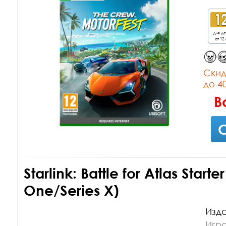
для д
от 12 
Cкид
до 4
В
С
Starlink: Battle for Atlas Start
One/Series X)
Изда
Игр