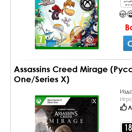
для де
от 6 л
В
С
Assassins Creed Mirage (Ру
One/Series X)
Изда
Игр
Л