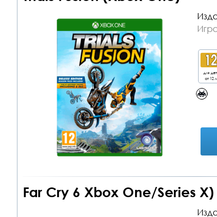
Изда
Игр
для де
от 12 л
Far Cry 6 Xbox One/Series X)
Изда