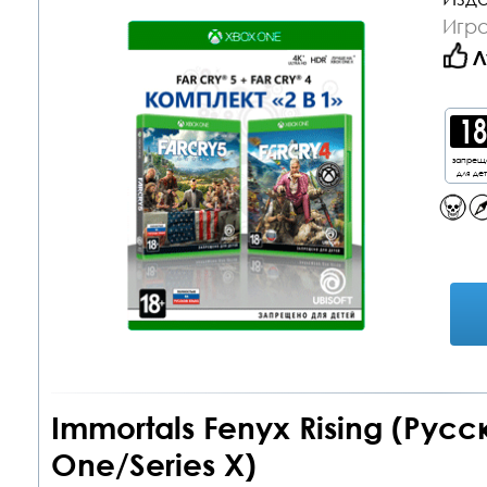
Игр
Л
запрещ
для де
Immortals Fenyx Rising (Рус
One/Series X)