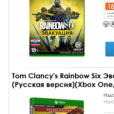
для де
от 16 л
Tom Clancy's Rainbow Six Эв
(Русская версия)(Xbox One/
Изда
Игр