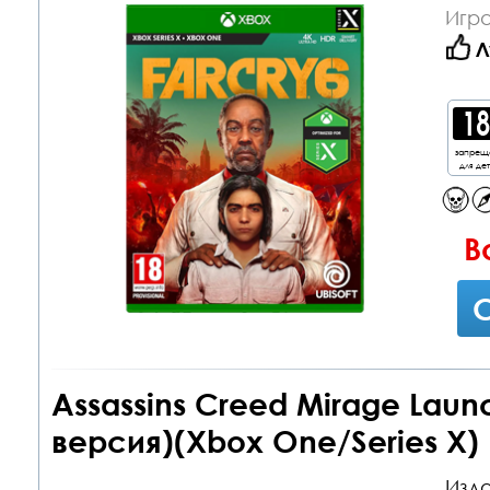
Игр
Л
запрещ
для де
В
С
Assassins Creed Mirage Laun
версия)(Xbox One/Series X)
Изда