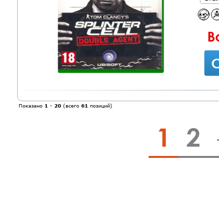
В
С
Показано
1
-
20
(всего
61
позиций)
1
2