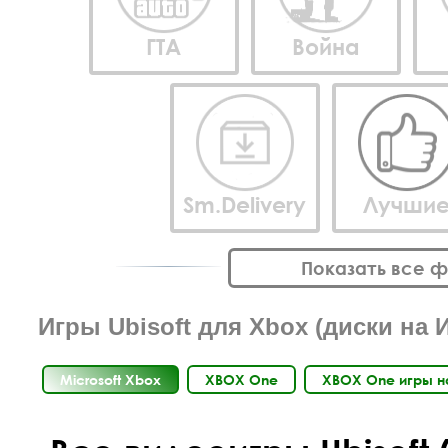
ГТА
Война
Sm.Delivery
Лучши
Показать все 
Игры Ubisoft для Xbox (диски на 
Microsoft Xbox
XBOX One
XBOX One игры н