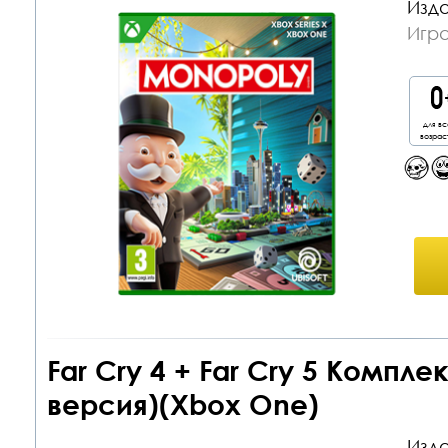
Изда
Игр
для вс
возрас
Far Cry 4 + Far Cry 5 Компле
версия)(Xbox One)
Изда