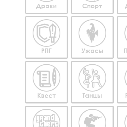
Драки
Спорт
РПГ
Ужасы
Квест
Танцы