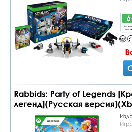
для де
от 6 л
В
С
Rabbids: Party of Legends [
легенд](Русская версия)(Xb
Изда
Игр