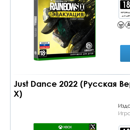
запрещ
для де
Just Dance 2022 (Русская В
X)
Изда
Игр