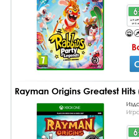
для де
от 6 л
В
С
Rayman Origins Greatest Hits
Изда
Игр