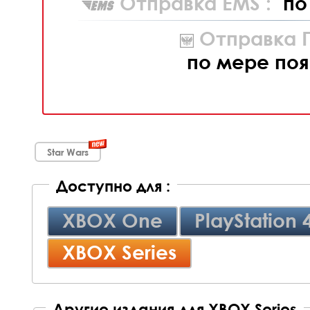
Отправка EMS :
по
Отправка П
по мере поя
Star Wars
Доступно для :
XBOX One
PlayStation 
XBOX Series
Другие издания для XBOX Series