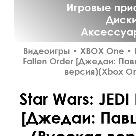
Игровые прис
Диски
Аксессуар
Видеоигры
•
XBOX One
•
Fallen Order [Джедаи: Па
версия)(Xbox On
Star Wars: JEDI
[Джедаи: Пав