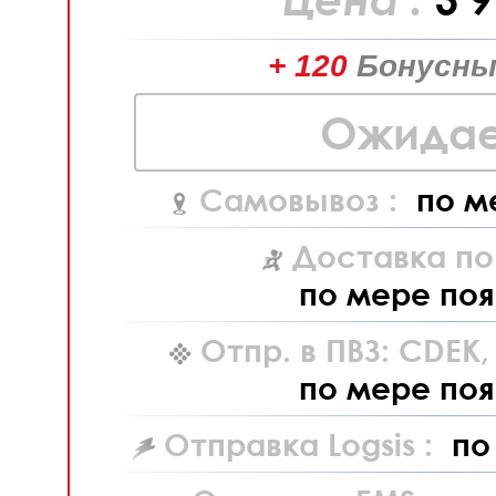
+ 120
Бонусны
Ожидае
Самовывоз :
по м
Доставка по
по мере поя
Отпр. в ПВЗ: CDEK
по мере поя
Отправка Logsis :
по