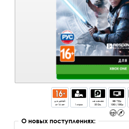
для детей
не менее
HD
720p
от 16 лет
1 игрок
55 Gb.
1080i|1080p
О новых поступлениях: