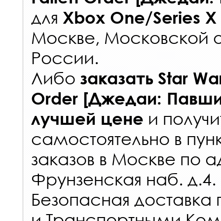
для
Xbox One/Series X
Москве, Московской о
России
.
Либо
заказать
Star War
Order [Джедаи: Павш
и получи
лучшей цене
самостоятельно в
пун
заказов
в Москве по а
Фрунзенская наб. д.4.
Безопасная доставка 
и Транспортными Ком