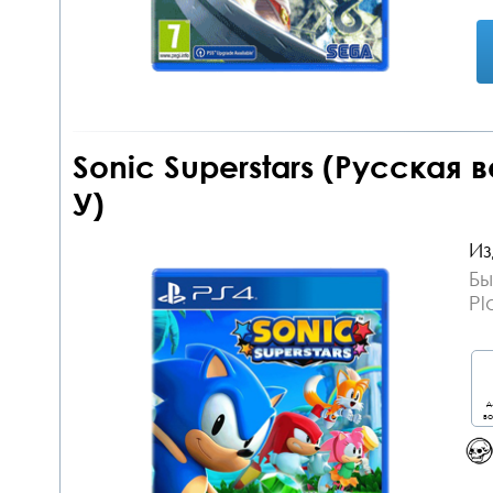
Sonic Superstars (Русская 
У)
Из
Бы
Pl
д
во