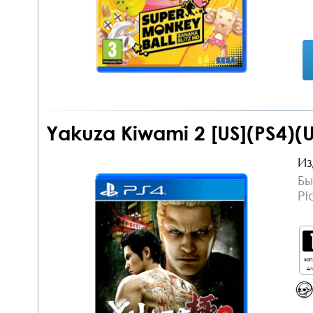
Yakuza Kiwami 2 [US](PS4)(
Из
Бы
Pl
за
дл