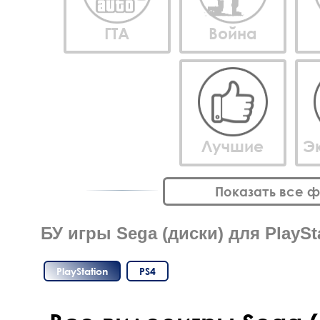
ГТА
Война
Лучшие
Э
Показать все 
БУ игры Sega (диски) для PlaySta
PlayStation
PS4