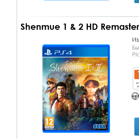
Shenmue 1 & 2 HD Remaster
Из
Бы
Pl
дл
о