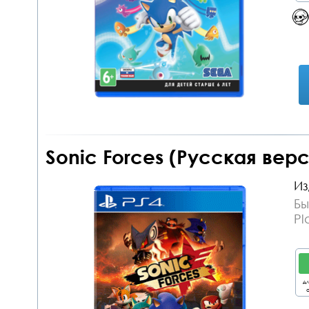
Sonic Forces (Русская верс
Из
Бы
Pl
дл
о