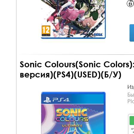
Sonic Colours(Sonic Colors)
версия)(PS4)(USED)(Б/У)
Из
Бы
Pl
дл
о