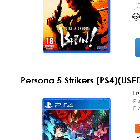
за
дл
Persona 5 Strikers (PS4)(USE
Из
Бы
Pl
дл