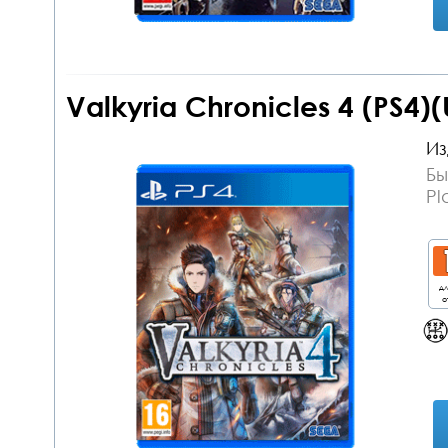
Valkyria Chronicles 4 (PS4)
Из
Бы
Pl
дл
о