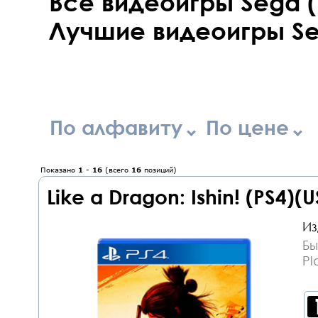
Все видеоигры Sega (
Лучшие видеоигры S
По алфавиту
По цене
Показано
1
-
16
(всего
16
позиций)
Like a Dragon: Ishin! (PS4)(
Из
Бы
Pl