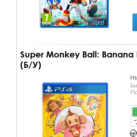
Super Monkey Ball: Banana B
(Б/У)
Из
Бы
Pl
дл
о