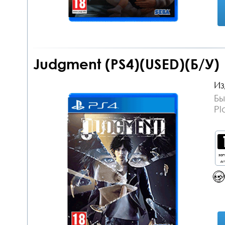
Judgment (PS4)(USED)(Б/У)
Из
Бы
Pl
за
дл