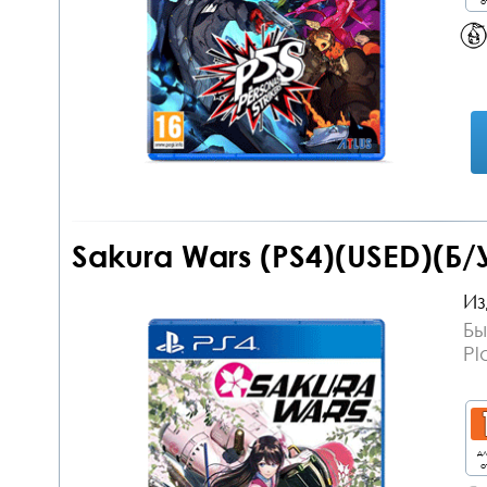
о
Sakura Wars (PS4)(USED)(Б/
Из
Бы
Pl
дл
о