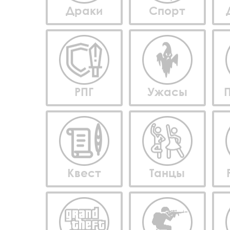
Драки
Спорт
РПГ
Ужасы
Квест
Танцы