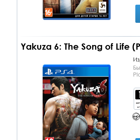
Yakuza 6: The Song of Life (
Из
Бы
Pl
за
дл