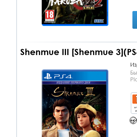
Shenmue III [Shenmue 3](PS
Из
Бы
Pl
дл
о