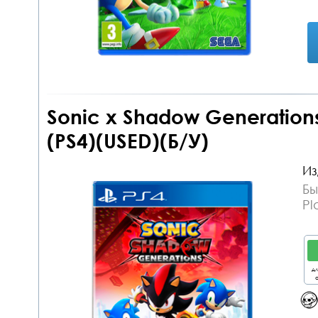
Sonic x Shadow Generation
(PS4)(USED)(Б/У)
Из
Бы
Pl
дл
о