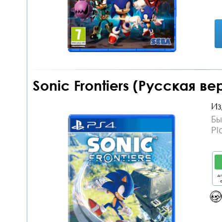
Sonic Frontiers (Русская ве
Из
Бы
Pl
дл
о