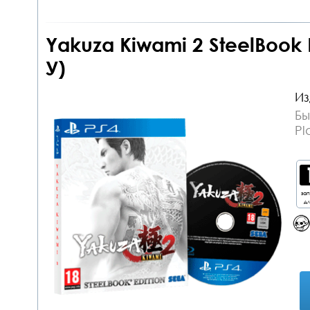
Yakuza Kiwami 2 SteelBook E
У)
Из
Бы
Pl
за
дл