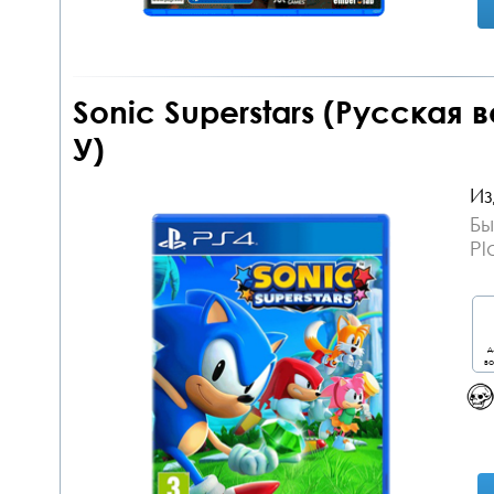
Sonic Superstars (Русская 
У)
Из
Бы
Pl
д
во