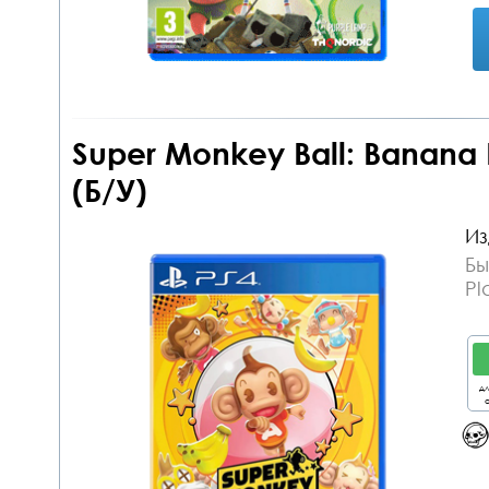
Super Monkey Ball: Banana B
(Б/У)
Из
Бы
Pl
дл
о