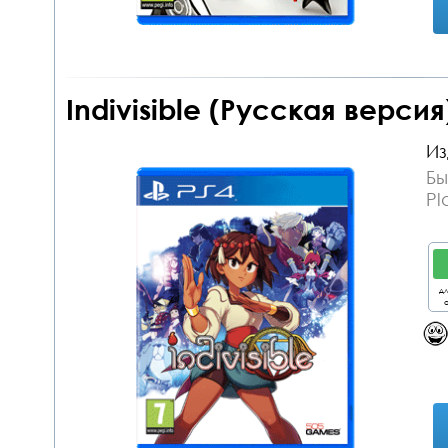
Indivisible (Русская версия
Из
Бы
Pl
дл
о