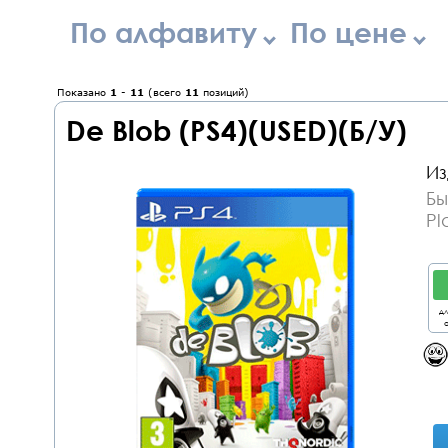
По алфавиту
По цене
Показано
1
-
11
(всего
11
позиций)
De Blob (PS4)(USED)(Б/У)
Из
Бы
Pl
дл
о