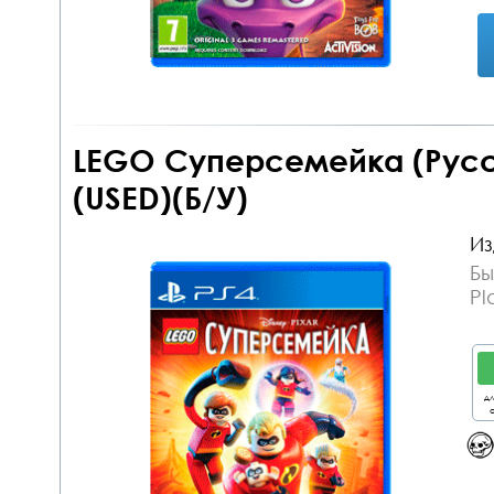
LEGO Суперсемейка (Русс
(USED)(Б/У)
Из
Бы
Pl
дл
о