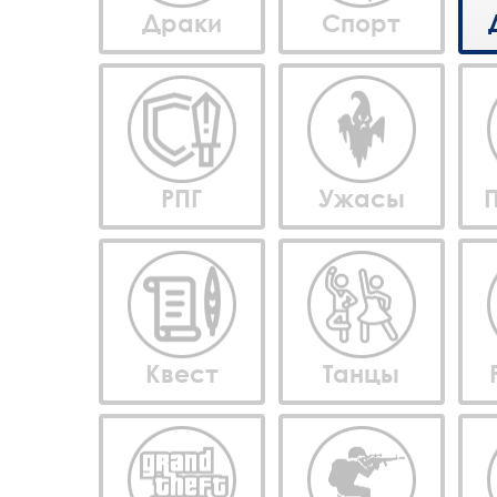
Драки
Спорт
РПГ
Ужасы
Квест
Танцы