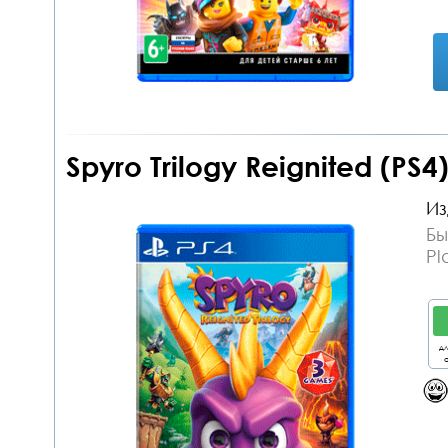
Spyro Trilogy Reignited (PS4
Из
Бы
Pl
дл
о