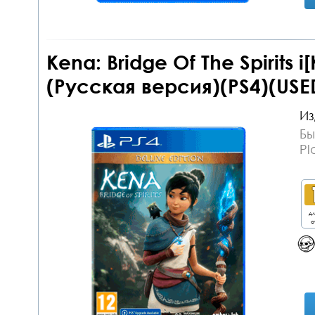
Kena: Bridge Of The Spirits 
(Русская версия)(PS4)(USE
Из
Бы
Pl
дл
о