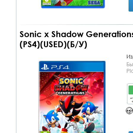
Sonic x Shadow Generation
(PS4)(USED)(Б/У)
Из
Бы
Pl
дл
о