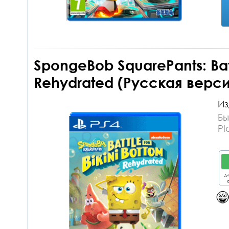
SpongeBob SquarePants: Batt
Rehydrated (Русская верси
Из
Бы
Pl
дл
о