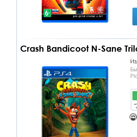
Crash Bandicoot N-Sane Tril
Из
Бы
Pl
дл
о