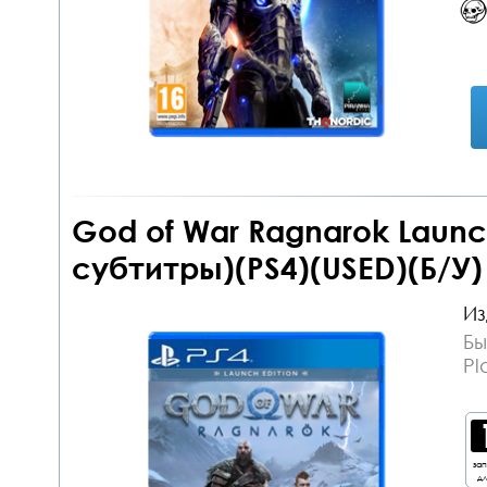
God of War Ragnarok Launc
субтитры)(PS4)(USED)(Б/У)
Из
Бы
Pl
за
дл