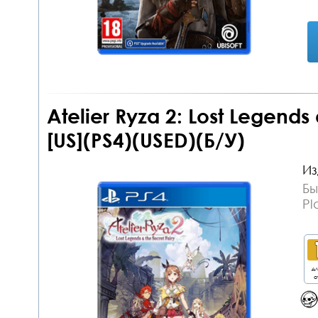
Atelier Ryza 2: Lost Legends
[US](PS4)(USED)(Б/У)
Из
Бы
Pl
дл
о