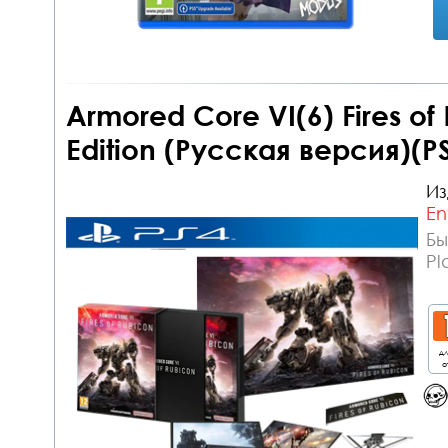
Armored Core VI(6) Fires o
Edition (Русская версия)(P
Из
En
Бы
Pl
дл
о