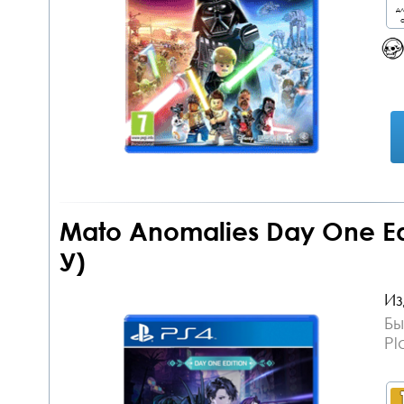
дл
о
Mato Anomalies Day One Edi
У)
Из
Бы
Pl