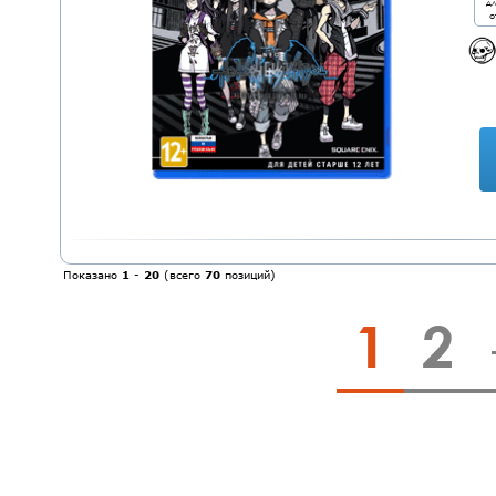
дл
о
Показано
1
-
20
(всего
70
позиций)
1
2