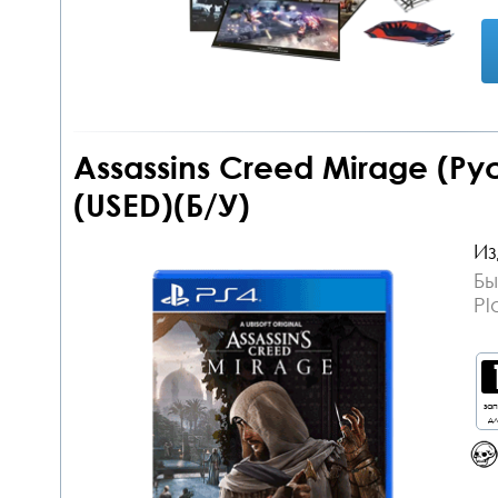
Assassins Creed Mirage (Ру
(USED)(Б/У)
Из
Бы
Pl
за
дл