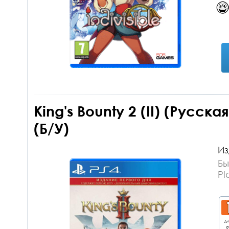
King's Bounty 2 (II) (Русск
(Б/У)
Из
Бы
Pl
дл
о