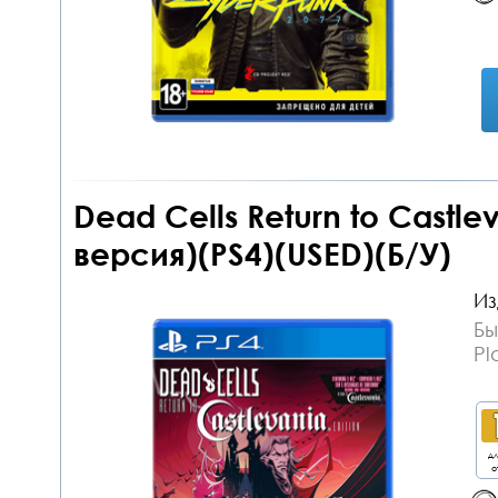
Dead Cells Return to Castle
версия)(PS4)(USED)(Б/У)
Из
Бы
Pl
дл
о