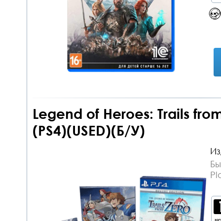
Legend of Heroes: Trails fro
(PS4)(USED)(Б/У)
Из
Бы
Pl
за