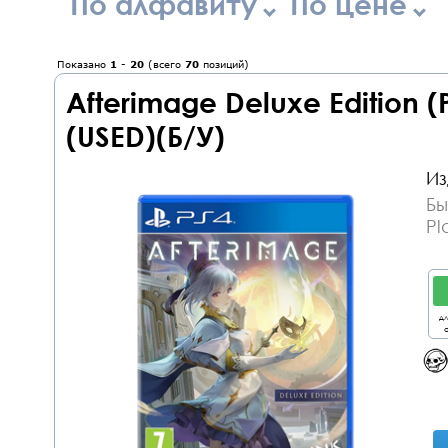
По алфавиту
По цене
Показано
1
-
20
(всего
70
позиций)
Afterimage Deluxe Edition 
(USED)(Б/У)
Из
Бы
Pl
дл
о