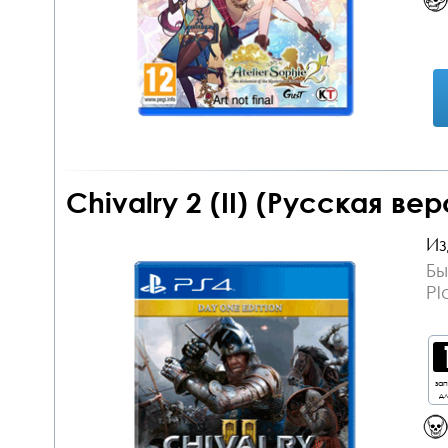
Chivalry 2 (II) (Русская ве
Из
Бы
Pl
за
дл