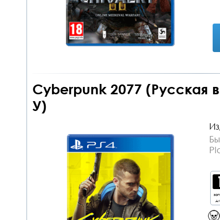
Cyberpunk 2077 (Русская в
У)
Из
Бы
Pl
за
дл