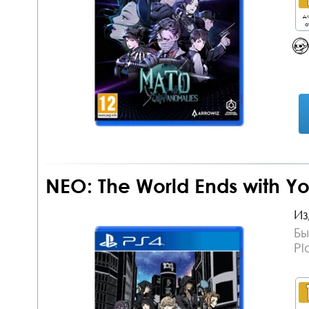
дл
о
NEO: The World Ends with Yo
Из
Бы
Pl