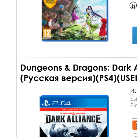
Dungeons & Dragons: Dark A
(Русская версия)(PS4)(USE
Из
Бы
Pl
дл
о