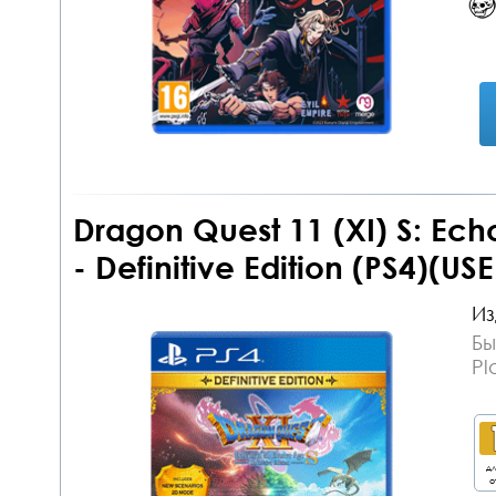
Dragon Quest 11 (XI) S: Ech
- Definitive Edition (PS4)(US
Из
Бы
Pl
дл
о