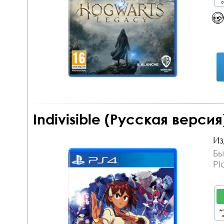
о
Indivisible (Русская версия
Из
Бы
Pl
дл
о