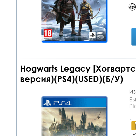
Hogwarts Legacy [Хогварт
версия)(PS4)(USED)(Б/У)
Из
Бы
Pl
дл