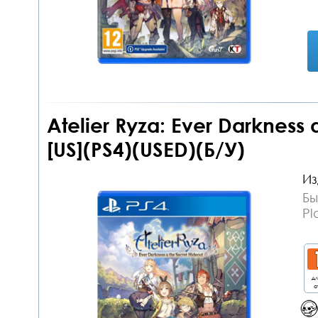
Atelier Ryza: Ever Darkness 
[US](PS4)(USED)(Б/У)
Из
Бы
Pl
дл
о