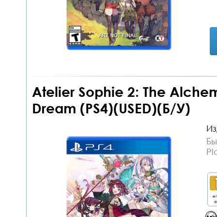
Atelier Sophie 2: The Alchem
Dream (PS4)(USED)(Б/У)
Из
Бы
Pl
дл
о