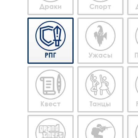
Драки
Спорт
РПГ
Ужасы
Квест
Танцы