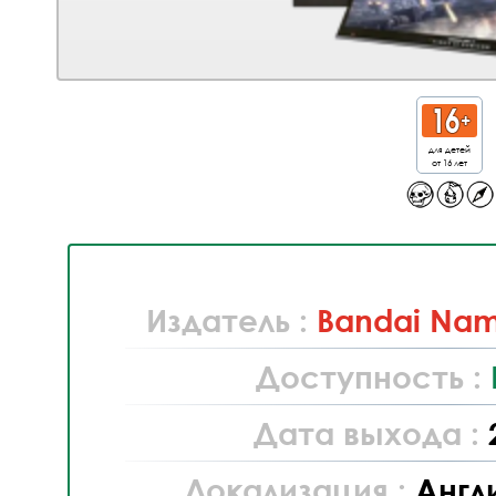
для детей
от 16 лет
Издатель :
Bandai Nam
Доступность :
Дата выхода :
Локализация :
Англ