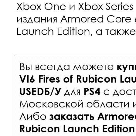
Xbox One и Xbox Series
издания Armored Core 6
Launch Edition, а также 
Вы всегда можете
куп
VI6 Fires of Rubicon La
для
с
дост
USEDБ/У
PS4
Московской области 
Либо
заказать
Armored
Rubicon Launch Editio