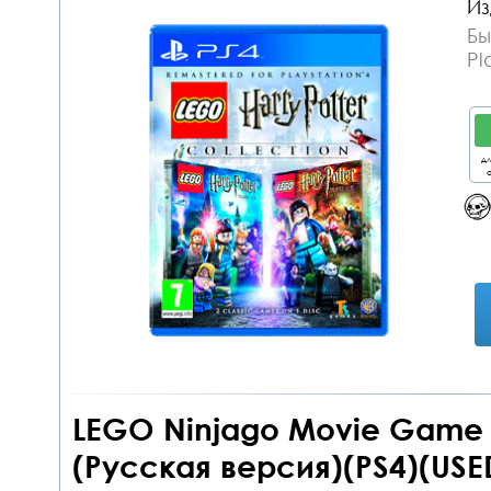
Из
Бы
Pl
дл
о
LEGO Ninjago Movie Game 
(Русская версия)(PS4)(USE