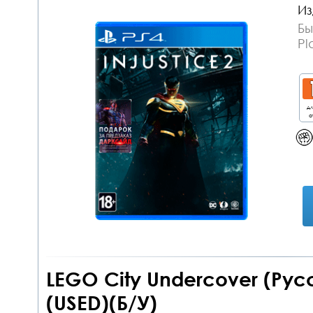
Из
Бы
Pl
дл
о
LEGO City Undercover (Рус
(USED)(Б/У)