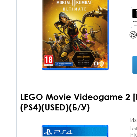
за
дл
LEGO Movie Videogame 2 [Р
(PS4)(USED)(Б/У)
Из
Бы
Pl