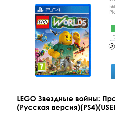
Бы
Pl
дл
о
LEGO Звездные войны: П
(Русская версия)(PS4)(USE