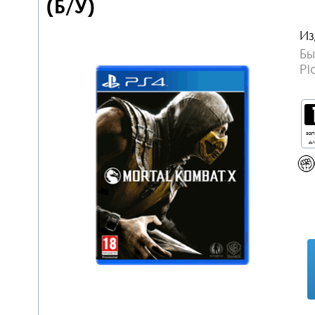
(Б/У)
Из
Бы
Pl
за
дл