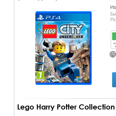
Из
Бы
Pl
дл
о
Lego Harry Potter Collectio