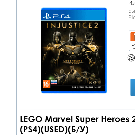
Из
Бы
Pl
дл
о
LEGO Marvel Super Heroes 
(PS4)(USED)(Б/У)