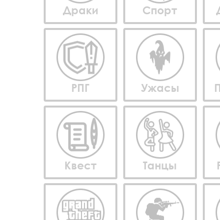
Драки
Спорт
РПГ
Ужасы
Квест
Танцы