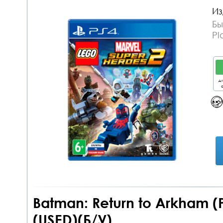
Из
Бы
Pl
дл
о
Batman: Return to Arkham 
(USED)(Б/У)