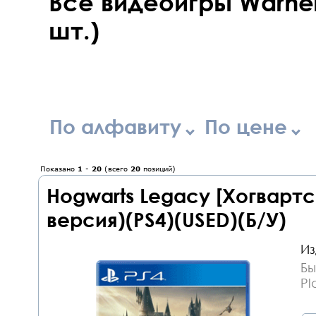
Все видеоигры Warner 
шт.)
По алфавиту
По цене
Показано
1
-
20
(всего
20
позиций)
Hogwarts Legacy [Хогварт
версия)(PS4)(USED)(Б/У)
Из
Бы
Pl