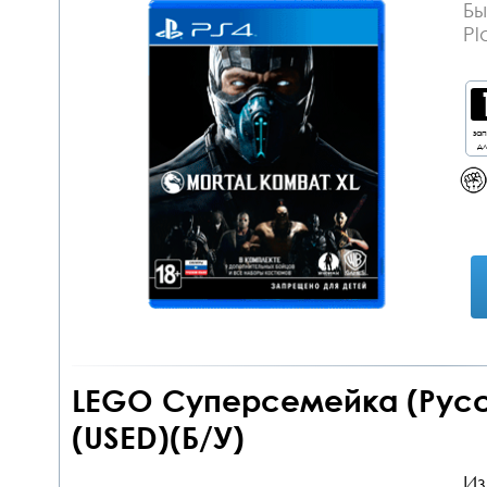
Бы
Pl
за
дл
LEGO Суперсемейка (Русс
(USED)(Б/У)
Из