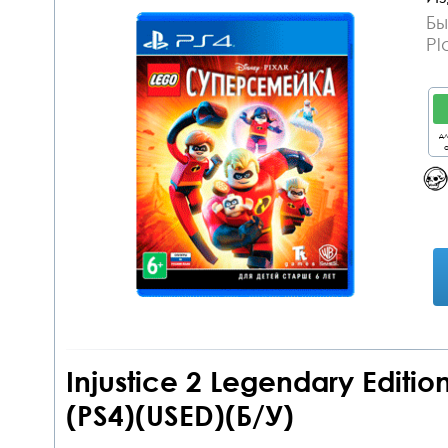
Бы
Pl
дл
о
Injustice 2 Legendary Editi
(PS4)(USED)(Б/У)