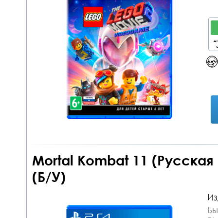
дл
о
Mortal Kombat 11 (Русская
(Б/У)
Из
Бы