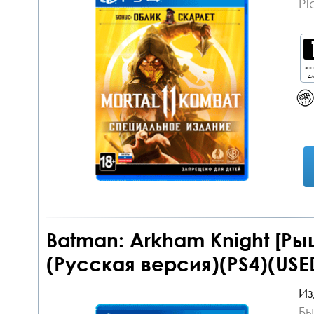
Pl
за
дл
Batman: Arkham Knight [Р
(Русская версия)(PS4)(USE
Из
Бы