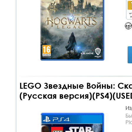
дл
о
LEGO Звездные Войны: Ск
(Русская версия)(PS4)(USE
Из
Бы
Pl