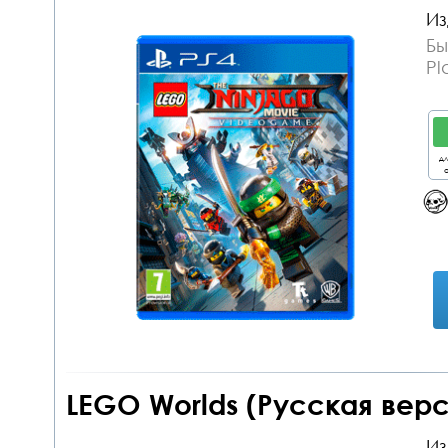
Из
Бы
Pl
дл
о
LEGO Worlds (Русская верс
Из