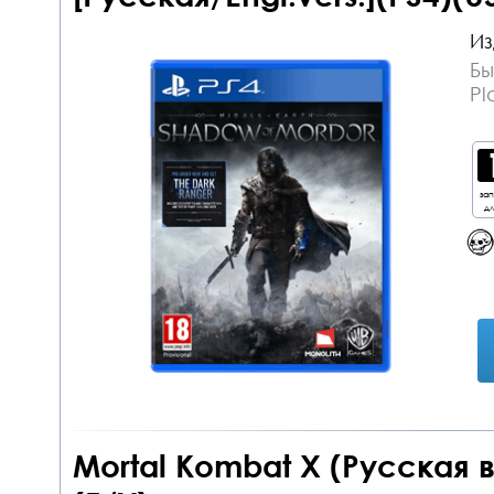
Из
Бы
Pl
за
дл
Mortal Kombat X (Русская 