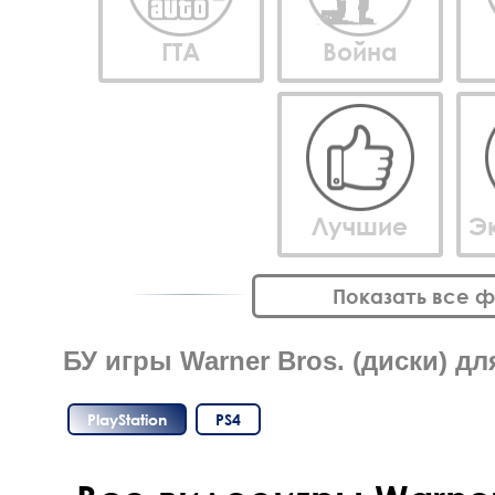
ГТА
Война
Лучшие
Э
Показать все 
БУ игры Warner Bros. (диски) для
PlayStation
PS4