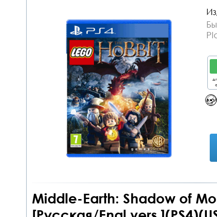
Из
Бы
Pl
дл
о
Middle-Earth: Shadow of Mo
[Русская/Engl.vers.](PS4)(U