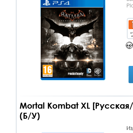
Pl
дл
о
Mortal Kombat XL [Русская/E
(Б/У)
Из