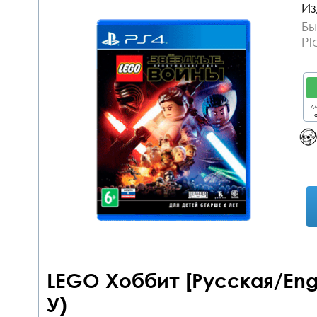
Из
Бы
Pl
дл
о
LEGO Хоббит [Русская/Engl.
У)