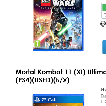
дл
о
Mortal Kombat 11 (XI) Ulti
(PS4)(USED)(Б/У)
Из
Бы
Pl