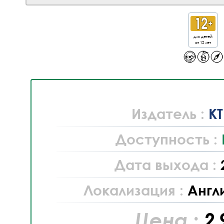
для детей
от 12 лет
Издатель :
K
Доступность :
Дата выхода :
Локализация :
Англ
Цена :
2 