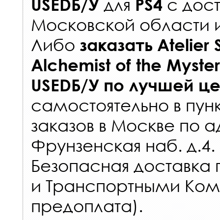
для
с
дост
USEDБ/У
PS4
Московской области 
Либо
заказать
Atelier 
Alchemist of the Myste
USEDБ/У
по лучшей ц
самостоятельно в
пун
заказов
в Москве по а
Фрунзенская наб. д.4.
Безопасная доставка 
и Транспортными Ком
предоплата).