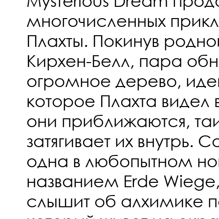
Mysterious Dream про
многочисленных прик
Плахты. Покинув родн
Кирхен-Белл, пара об
огромное дерево, иде
которое Плахта видел в
они приближаются, та
затягивает их внутрь.
одна в любопытном н
названием Erde Wiege,
слышит об алхимике п