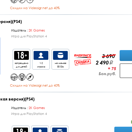
Cкидки на Videoigr.net до 40%
ерсия)(PS4)
Издатель :
2K Games
Игра для PlayStation 4
3 690
2 490
запрещено
1-2
не менее
для детей
игрока
50 Gb
+ 75
Бон.руб.
Cкидки на Videoigr.net до 40%
сская версия)(PS4)
Издатель :
2K Games
Игра для PlayStation 4