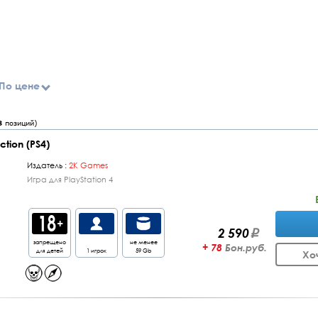
По цене
8
позиций)
ction (PS4)
Издатель :
2K Games
Игра для PlayStation 4
2 590
запрещено
не менее
+ 78
Бон.руб.
для детей
1 игрок
59 Gb
Хо