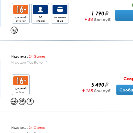
1 790
для детей
1-2
не менее
+ 54
Бон.руб.
от 16 лет
игрока
16 Gb
Издатель :
2K Games
Игра для PlayStation 4
Ско
5 490
для детей
Сообщ
+ 165
Бон.руб.
от 16 лет
Издатель :
2K Games