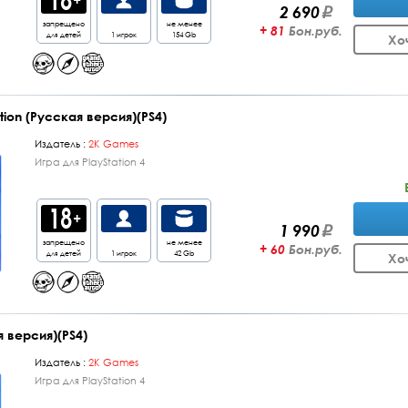
2 690
запрещено
не менее
+ 81
Бон.руб.
для детей
1 игрок
154 Gb
Хо
dition (Русская версия)(PS4)
Издатель :
2K Games
Игра для PlayStation 4
1 990
запрещено
не менее
+ 60
Бон.руб.
для детей
1 игрок
42 Gb
Хо
я версия)(PS4)
Издатель :
2K Games
Игра для PlayStation 4