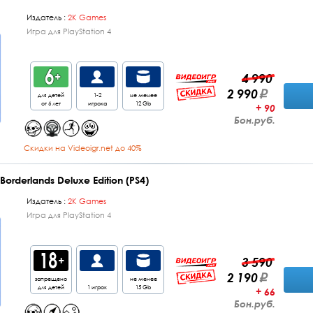
Издатель :
2K Games
Игра для PlayStation 4
4 990
2 990
для детей
1-2
не менее
от 6 лет
игрока
12 Gb
+ 90
Бон.руб.
Cкидки на Videoigr.net до 40%
Borderlands Deluxe Edition (PS4)
Издатель :
2K Games
Игра для PlayStation 4
3 590
2 190
запрещено
не менее
для детей
1 игрок
15 Gb
+ 66
Бон.руб.