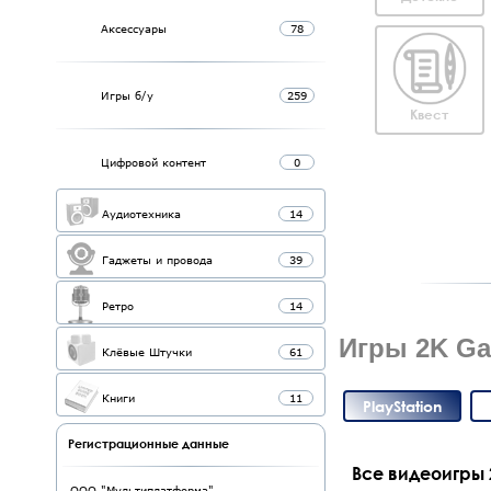
Аксессуары
78
Игры б/у
259
Квест
Цифровой контент
0
Аудиотехника
14
Гаджеты и провода
39
Ретро
14
Игры 2K Gam
Клёвые Штучки
61
Книги
11
PlayStation
Регистрационные данные
Все видеоигры 
ООО "Мультиплатформа"