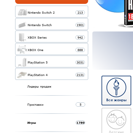
Nintendo Switch 2
213
Nintendo Switch
1901
XBOX Series
942
XBOX One
888
PlayStation 5
3031
PlayStation 4
2131
Лидеры продаж
Все жанры
Приставки
5
Игры
1789
Детские