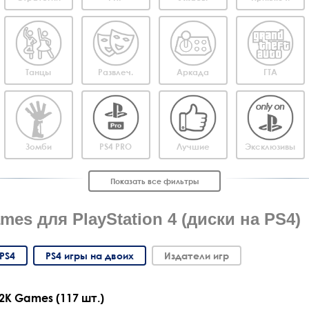
Танцы
Развлеч.
Аркада
ГТА
Зомби
PS4 PRO
Лучшие
Эксклюзивы
Показать все фильтры
es для PlayStation 4 (диски на PS4)
PS4
PS4 игры на двоих
Издатели игр
2K Games (117 шт.)