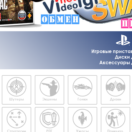
Игровые приставк
Диски д
Аксессуары дл
Шутеры
Экшены
Гонки
Драки
Стратегии
РПГ
Ужасы
Приключ.