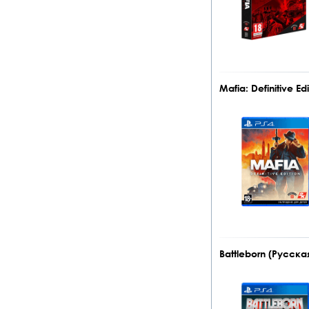
Mafia: Definitive E
Battleborn (Русска