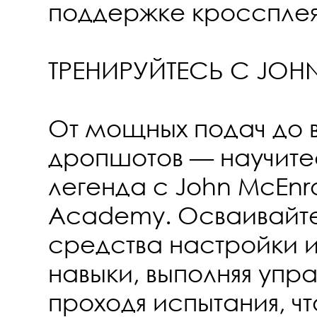
поддержке кроссплея
ТРЕНИРУЙТЕСЬ С JOH
От мощных подач до 
дропшотов — научитес
легенда с John McEnro
Academy. Осваивайте
средства настройки и
навыки, выполняя упр
проходя испытания, ч