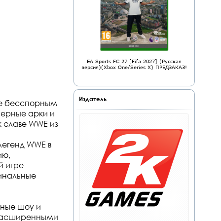
EA Sports FC 27 [Fifa 2027] (Русская
версия)(Xbox One/Series X) ПРЕДЗАКАЗ!
Издатель
ьте бесспорным
ьерные арки и
 славе WWE из
легенд WWE в
ию,
й игре
финальные
ные шоу и
с расширенными