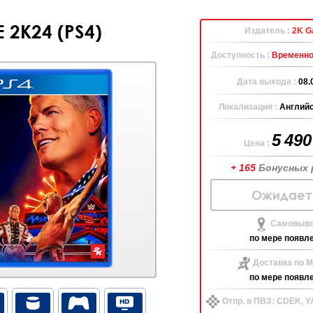
 2K24 (PS4)
Издатель :
2K G
Доступность :
Временно
Дата выхода :
08.
Локализация :
Английс
5 49
Цена :
+ 165
Бонусных 
Ожидает
Самовыво
по мере появл
Доставка по М
по мере появл
Отпр. в ПВЗ: CDEK, 