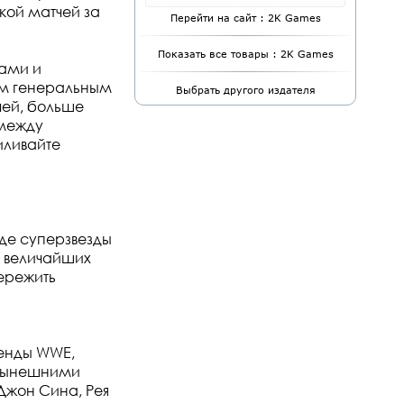
кой матчей за
Перейти на сайт : 2K Games
Показать все товары : 2K Games
ами и
им генеральным
Выбрать другого издателя
чей, больше
 между
иливайте
де суперзвезды
 величайших
пережить
генды WWE,
с нынешними
Джон Сина, Рея