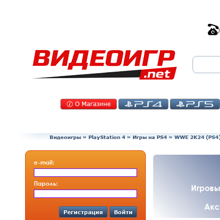
Видеоигры
»
PlayStation 4
»
Игры на PS4
»
WWE 2K24 (PS4
e-mail:
Пароль:
Игровы
Акс
Регистрация
Войти