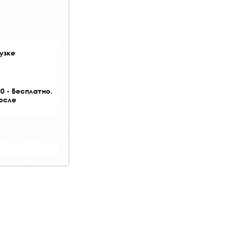
узке
0 - Бесплатно.
после