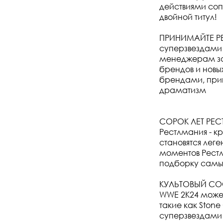
действиями со
двойной титул!
ПРИНИМАЙТЕ РЕ
суперзвездами
менеджерам за
брендов и нов
брендами, при
драматизм
СОРОК ЛЕТ РЕ
Рестлмания - к
становятся ле
моментов Рестлм
подборку самы
КУЛЬТОВЫЙ СО
WWE 2K24 может
такие как Ston
суперзвездами