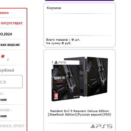
Корзина
ames
 отсутствует
03.2024
Всего товаров :
0
шт.
На сумму
0
руб.
кая версия
*
0
₽
рублей
ся
з :
ения
оскве :
Resident Evil 9 Requiem Deluxe Edition
[Steelbook Edition](Русская версия)(PS5)
ения
YANDEX, 5POST