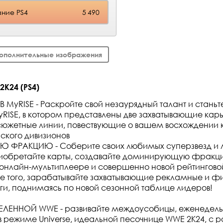
ние PS4
5 490
ополнительные изображения
K24 (PS4)
В MyRISE - Раскройте свой незаурядный талант и стан
RISE, в котором представлены две захватывающие кар
южетные линии, повествующие о вашем восхождении к
ского дивизионов
 ФРАКЦИЮ - Соберите своих любимых суперзвезд и 
иобретайте карты, создавайте доминирующую фракц
 онлайн-мультиплеере и совершенно новой рейтингово
ме того, зарабатывайте захватывающие рекламные и 
ги, поднимаясь по новой сезонной таблице лидеров!
ЕЛЕННОЙ WWE - развивайте междоусобицы, еженедель
в режиме Universe, идеальной песочнице WWE 2K24, 