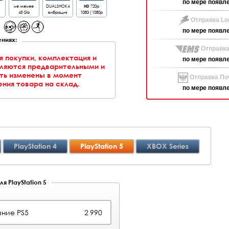
по мере появл
не менее
DUALSHOK4
HD
720p
45 Gb
вибрация
1080i|1080p
Отправка Log
по мере появл
ниях:
Отправка
я покупки, комплектация и
по мере появл
вляются предварительными и
ть изменены в момент
Отправка Поч
ния товара на склад.
по мере появл
PlayStation 4
PlayStation 5
XBOX Series
я PlayStation 5
ние PS5
2 990