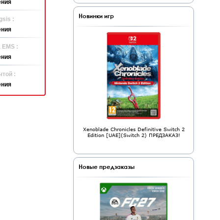
ения
Новинки игр
sis :
ения
 EMS :
ения
той :
ения
Xenoblade Chronicles Definitive Switch 2
Edition [UAE](Switch 2) ПРЕДЗАКАЗ!
Новые предзаказы