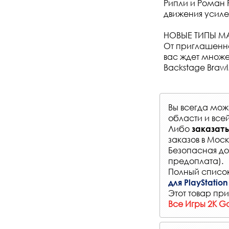
Рипли и Роман 
движения усил
НОВЫЕ ТИПЫ М
От приглашенно
вас ждет множе
Backstage Brawl
Вы всегда мо
области и все
Либо
заказать
заказов
в Моск
Безопасная до
предоплата).
Полный список
для PlayStation
Этот товар при
Все Игры 2K G