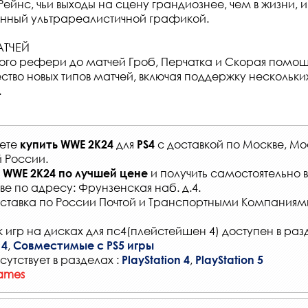
Рейнс, чьи выходы на сцену грандиознее, чем в жизни
енный ультрареалистичной графикой.
АТЧЕЙ
го рефери до матчей Гроб, Перчатка и Скорая помощь
ство новых типов матчей, включая поддержку нескольких
.
жете
для
с
доставкой по Москве, Мо
купить
WWE 2K24
PS4
й России
.
и получить самостоятельно 
WWE 2K24
по лучшей цене
ве по адресу: Фрунзенская наб. д.4.
ставка по России Почтой и Транспортными Компаниям
 игр на дисках для пс4(плейстейшен 4) доступен в раз
,
 4
Совместимые с PS5 игры
сутствует в разделах :
,
PlayStation 4
PlayStation 5
ames