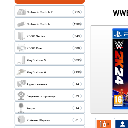
WWE
Nintendo Switch 2
215
Nintendo Switch
1900
XBOX Series
943
XBOX One
888
PlayStation 5
3035
PlayStation 4
2130
Аудиотехника
14
Гаджеты и провода
39
Ретро
14
Клёвые Штучки
61