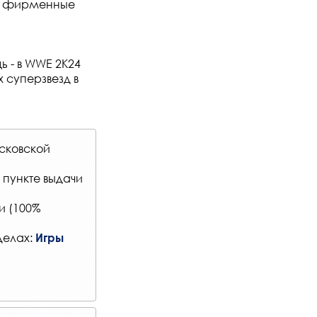
, и фирменные
 - в WWE 2K24
 суперзвезд в
сковской
в
пункте выдачи
и (100%
делах:
Игры