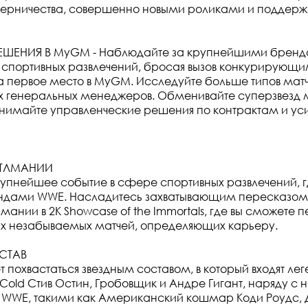
перничества, совершенно новыми роликами и поддерж
ШЕНИЯ В MyGM - Наблюдайте за крупнейшими бренд
 спортивных развлечений, бросая вызов конкурирующ
 первое место в MyGM. Исследуйте больше типов мат
ых генеральных менеджеров. Обменивайте суперзвезд
нимайте управленческие решения по контрактам и ус
СТЛМАНИИ
рупнейшее событие в сфере спортивных развлечений, г
гендами WWE. Насладитесь захватывающим пересказом
ании в 2K Showcase of the Immortals, где вы сможете 
х незабываемых матчей, определяющих карьеру.
СТАВ
 похвастаться звездным составом, в который входят ле
e Cold Стив Остин, Гробовщик и Андре Гигант, наряду 
 WWE, такими как Американский кошмар Коди Роудс, 