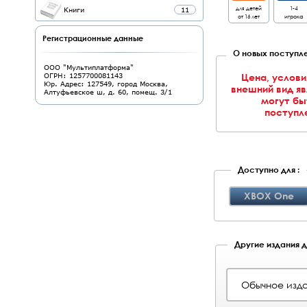
для детей
1-4
Книги
11
от 16 лет
игрока
Регистрационные данные
О новых поступле
ООО "Мультиплатформа"
Цена, услови
ОГРН: 1257700081143
Юр. Адрес: 127549, город Москва,
внешний вид я
Алтуфьевское ш, д. 60, помещ. 3/1
могут бы
поступле
Доступно для :
XBOX One
Другие издания дл
Обычное изда