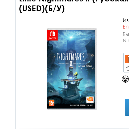
(USED)(Б/У)
Из
En
Бы
Ni
дл
о