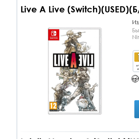
Live A Live (Switch)(USED)(Б
Из
Бы
Ni
дл
о