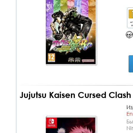
дл
о
Jujutsu Kaisen Cursed Clash
Из
En
Бы
Ni