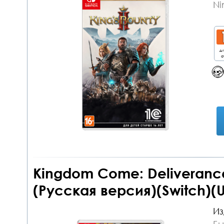
Ni
дл
о
Kingdom Come: Deliverance
(Русская версия)(Switch)(
Из