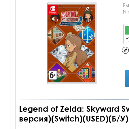
Бы
Ni
дл
о
Legend of Zelda: Skyward 
версия)(Switch)(USED)(Б/У)