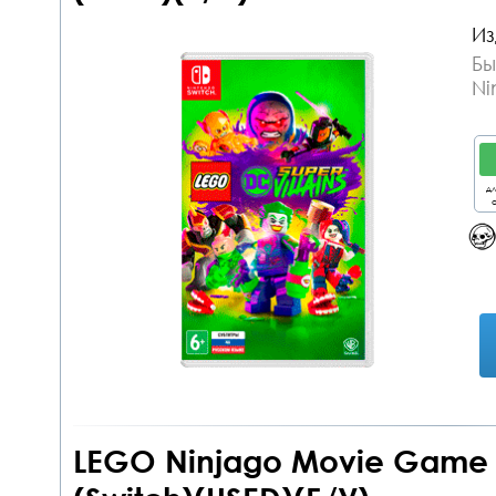
Из
Бы
Ni
дл
о
LEGO Ninjago Movie Game 