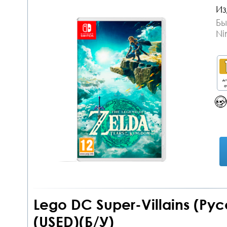
Из
Бы
Ni
дл
о
Lego DC Super-Villains (Ру
(USED)(Б/У)