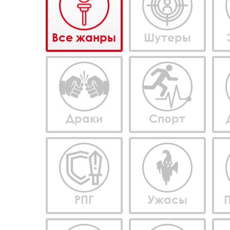
Все жанры
Шутеры
Драки
Спорт
РПГ
Ужасы