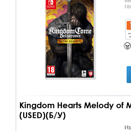
Бы
Ni
дл
о
Kingdom Hearts Melody of 
(USED)(Б/У)
Из