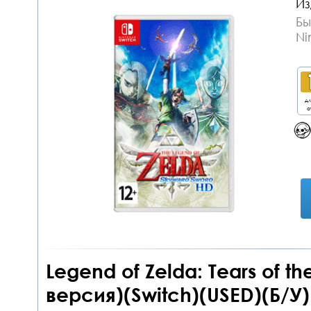
Из
Бы
Ni
дл
о
Legend of Zelda: Tears of 
версия)(Switch)(USED)(Б/У)