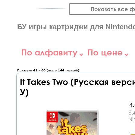
Показать все 
БУ игры картриджи для Nintendo
По алфавиту
По цене
Показано
41
-
60
(всего
144
позиций)
It Takes Two (Русская верс
У)
Из
Бы
Ni