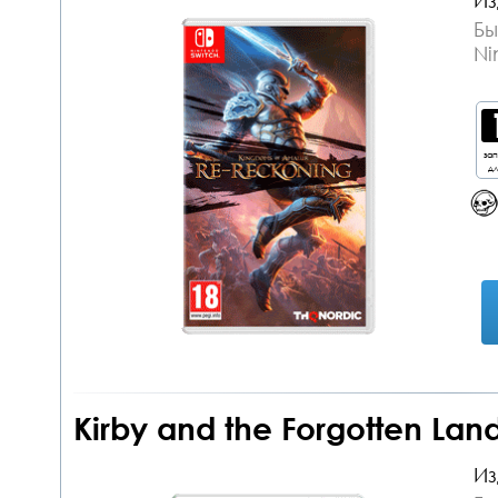
Из
Бы
Ni
за
дл
Kirby and the Forgotten Lan
Из