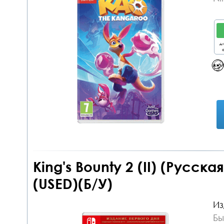
дл
о
King's Bounty 2 (II) (Русска
(USED)(Б/У)
Из
Бы