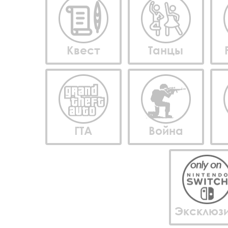
Квест
Танцы
ГТА
Война
Эксклюз