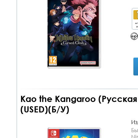
дл
о
Kao the Kangaroo (Русская
(USED)(Б/У)
Из
Бы
Ni