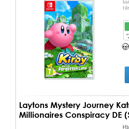
Бы
Ni
дл
о
Laytons Mystery Journey Katr
Millionaires Conspiracy DE 
Из