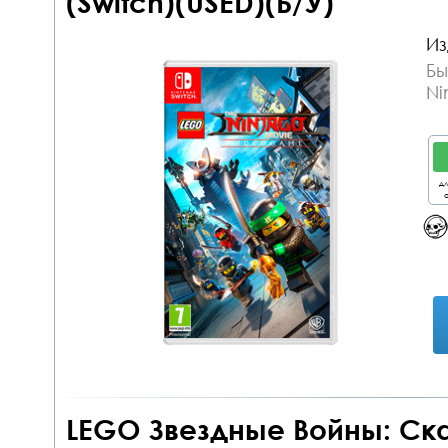
(Switch)(USED)(Б/У)
Из
Бы
Ni
дл
о
LEGO Звездные Войны: Ск