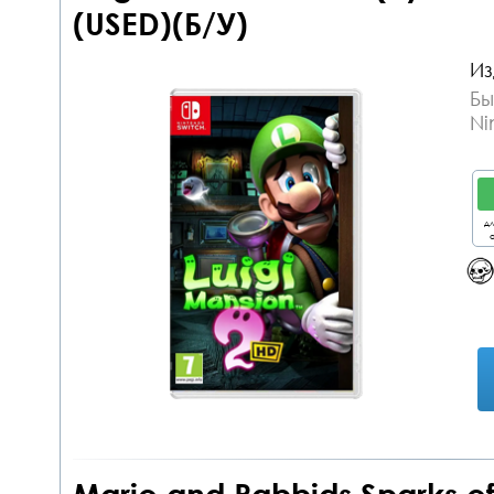
(USED)(Б/У)
Из
Бы
Ni
дл
о