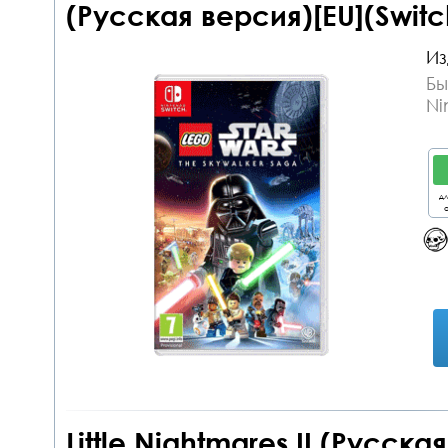
(Русская версия)[EU](Switc
Из
Бы
Ni
дл
о
Little Nightmares II (Русска