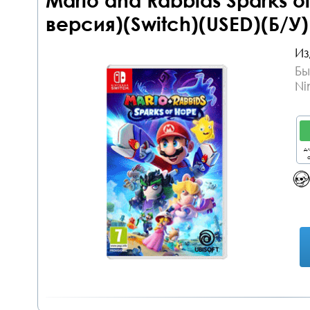
Mario and Rabbids Sparks o
версия)(Switch)(USED)(Б/У)
Из
Бы
Ni
дл
о