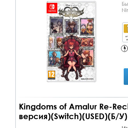
Бы
Ni
дл
о
Kingdoms of Amalur Re-Rec
версия)(Switch)(USED)(Б/У)