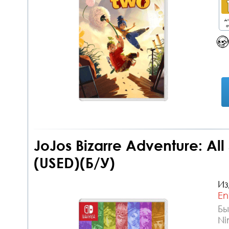
дл
о
JoJos Bizarre Adventure: All 
(USED)(Б/У)
Из
En
Бы
Ni