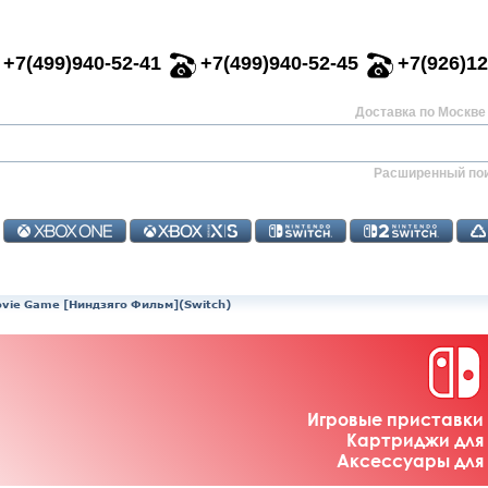
+7(499)940-52-41
+7(499)940-52-45
+7(926)12
Доставка по Москве 
Расширенный по
ovie Game [Ниндзяго Фильм](Switch)
Игровые приставки 
Картриджи для 
Аксессуары для 