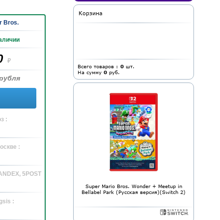
Корзина
 Bros.
аличии
0
₽
Всего товаров :
0
шт.
На сумму
0
руб.
рубля
з :
оскве :
YANDEX, 5POST
Super Mario Bros. Wonder + Meetup in
Bellabel Park (Русская версия)(Switch 2)
sis :