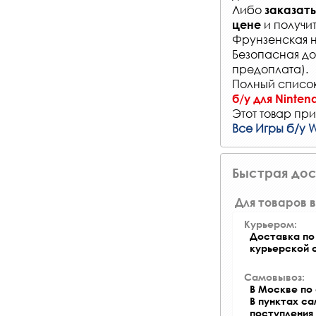
Либо
заказать
и получи
цене
Фрунзенская на
Безопасная до
предоплата).
Полный список
б/у для Ninten
Этот товар при
Все Игры б/у W
Быстрая дос
Для товаров в
Курьером:
Доставка по 
курьерской 
Самовывоз:
В Москве по 
В пунктах с
поступления