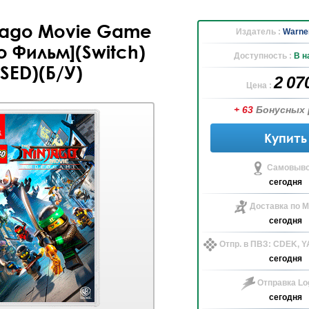
jago Movie Game
Издатель :
Warner
о Фильм](Switch)
Доступность :
В н
SED)(Б/У)
2 07
Цена :
+ 63
Бонусных 
Купить
Самовыво
сегодня
Доставка по М
сегодня
Отпр. в ПВЗ: CDEK, 
сегодня
Отправка Log
сегодня