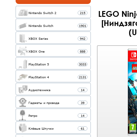
LEGO Nin
Nintendo Switch 2
215
[Ниндзяг
Nintendo Switch
1901
(U
XBOX Series
942
XBOX One
888
PlayStation 5
3033
PlayStation 4
2131
Аудиотехника
14
Гаджеты и провода
39
Ретро
14
Клёвые Штучки
61