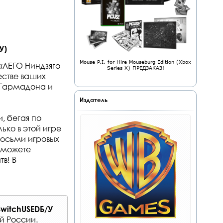
У)
Mouse P.I. for Hire Mouseburg Edition (Xbox
«ЛЕГО Ниндзяго
Series X) ПРЕДЗАКАЗ!
честве ваших
а Гармадона и
Издатель
, бегая по
ько в этой игре
восьми игровых
ы можете
в! В
SwitchUSEDБ/У
ей России
.