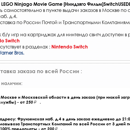
LEGO Ninjago Movie Game [Ниндзяго Фильм]SwitchUSED
ть самостоятельно в
пункте выдачи заказов
в Москве по 
б. д.4.
ставка по России Почтой и Транспортными Компаниям
 б/у игр на картриджах для нинтендо свитч доступен в
do Switch
сутствует в разделах :
Nintendo Switch
arner Bros.
тавка заказа по всей России :
 наличии:
Москве и Московской области в день заказа (при низкой загр
службы) - от
250
.
адресу: Фрунзенская наб. д.4 в день заказа ежедневно до 21:0
амовывоза Транспортных Компаний по всей России от 3 дней 
 100% предоплаты - от
200
.