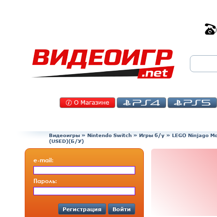
Видеоигры
»
Nintendo Switch
»
Игры б/у
»
LEGO Ninjago M
(USED)(Б/У)
e-mail:
Пароль:
Регистрация
Войти