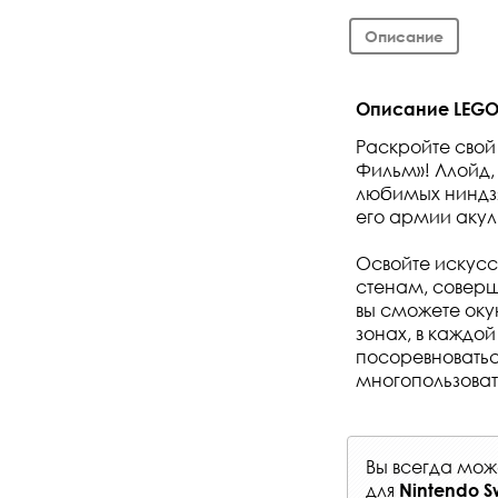
Описание
Описание LEGO 
Раскройте свой
Фильм»! Ллойд, 
любимых ниндзя
его армии акул
Освойте искусс
стенам, соверш
вы сможете оку
зонах, в каждой
посоревноватьс
многопользоват
Вы всегда мо
для
Nintendo S