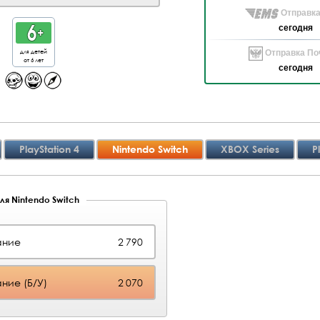
Отправка
сегодня
для детей
Отправка Поч
от 6 лет
сегодня
PlayStation 4
Nintendo Switch
XBOX Series
P
ля Nintendo Switch
ание
2 790
ние (Б/У)
2 070