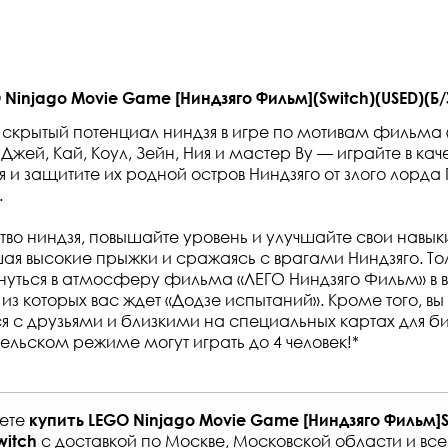
Ninjago Movie Game [Ниндзяго Фильм](Switch)(USED)(Б/
 скрытый потенциал ниндзя в игре по мотивам фильма 
Джей, Кай, Коул, Зейн, Ния и мастер Ву — играйте в ка
 и защитите их родной остров Ниндзяго от злого лорд
.
тво ниндзя, повышайте уровень и улучшайте свои навыки
ая высокие прыжки и сражаясь с врагами Ниндзяго. Тол
нуться в атмосферу фильма «ЛЕГО Ниндзяго Фильм» в 
 из которых вас ждет «Додзе испытаний». Кроме того, в
я с друзьями и близкими на специальных картах для бит
ельском режиме могут играть до 4 человек!*
жете
купить
LEGO Ninjago Movie Game [Ниндзяго Фильм]
с
доставкой по Москве, Московской области и вс
witch