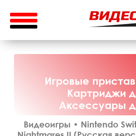
Игровые приставк
Картриджи дл
Аксессуары дл
Видеоигры
•
Nintendo Swi
Nightmares II (Русская верс