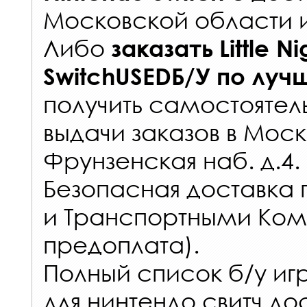
Московской области 
Либо
заказать
Little N
SwitchUSEDБ/У
по луч
получить самостоятел
выдачи заказов
в Моск
Фрунзенская наб. д.4.
Безопасная доставка 
и Транспортными Ком
предоплата).
Полный список б/у иг
для нинтендо свитч до