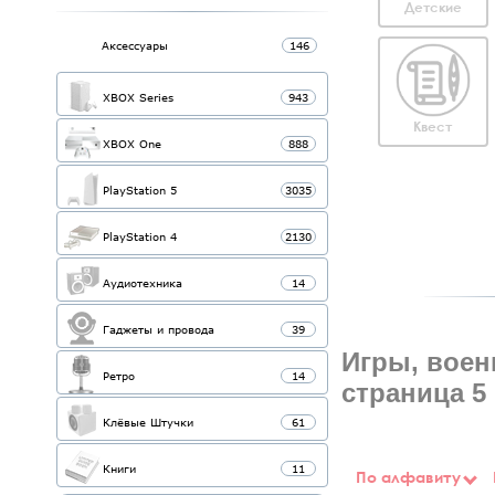
Детские
Аксессуары
146
XBOX Series
943
Квест
XBOX One
888
PlayStation 5
3035
PlayStation 4
2130
Аудиотехника
14
Гаджеты и провода
39
Игры, военн
Ретро
14
страница 5
Клёвые Штучки
61
Книги
11
По алфавиту