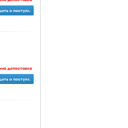
ить о поступл.
жна допоставка
ить о поступл.