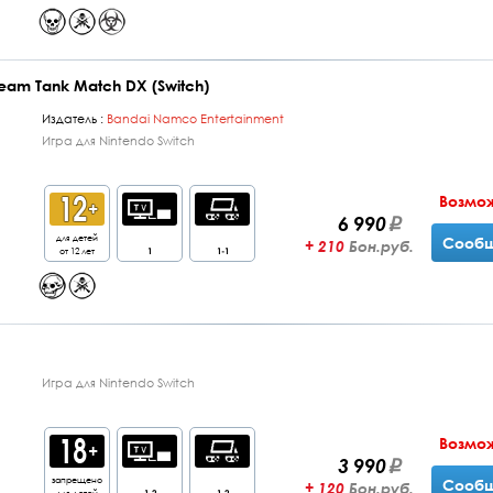
Dream Tank Match DX (Switch)
Издатель :
Bandai Namco Entertainment
Игра для Nintendo Switch
Возмо
6 990
для детей
Сообщ
+ 210
Бон.руб.
от 12 лет
1
1-1
Игра для Nintendo Switch
Возмо
3 990
запрещено
Сообщ
+ 120
Бон.руб.
для детей
1-2
1-2