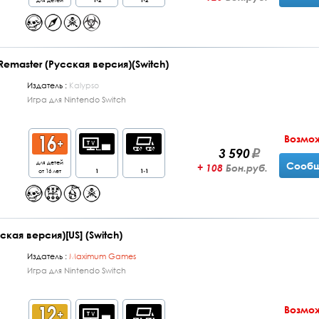
master (Русская версия)(Switch)
Издатель :
Kalypso
Игра для Nintendo Switch
Возмо
3 590
для детей
Сообщ
+ 108
Бон.руб.
от 16 лет
1
1-1
кая версия)[US] (Switch)
Издатель :
Maximum Games
Игра для Nintendo Switch
Возмо