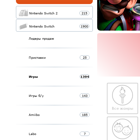
Nintendo Switch 2
215
Nintendo Switch
1900
Лидеры продаж
Приставки
25
Игры
1394
Игры б/у
143
Все жанры
Amiibo
185
Labo
7