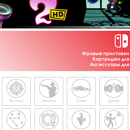
Игровые приставки 
Картриджи для 
Аксессуары для 
Шутеры
Экшены
Гонки
Драки