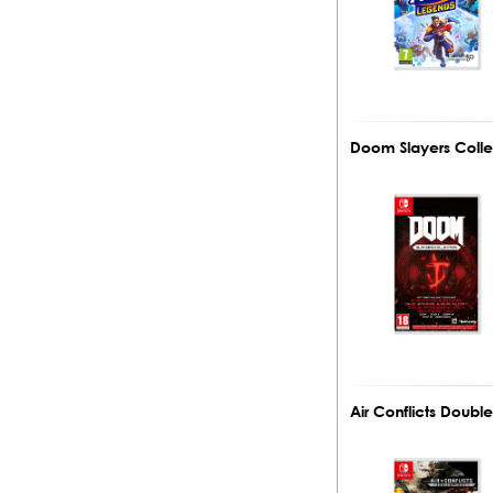
Doom Slayers Colle
Air Conflicts Doub