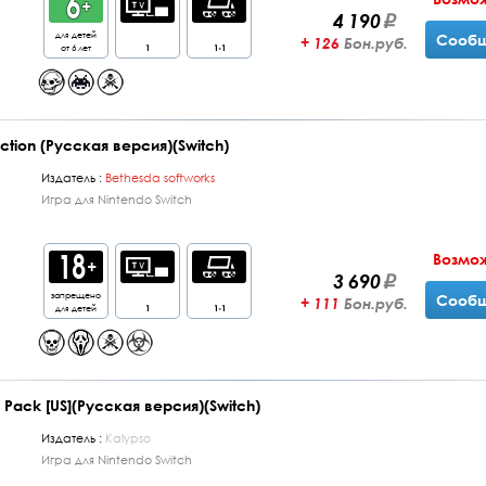
4 190
для детей
Сообщ
+ 126
Бон.руб.
от 6 лет
1
1-1
ction (Русская версия)(Switch)
Издатель :
Bethesda softworks
Игра для Nintendo Switch
Возмо
3 690
запрещено
Сообщ
+ 111
Бон.руб.
для детей
1
1-1
le Pack [US](Русская версия)(Switch)
Издатель :
Kalypso
Игра для Nintendo Switch