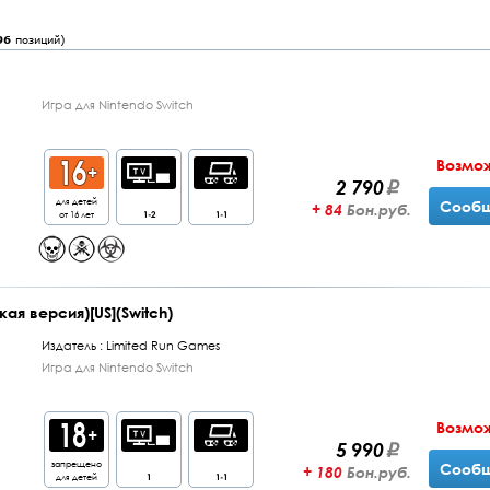
96
позиций)
Игра для Nintendo Switch
Возмо
2 790
для детей
Сообщ
+ 84
Бон.руб.
от 16 лет
1-2
1-1
ая версия)[US](Switch)
Издатель :
Limited Run Games
Игра для Nintendo Switch
Возмо
5 990
запрещено
Сообщ
+ 180
Бон.руб.
для детей
1
1-1