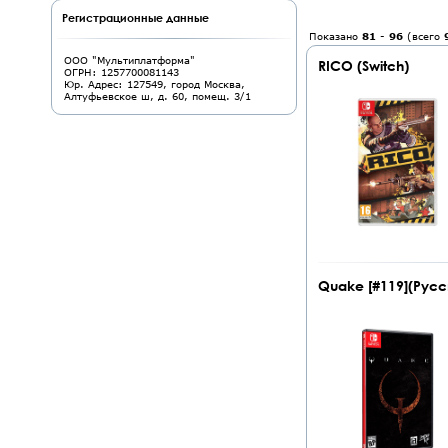
Регистрационные данные
Показано
81
-
96
(всего
ООО "Мультиплатформа"
RICO (Switch)
ОГРН: 1257700081143
Юр. Адрес: 127549, город Москва,
Алтуфьевское ш, д. 60, помещ. 3/1
Quake [#119](Русск