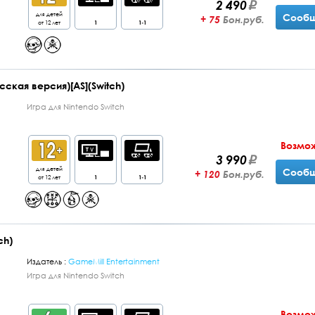
2 490
для детей
Сообщ
+ 75
Бон.руб.
от 12 лет
1
1-1
сская версия)[AS](Switch)
Игра для Nintendo Switch
Возмо
3 990
для детей
Сообщ
+ 120
Бон.руб.
от 12 лет
1
1-1
ch)
Издатель :
GameMill Entertainment
Игра для Nintendo Switch
Возмо