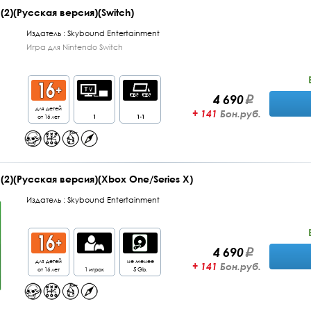
 (2)(Русская версия)(Switch)
Издатель :
Skybound Entertainment
Игра для Nintendo Switch
4 690
для детей
+ 141
Бон.руб.
от 16 лет
1
1-1
 (2)(Русская версия)(Xbox One/Series X)
Издатель :
Skybound Entertainment
4 690
для детей
не менее
+ 141
Бон.руб.
от 16 лет
1 игрок
5 Gb.