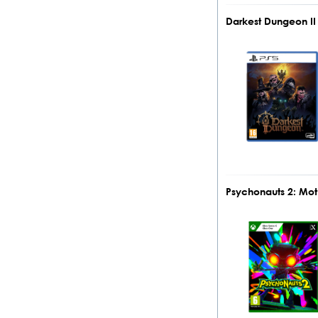
Darkest Dungeon II
Psychonauts 2: Mot