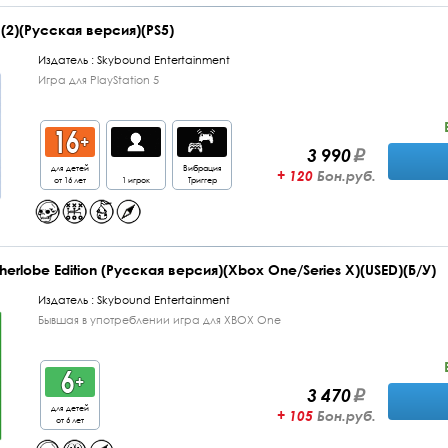
 (2)(Русская версия)(PS5)
Издатель :
Skybound Entertainment
Игра для PlayStation 5
3 990
для детей
Вибрация
+ 120
Бон.руб.
от 16 лет
1 игрок
Триггер
herlobe Edition (Русская версия)(Xbox One/Series X)(USED)(Б/У)
Издатель :
Skybound Entertainment
Бывшая в употреблении игра для XBOX One
3 470
для детей
+ 105
Бон.руб.
от 6 лет