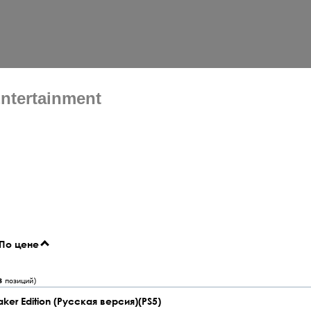
ntertainment
По цене
8
позиций)
aker Edition (Русская версия)(PS5)