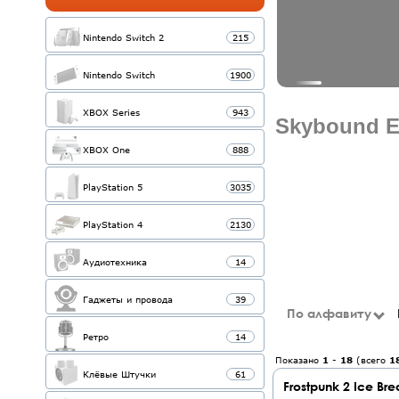
Nintendo Switch 2
215
Nintendo Switch
1900
XBOX Series
943
Skybound E
XBOX One
888
PlayStation 5
3035
PlayStation 4
2130
Аудиотехника
14
Гаджеты и провода
39
По алфавиту
Ретро
14
Показано
1
-
18
(всего
1
Клёвые Штучки
61
Frostpunk 2 Ice Bre