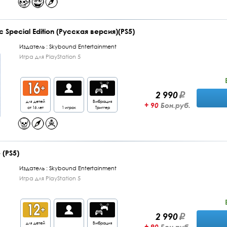
 Special Edition (Русская версия)(PS5)
Издатель :
Skybound Entertainment
Игра для PlayStation 5
2 990
для детей
Вибрация
+ 90
Бон.руб.
от 16 лет
1 игрок
Триггер
 (PS5)
Издатель :
Skybound Entertainment
Игра для PlayStation 5
2 990
для детей
Вибрация
+ 90
Бон.руб.