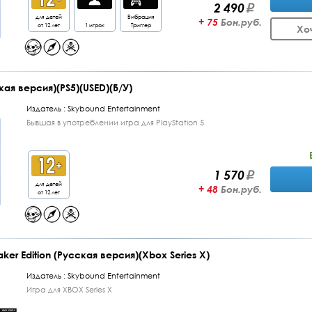
2 490
для детей
Вибрация
+ 75
Бон.руб.
от 12 лет
1 игрок
Триггер
Хо
кая версия)(PS5)(USED)(Б/У)
Издатель :
Skybound Entertainment
Бывшая в употреблении игра для PlayStation 5
1 570
для детей
+ 48
Бон.руб.
от 12 лет
aker Edition (Русская версия)(Xbox Series X)
Издатель :
Skybound Entertainment
Игра для XBOX Series X