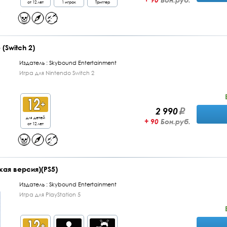
от 12 лет
1 игрок
Триггер
 (Switch 2)
Издатель :
Skybound Entertainment
Игра для Nintendo Switch 2
2 990
для детей
+ 90
Бон.руб.
от 12 лет
кая версия)(PS5)
Издатель :
Skybound Entertainment
Игра для PlayStation 5