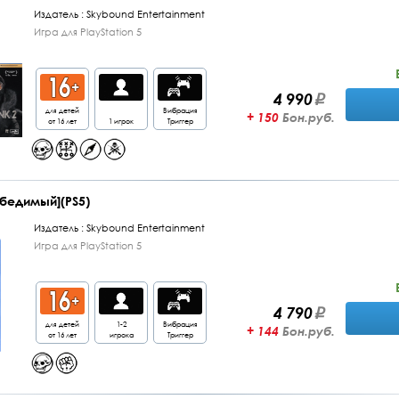
Издатель :
Skybound Entertainment
Игра для PlayStation 5
4 990
для детей
Вибрация
+ 150
Бон.руб.
от 16 лет
1 игрок
Триггер
обедимый](PS5)
Издатель :
Skybound Entertainment
Игра для PlayStation 5
4 790
для детей
1-2
Вибрация
+ 144
Бон.руб.
от 16 лет
игрока
Триггер