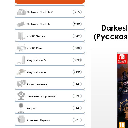
Nintendo Switch 2
215
Nintendo Switch
1901
Darkest
(Русская
XBOX Series
942
XBOX One
888
PlayStation 5
3033
PlayStation 4
2131
Аудиотехника
14
Гаджеты и провода
39
Ретро
14
Клёвые Штучки
61