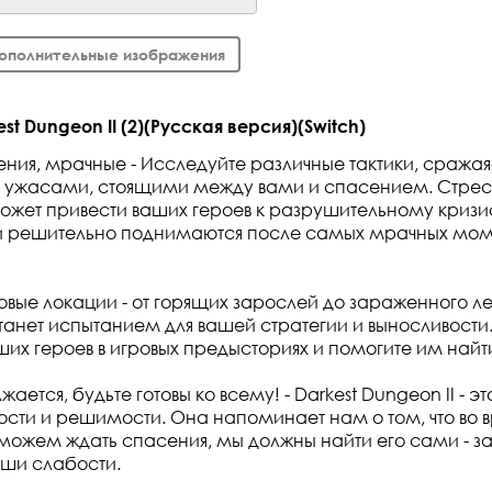
ополнительные изображения
t Dungeon II (2)(Русская версия)(Switch)
ния, мрачные - Исследуйте различные тактики, сражая
ужасами, стоящими между вами и спасением. Стресс
ожет привести ваших героев к разрушительному кризису
ни решительно поднимаются после самых мрачных мом
овые локации - от горящих зарослей до зараженного ле
станет испытанием для вашей стратегии и выносливости.
ших героев в игровых предысториях и помогите им найт
ается, будьте готовы ко всему! - Darkest Dungeon II - эт
ости и решимости. Она напоминает нам о том, что во
можем ждать спасения, мы должны найти его сами - за
аши слабости.