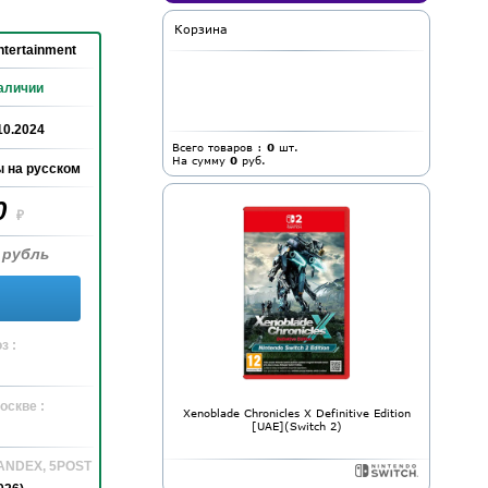
Корзина
tertainment
аличии
10.2024
Всего товаров :
0
шт.
На сумму
0
руб.
 на русском
0
₽
 рубль
з :
оскве :
Xenoblade Chronicles X Definitive Edition
[UAE](Switch 2)
YANDEX, 5POST