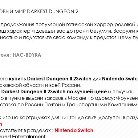
ОВЫЙ МИР DARKEST DUNGEON 2
продолжения популярной готической хоррор-ролевой и
ваш характер и доведет вас до грани безумия. Вооружит
остью и подготовьте свою команду к предстоящему пу
еля : HAC-BDYRA
жете
для
купить
Darkest Dungeon II 2Switch
Nintendo Swit
сковской области и всей России
.
и получить
Darkest Dungeon II 2Switch
по лучшей цене
о в
пункте выдачи заказов
в Москве по адресу: Фрунзенс
ставка по России Почтой и Транспортными Компаниям
 игр на картриджах для нинтендо свитч доступен в раз
h
сутствует в разделах :
Nintendo Switch
ound Entertainment