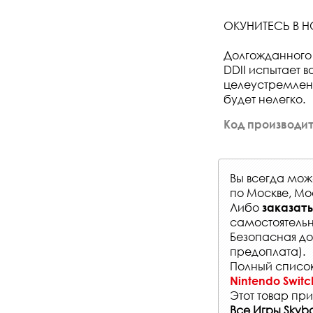
ОКУНИТЕСЬ В Н
Долгожданного 
DDII испытает 
целеустремленн
будет нелегко.
Код производит
Вы всегда мо
по Москве, Мо
Либо
заказать
самостоятельн
Безопасная до
предоплата).
Полный список
Nintendo Switc
Этот товар при
Все Игры Skyb