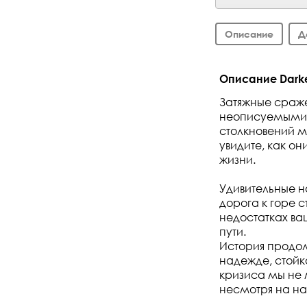
Описание
Д
Описание Darkes
Затяжные сраже
неописуемыми 
столкновений м
увидите, как о
жизни.
Удивительные н
дорога к горе 
недостатках ва
пути.
История продолж
надежде, стойк
кризиса мы не 
несмотря на н