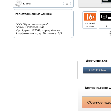
Книги
11
Регистрационные данные
для детей
ООО "Мультиплатформа"
от 16 лет
1
ОГРН: 1257700081143
Юр. Адрес: 127549, город Москва,
Алтуфьевское ш, д. 60, помещ. 3/1
Доступно для :
XBOX One
Другие издания д
Обычное изд