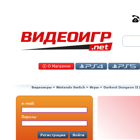
Видеоигры
»
Nintendo Switch
»
Игры
»
Darkest Dungeon II 
e-mail:
Пароль:
Регистрация
Войти