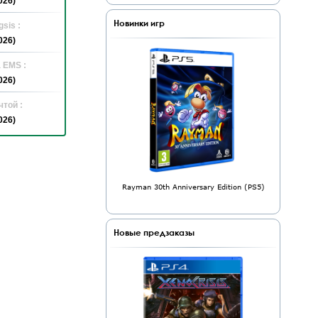
026)
Новинки игр
sis :
026)
 EMS :
026)
той :
026)
Rayman 30th Anniversary Edition (PS5)
Новые предзаказы