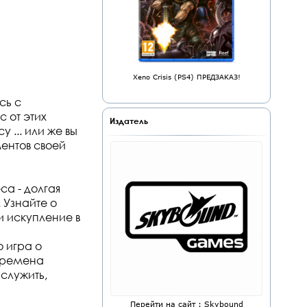
Xeno Crisis (PS4) ПРЕДЗАКАЗ!
сь с
 от этих
Издатель
 ... или же вы
ентов своей
са - долгая
 Узнайте о
и искупление в
о игра о
 времена
служить,
Перейти на сайт : Skybound