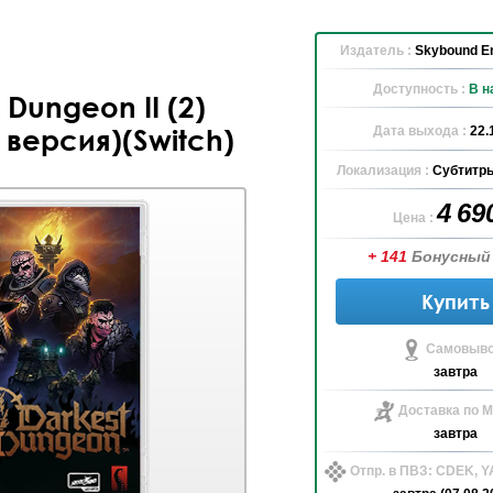
Издатель :
Skybound En
Доступность :
В н
 Dungeon II (2)
Дата выхода :
22.
 версия)(Switch)
Локализация :
Субтитры
4 69
Цена :
+ 141
Бонусный
Купить
Самовыво
завтра
Доставка по М
завтра
Отпр. в ПВЗ: CDEK, 