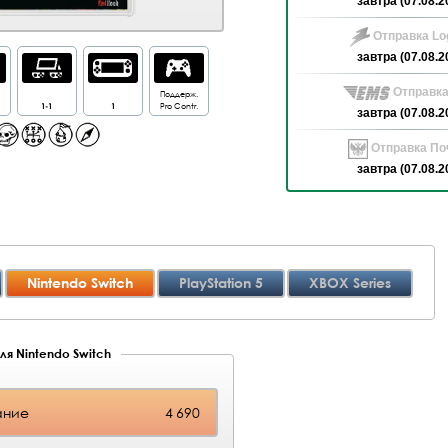
завтра (07.08.2
Отправка Log
завтра (07.08.2
Отправка
Поддерж.
1-1
1
Pro Contr.
завтра (07.08.2
Отправка Поч
завтра (07.08.2
Nintendo Switch
PlayStation 5
XBOX Series
ля Nintendo Switch
ание
4 690