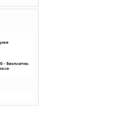
узке
0 - Бесплатно.
после