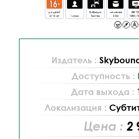
для детей
Вибрация
не менее
HD
72
от 16 лет
1 игрок
Триггер
3 Gb
1080i|1
Издатель :
Skybound
Доступность :
Дата выхода :
Локализация :
Субти
Цена :
2 