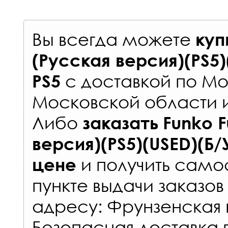
Вы всегда можете
куп
(Русская версия)(PS5)
с
доставкой по Мо
PS5
Московской области 
Либо
заказать
Funko F
версия)(PS5)(USED)(Б/
и получить самос
цене
пункте выдачи заказов
адресу: Фрунзенская н
Безопасная доставка 