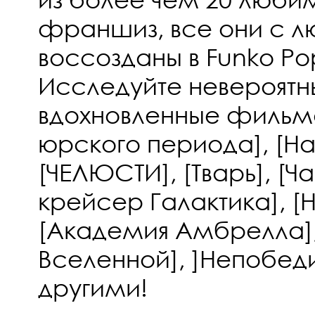
франшиз, все они с л
воссозданы в Funko P
Исследуйте невероятн
вдохновленные филь
юрского периода], [На
[ЧЕЛЮСТИ], [Тварь], [Ча
крейсер Галактика], [Ho
[Академия Амбрелла],
Вселенной], ]Непобед
другими!