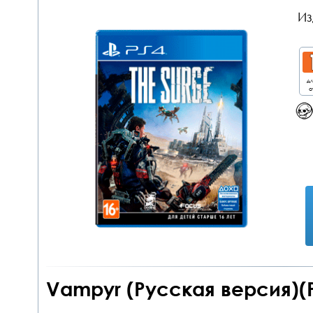
Из
дл
о
Vampyr (Русская версия)(