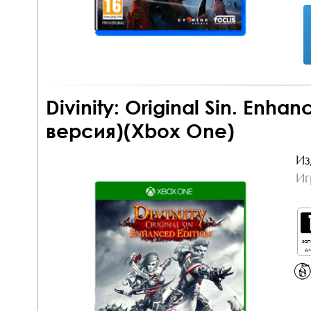
Divinity: Original Sin. Enha
версия)(Xbox One)
Из
Иг
за
дл