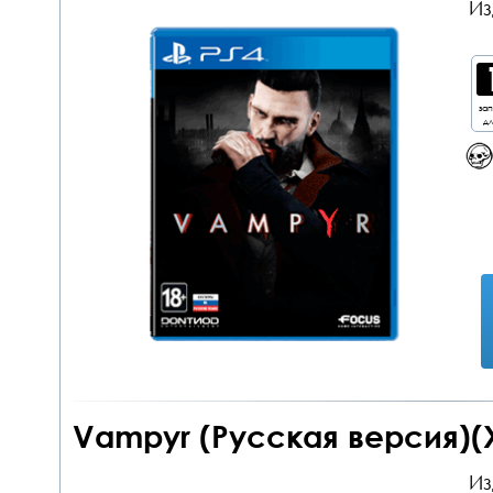
Из
за
дл
Vampyr (Русская версия)(X
Из