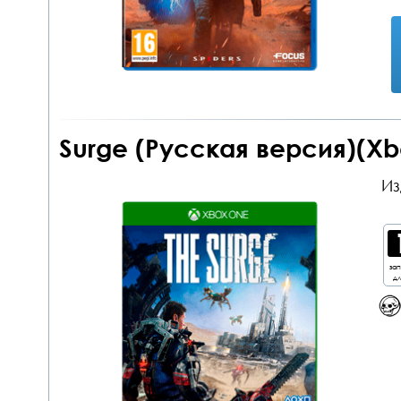
Surge (Русская версия)(Xb
Из
за
дл