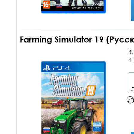
Farming Simulator 19 (Русс
Из
Иг
д
во