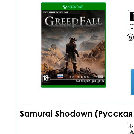
за
дл
Samurai Shodown (Русская
Из