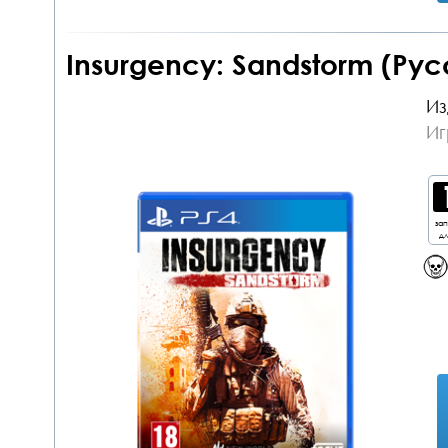
Insurgency: Sandstorm (Рус
Из
Иг
за
дл