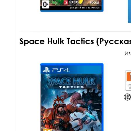
Space Hulk Tactics (Русска
Из
дл
о