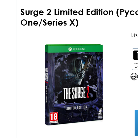
Surge 2 Limited Edition (Р
One/Series X)
Из
за
дл