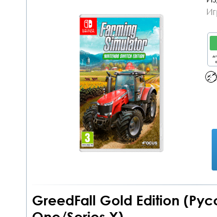
Иг
дл
о
GreedFall Gold Edition (Ру
One/Series X)