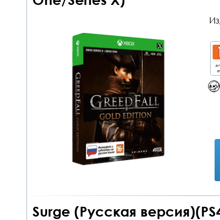
Из
дл
о
Surge (Русская версия)(PS