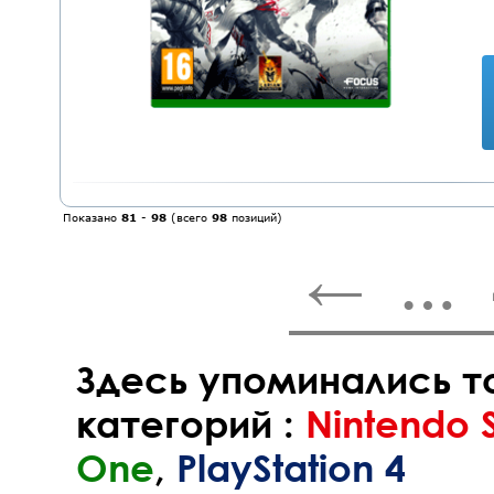
Показано
81
-
98
(всего
98
позиций)
←
…
Здесь упоминались т
категорий :
Nintendo 
One
,
PlayStation 4