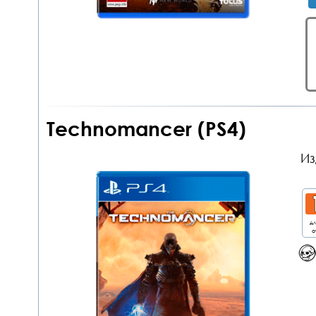
Technomancer (PS4)
Из
дл
о