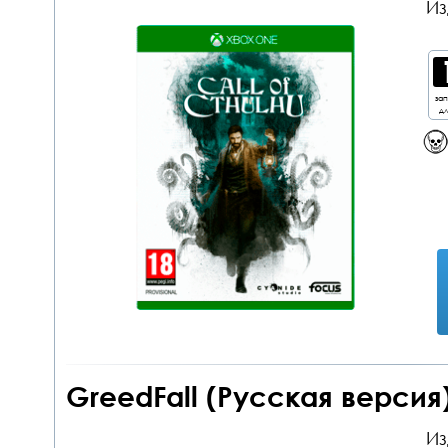
Из
за
дл
GreedFall (Русская версия
Из