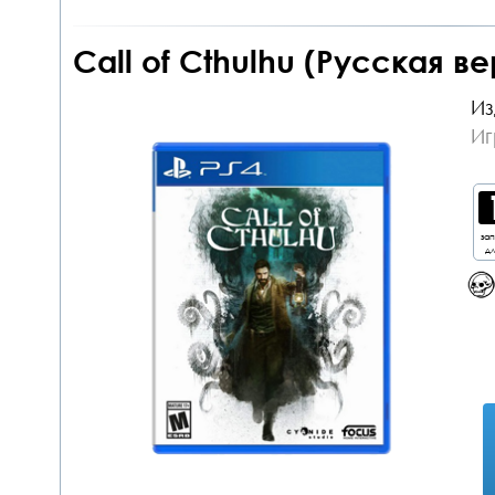
Call of Cthulhu (Русская ве
Из
Иг
за
дл