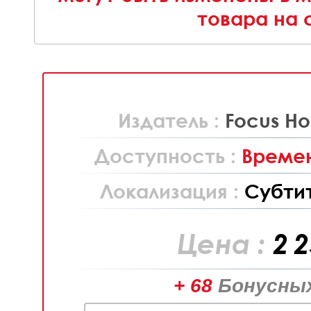
товара на 
Издатель :
Focus Ho
Доступность :
Времен
Локализация :
Субти
Цена :
2 
+ 68
Бонусных