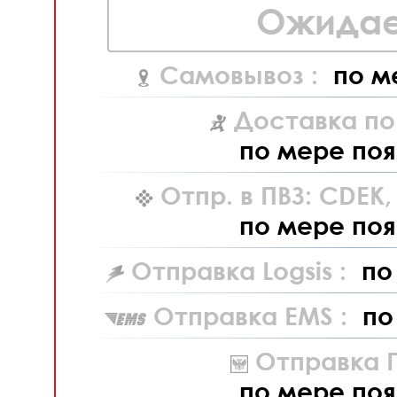
Ожидае
Самовывоз :
по м
Доставка по
по мере поя
Отпр. в ПВЗ: CDEK
по мере поя
Отправка Logsis :
по
Отправка EMS :
по
Отправка П
по мере поя