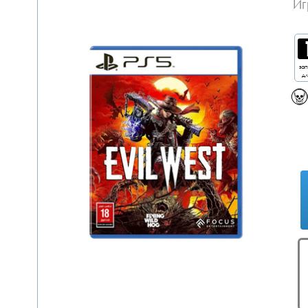
Иг
за
дл