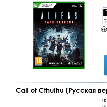
за
дл
Call of Cthulhu (Русская ве
Из
Иг