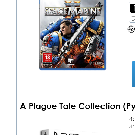
за
дл
A Plague Tale Collection (
Из
Иг