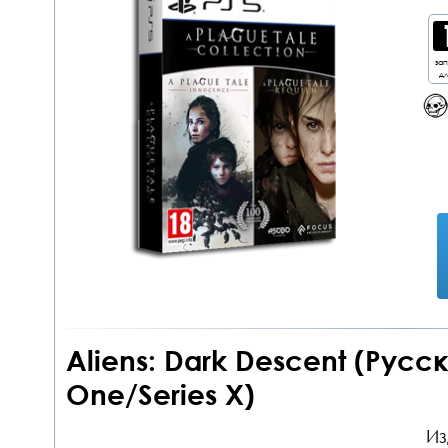
за
дл
Aliens: Dark Descent (Русс
One/Series X)
Из