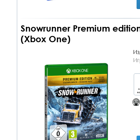
Snowrunner Premium editio
(Xbox One)
Из
Иг
д
во