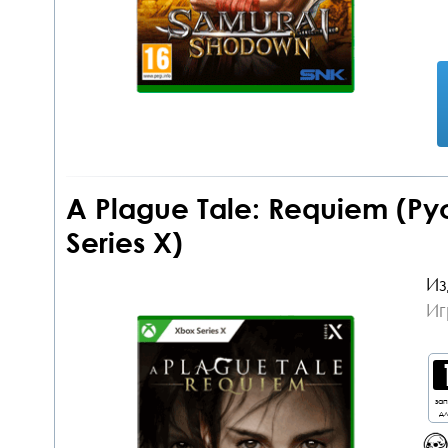
A Plague Tale: Requiem (Р
Series X)
Из
Иг
за
дл