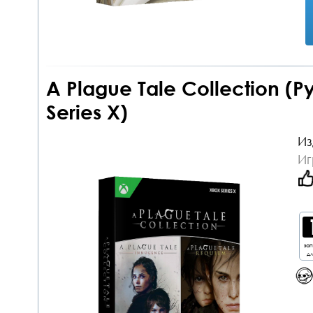
A Plague Tale Collection (
Series X)
Из
Иг
за
дл