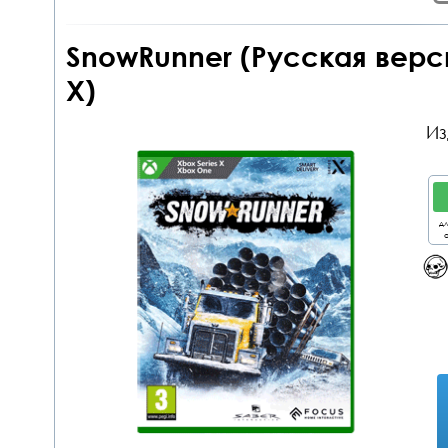
SnowRunner (Русская верс
X)
Из
дл
о