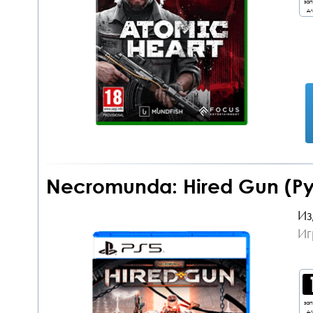
за
дл
Necromunda: Hired Gun (Ру
Из
Иг
за
дл