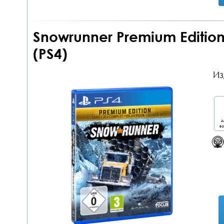
Snowrunner Premium Editio
(PS4)
Из
д
во