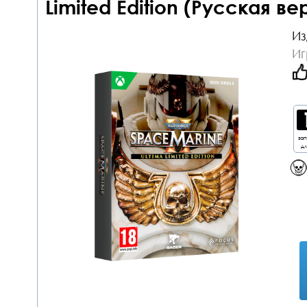
Limited Edition (Русская ве
Из
Иг
за
дл