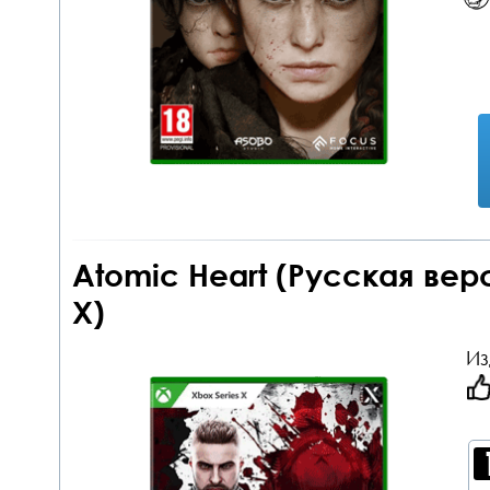
Atomic Heart (Русская вер
X)
Из