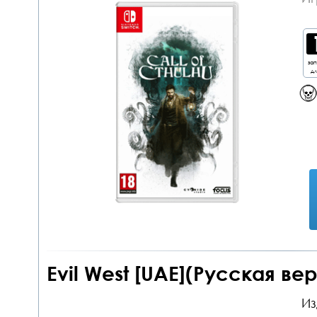
за
дл
Evil West [UAE](Русская ве
Из