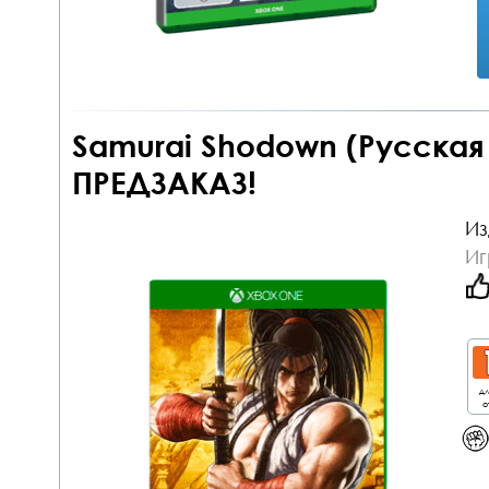
Samurai Shodown (Русская
ПРЕДЗАКАЗ!
Из
Иг
дл
о