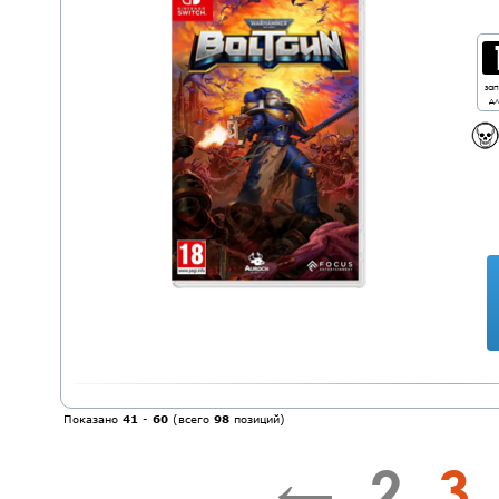
за
дл
Показано
41
-
60
(всего
98
позиций)
←
2
3