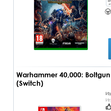
за
дл
Warhammer 40,000: Boltgun
(Switch)
Из
Иг