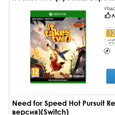
Изда
Л
для де
от 12 л
Need for Speed Hot Pursuit 
версия)(Switch)