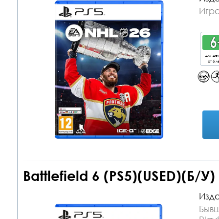
Игра
для де
от 6 л
Battlefield 6 (PS5)(USED)(Б/У)
Изда
Бывш