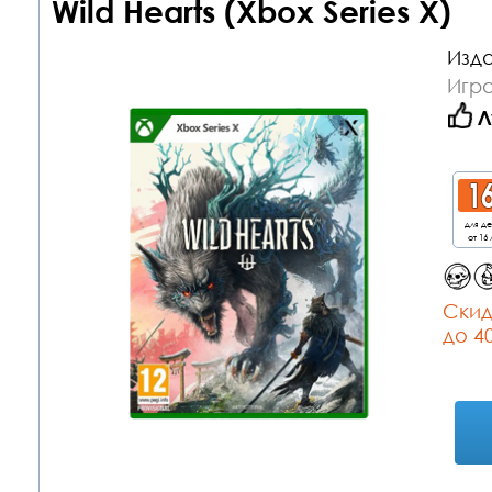
Wild Hearts (Xbox Series X)
Изда
Игра
Л
для д
от 16 
Cкид
до 4