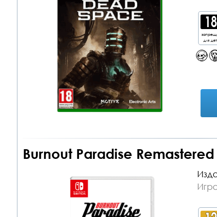
запрещ
для де
Burnout Paradise Remastered 
Изда
Игра