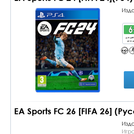
Изда
для де
от 6 л
EA Sports FC 26 [FIFA 26] (Ру
Изда
Игра