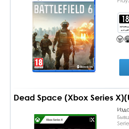
Play
запрещ
для де
Dead Space (Xbox Series X)(
Изда
Бывш
Serie