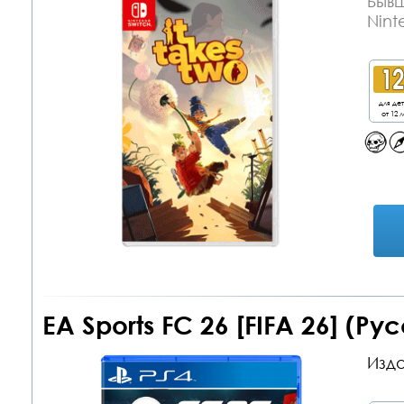
Бывш
Nint
для де
от 12 л
EA Sports FC 26 [FIFA 26] (Р
Изда