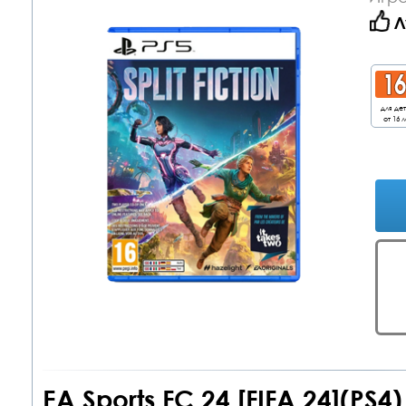
Л
для де
от 16 л
EA Sports FC 24 [FIFA 24](PS4)