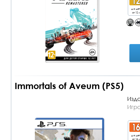
для де
от 12 л
Immortals of Aveum (PS5)
Изда
Игра
для де
от 16 л