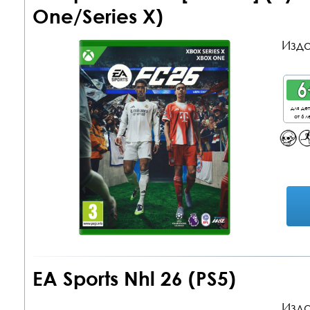
One/Series X)
Изда
для де
от 6 л
EA Sports Nhl 26 (PS5)
Изда