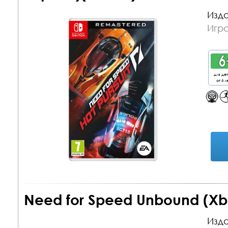
Изда
Игра
для де
от 6 л
Need for Speed Unbound (Xbo
Изда