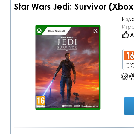
Star Wars Jedi: Survivor (Xbox
Изда
Игра
Л
для де
от 16 л