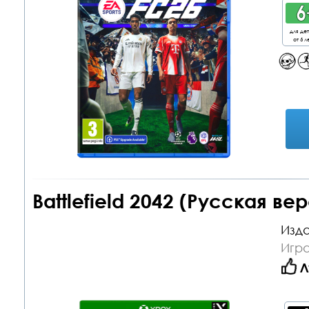
для де
от 6 л
Battlefield 2042 (Русская ве
Изда
Игра
Л