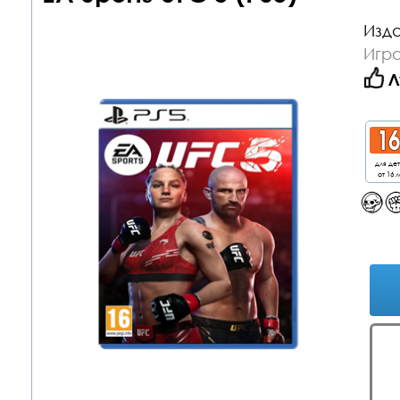
Изда
Игра
Л
для де
от 16 л