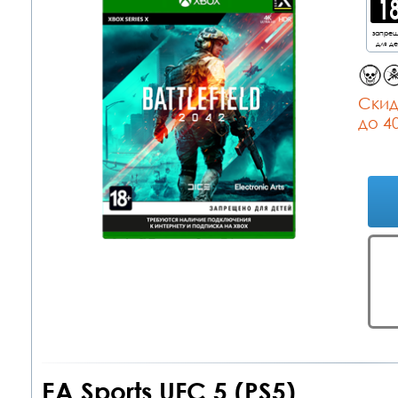
запре
для д
Cкид
до 4
EA Sports UFC 5 (PS5)