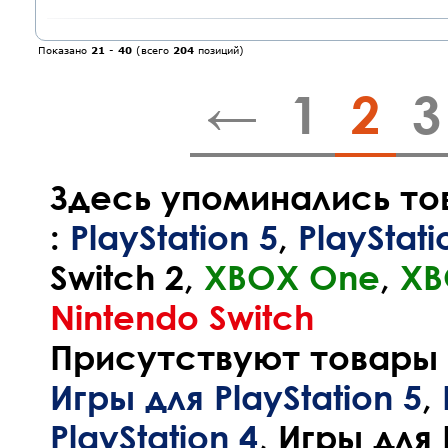
Показано
21
-
40
(всего
204
позиций)
←
1
2
3
Здесь упоминались то
:
PlayStation 5
,
PlayStati
Switch 2
,
XBOX One
,
XB
Nintendo Switch
Присутствуют товары и
Игры для PlayStation 5
,
PlayStation 4
,
Игры для 