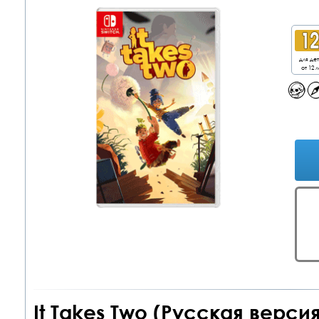
для де
от 12 л
It Takes Two (Русская верси