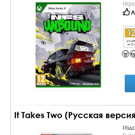
Игра
Л
для де
от 12 л
It Takes Two (Русская версия
Изда