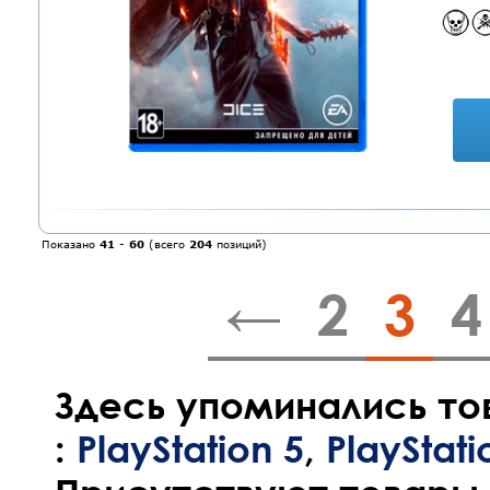
Показано
41
-
60
(всего
204
позиций)
←
2
3
4
Здесь упоминались то
:
PlayStation 5
,
PlayStati