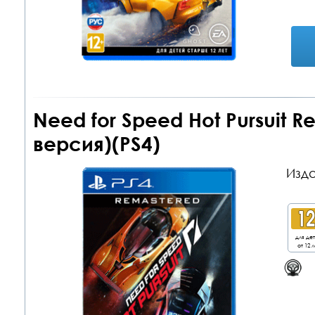
Need for Speed Hot Pursuit 
версия)(PS4)
Изда
для де
от 12 л