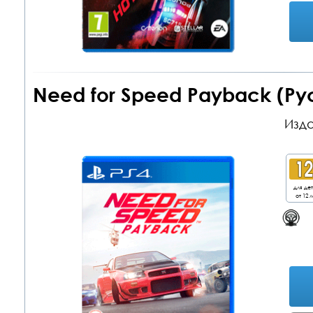
Need for Speed Payback (Ру
Изда
для де
от 12 л