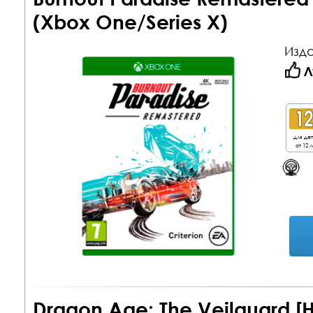
(Xbox One/Series X)
Изда
Л
для де
от 12 л
Dragon Age: The Veilguard 