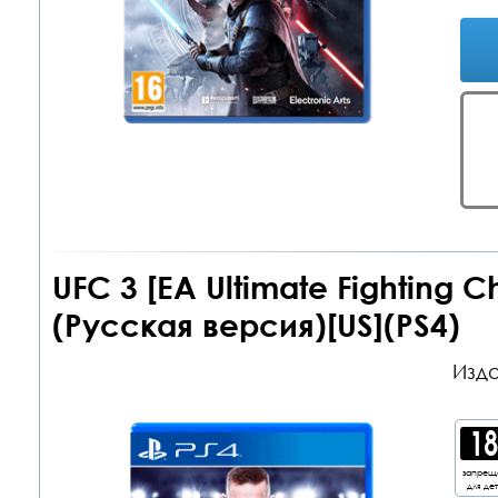
UFC 3 [EA Ultimate Fighting 
(Русская версия)[US](PS4)
Изда
запрещ
для де