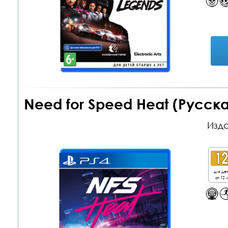
Need for Speed Heat (Русска
Изда
для де
от 12 л