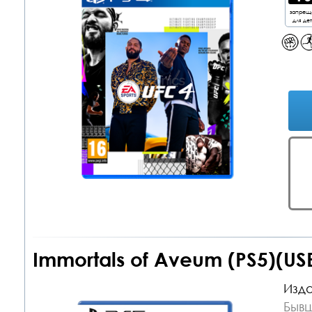
запрещ
для де
Immortals of Aveum (PS5)(US
Изда
Бывш