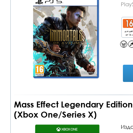
Play
для де
от 16 л
Mass Effect Legendary Editio
(Xbox One/Series X)
Изда