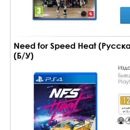
Need for Speed Heat (Русска
(Б/У)
Изда
Бывш
Play
для де
от 12 л