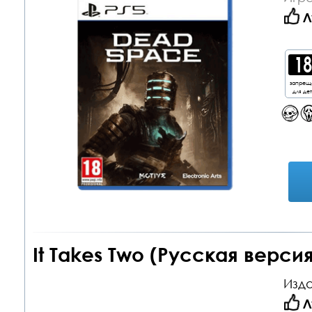
Л
запрещ
для де
It Takes Two (Русская версия
Изда
Л