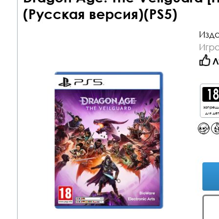
(Русская версия)(PS5)
Изда
Игра
Л
запрещ
для де