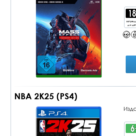
запрещ
для де
NBA 2K25 (PS4)
Изда