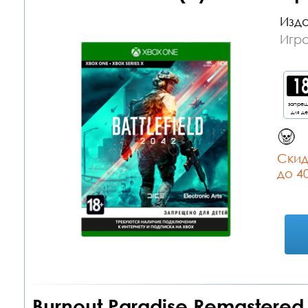
Изда
Игр
запре
для д
Cкид
до 4
Burnout Paradise Remastered