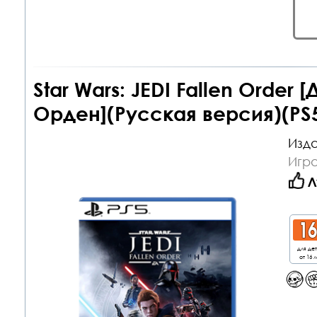
Star Wars: JEDI Fallen Order
Орден](Русская версия)(PS
Изда
Игра
Л
для де
от 16 л