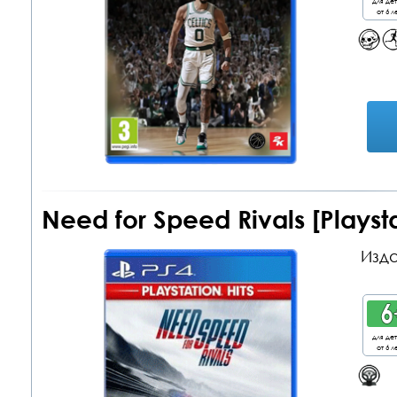
для де
от 6 л
Need for Speed Rivals [Playsta
Изда
для де
от 6 л