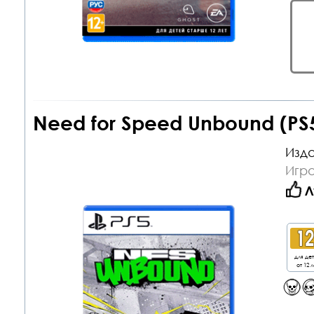
Need for Speed Unbound (PS
Изда
Игра
Л
для де
от 12 л