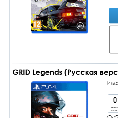
GRID Legends (Русская верс
Изда
для вс
возрас