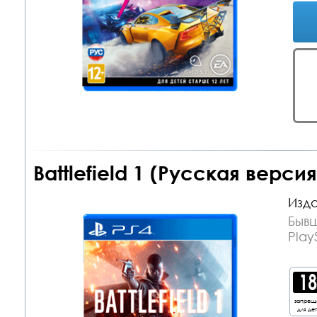
Battlefield 1 (Русская верси
Изда
Бывш
Play
запрещ
для де