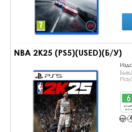
NBA 2K25 (PS5)(USED)(Б/У)
Изда
Бывш
Play
для де
от 6 л