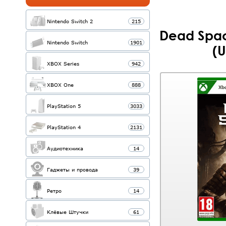
Nintendo Switch 2
215
Dead Spac
Nintendo Switch
1901
(U
XBOX Series
942
XBOX One
888
PlayStation 5
3033
PlayStation 4
2131
Аудиотехника
14
Гаджеты и провода
39
Ретро
14
Клёвые Штучки
61