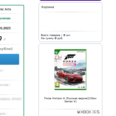
Корзина
nic Arts
аличии
01.2023
Всего товаров :
0
шт.
0
На сумму
0
руб.
₽
рублей
з :
оскве :
Forza Horizon 6 (Русская версия)(Xbox
YANDEX, 5POST
Series X)
sis :