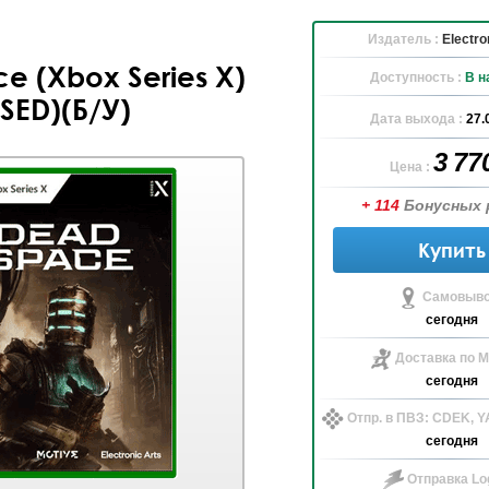
Издатель :
Electro
e (Xbox Series X)
Доступность :
В н
SED)(Б/У)
Дата выхода :
27.
3 77
Цена :
+ 114
Бонусных 
Купить
Самовыво
сегодня
Доставка по М
сегодня
Отпр. в ПВЗ: CDEK, 
сегодня
Отправка Log