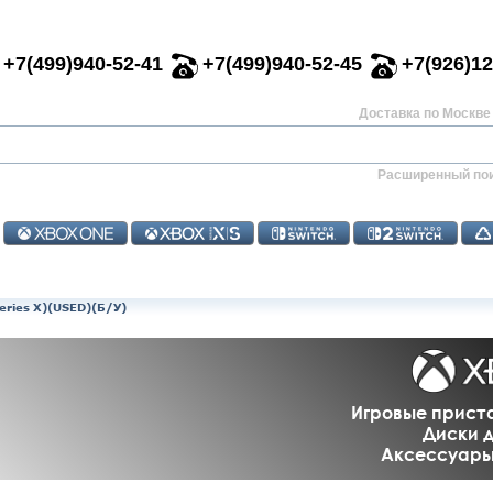
+7(499)940-52-41
+7(499)940-52-45
+7(926)12
Доставка по Москве 
Расширенный по
eries X)(USED)(Б/У)
Игровые приста
Диски д
Аксессуары 