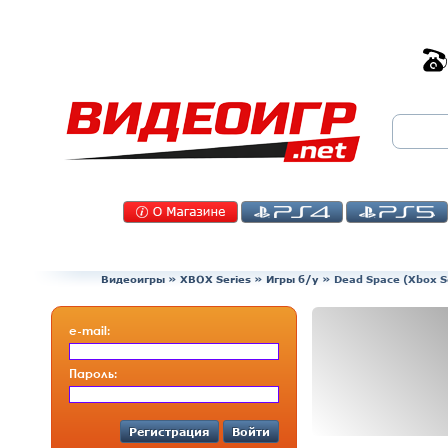
Видеоигры
»
XBOX Series
»
Игры б/у
»
Dead Space (Xbox S
e-mail:
Пароль:
Регистрация
Войти