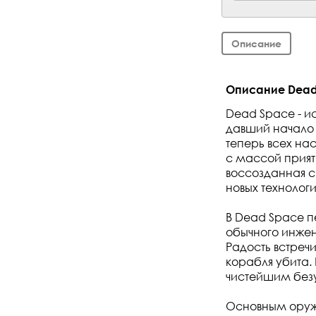
Описание
Описание Dead S
Dead Space - и
давший начало 
теперь всех на
с массой прият
воссозданная с
новых технологи
В Dead Space п
обычного инжен
Радость встреч
корабля убита. 
чистейшим без
Основным оружи