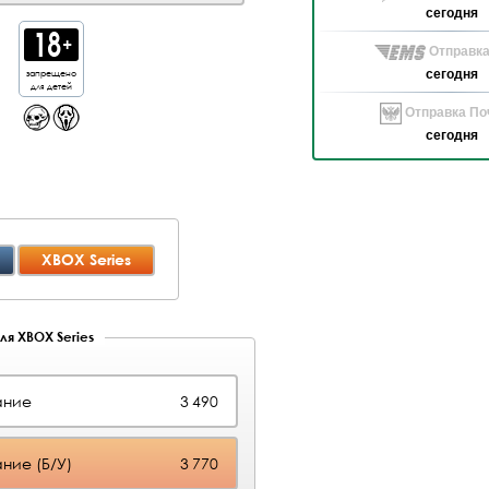
сегодня
Отправка
запрещено
сегодня
для детей
Отправка Поч
сегодня
XBOX Series
ля XBOX Series
ание
3 490
ние (Б/У)
3 770