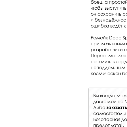
боец, а простой
чтобы выступит
он сохранить р
и безнадёжност
ошибка ведёт к
Ремейк Dead Sp
привлечь внима
разработчики с
Переосмысленн
поселить в серд
неподдельным ст
космической без
Вы всегда мо
доставкой по 
Либо
заказать
самостоятельн
Безопасная до
предоплата).