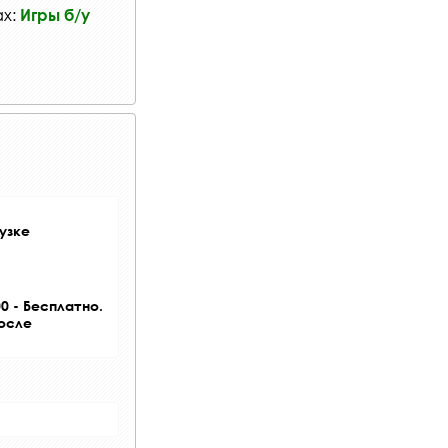
ах:
Игры б/у
узке
0 - Бесплатно.
после