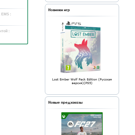
Новинки игр
 EMS :
той :
Lost Ember Wolf Pack Edition (Русская
версия)(PS5)
Новые предзаказы