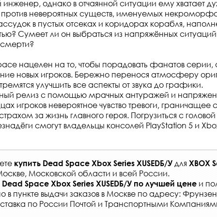
 инженер, однако в отчаянной ситуации ему хватает дух
ь против невероятных существ, именуемых некроморф
ассудок в пустых отсеках и коридорах корабля, напол
ью? Сумеет ли он выбраться из напряжённых ситуаций,
 смерти?
ace нацелен на то, чтобы порадовать фанатов серии, 
ние новых игроков. Бережно перенося атмосферу ори
тремятся улучшить все аспекты от звука до графики.
ый релиз с помощью мрачных антуражей и напряжен
цах игроков невероятное чувство тревоги, граничащее 
рахом за жизнь главного героя. Погрузиться с головой
надёги смогут владельцы консолей PlayStation 5 и Xbox 
жете
для
купить
Dead Space Xbox Series XUSEDБ/У
XBOX S
Москве, Московской области и всей России
.
и по
Dead Space Xbox Series XUSEDБ/У
по лучшей цене
о в
пункте выдачи заказов
в Москве по адресу: Фрунзенс
ставка по России Почтой и Транспортными Компаниям