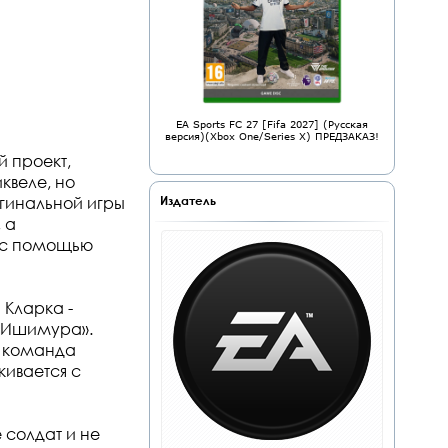
EA Sports FC 27 [Fifa 2027] (Русская
версия)(Xbox One/Series X) ПРЕДЗАКАЗ!
 проект,
квеле, но
игинальной игры
Издатель
 а
а с помощью
 Кларка -
 «Ишимура».
я команда
кивается с
 солдат и не