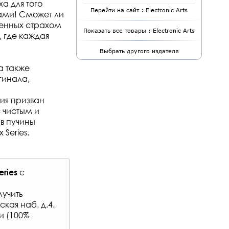
а для того
Перейти на сайт : Electronic Arts
ами! Сможет ли
ненных страхом
Показать все товары : Electronic Arts
 где каждая
Выбрать другого издателя
а также
гинала,
ия призван
с чистым и
 в пучины
Series.
с
eries
лучить
кая наб. д.4.
и (100%