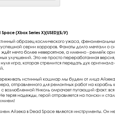
pace (Xbox Series X)(USED)(Б/У)
стинный образец космического ужаса, феноменальный
успешной серии хорроров. Фанаты долго мечтали о си
с ждёт нечто более невероятное, а именно - ремейк ор
ных улучшений. Это не просто переработанная версия,
 нуля игра, которая стремится передать дух оригинал
й.
ереживать истинный кошмар мы будем от лица Айзека
ера, отправленного для ремонтных работ на корабль
и с возлюбленной Николь омрачает пугающий факт: вс
Не теряя надежды, герой отправляется на поиски и стал
умием!
ем Айзека в Dead Space являются инструменты. Он не