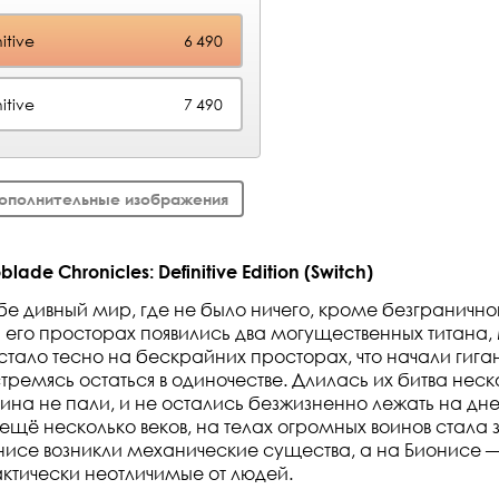
itive
6 490
itive
7 490
ополнительные изображения
de Chronicles: Definitive Edition (Switch)
бе дивный мир, где не было ничего, кроме безгранично
его просторах появились два могущественных титана,
 стало тесно на бескрайних просторах, что начали гига
стремясь остаться в одиночестве. Длилась их битва неск
ина не пали, и не остались безжизненно лежать на дн
 ещё несколько веков, на телах огромных воинов стала
нисе возникли механические существа, а на Бионисе 
ктически неотличимые от людей.