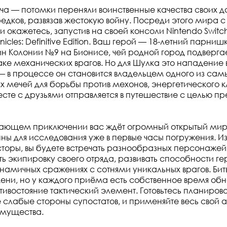
ача — потомки переняли воинственные качества своих д
едков, развязав жестокую войну. Посреди этого мира 
 окажетесь, запустив на своей консоли Nintendo Switc
icles: Definitive Edition. Ваш герой — 18-летний парни
н Колонии №9 на Бионисе, чей родной город подверга
ке механических врагов. Но для Шулка это нападение 
 в процессе он становится владельцем одного из сам
 мечей для борьбы против мехонов, энергетического 
есте с друзьями отправляется в путешествие с целью пр
вающем приключении вас ждёт огромный открытый мир,
пны для исследования уже в первые часы погружения. И
торы, вы будете встречать разнообразных персонажей
ь экипировку своего отряда, развивать способности ге
инамичных сражениях с сотнями уникальных врагов. Битв
ни, но у каждого приёма есть собственное время обно
тивостояние тактический элемент. Готовьтесь планирова
е слабые стороны супостатов, и применяйте весь свой 
имущества.