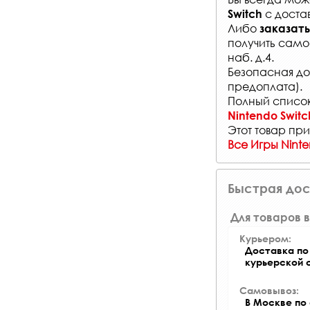
с
доста
Switch
Либо
заказать
получить само
наб. д.4.
Безопасная до
предоплата).
Полный список
Nintendo Switc
Этот товар при
Все Игры Nint
Быстрая дос
Для товаров в
Курьером:
Доставка по 
курьерской 
Самовывоз:
В Москве по 