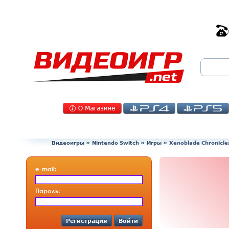
Видеоигры
»
Nintendo Switch
»
Игры
»
Xenoblade Chronicles
e-mail:
Пароль:
Регистрация
Войти