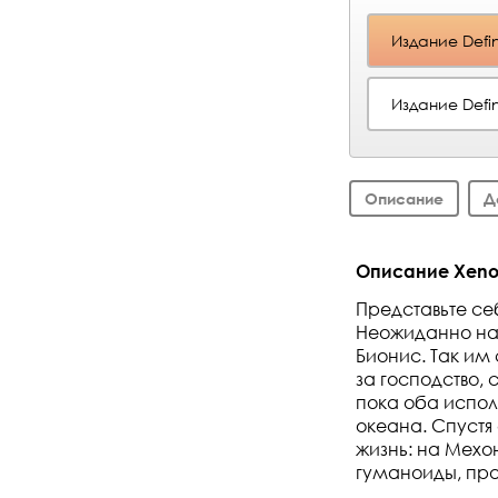
Издание Defin
Издание Defin
Описание
Д
Описание Xenobla
Представьте се
Неожиданно на 
Бионис. Так им
за господство, 
пока оба испол
океана. Спустя
жизнь: на Мехо
гуманоиды, пра