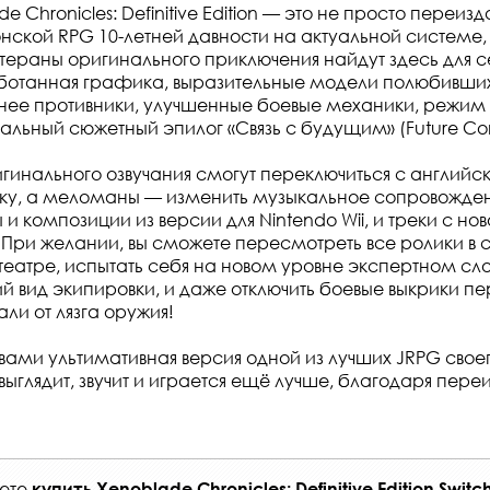
e Chronicles: Definitive Edition — это не просто переиз
нской RPG 10-летней давности на актуальной системе, 
ераны оригинального приключения найдут здесь для с
ботанная графика, выразительные модели полюбивших
ее противники, улучшенные боевые механики, режим 
иальный сюжетный эпилог «Связь с будущим» (Future Co
гинального озвучания смогут переключиться с английс
ку, а меломаны — изменить музыкальное сопровождение
ы и композиции из версии для Nintendo Wii, и треки с но
При желании, вы сможете пересмотреть все ролики в
театре, испытать себя на новом уровне экспертном сл
й вид экипировки, и даже отключить боевые выкрики п
али от лязга оружия!
вами ультимативная версия одной из лучших JRPG свое
выглядит, звучит и играется ещё лучше, благодаря пер
жете
купить
Xenoblade Chronicles: Definitive Edition Switc