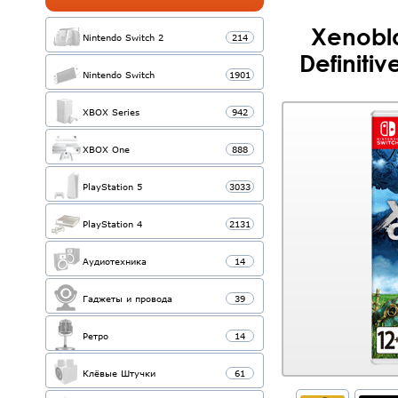
Xenobla
Nintendo Switch 2
214
Definitiv
Nintendo Switch
1901
XBOX Series
942
XBOX One
888
PlayStation 5
3033
PlayStation 4
2131
Аудиотехника
14
Гаджеты и провода
39
Ретро
14
Клёвые Штучки
61