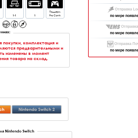
Отправка Log
Поддерж.
1-1
1
Pro Contr.
по мере появл
Отправка
ниях:
по мере появл
я покупки, комплектация и
Отправка Поч
вляются предварительными и
по мере появл
ть изменены в момент
ния товара на склад.
ch
Nintendo Switch 2
ля Nintendo Switch