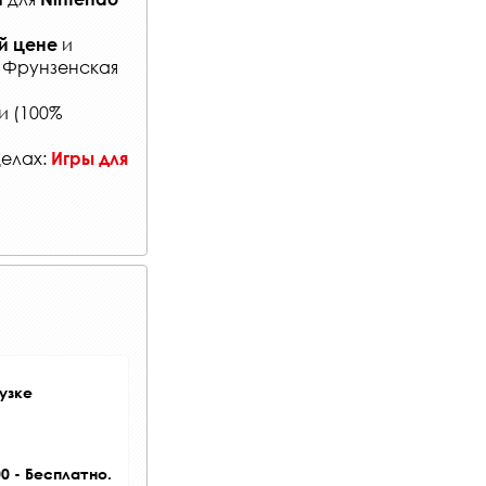
и
й цене
: Фрунзенская
и (100%
делах:
Игры для
узке
0 - Бесплатно.