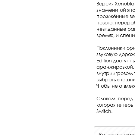
Версия Xenoblad
знаменитой япо
прожжённые вет
нового: перера
невиданные ран
время», и спец
Поклонники ори
звуковую дорож
Edition доступн
аранжировкой. 
внутриигровом 
выбрать внешни
Чтобы не отвлек
Словом, перед 
которая теперь 
Switch.
Вы всегда мо