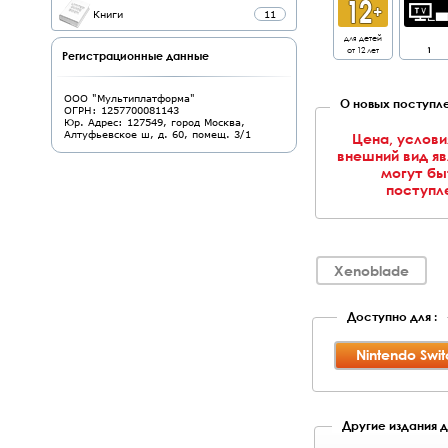
Книги
11
для детей
от 12 лет
1
Регистрационные данные
ООО "Мультиплатформа"
О новых поступле
ОГРН: 1257700081143
Юр. Адрес: 127549, город Москва,
Алтуфьевское ш, д. 60, помещ. 3/1
Цена, услови
внешний вид я
могут бы
поступле
Xenoblade
Доступно для :
Nintendo Swit
Другие издания д