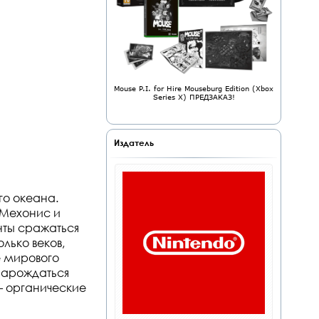
Mouse P.I. for Hire Mouseburg Edition (Xbox
Series X) ПРЕДЗАКАЗ!
Издатель
го океана.
 Мехонис и
нты сражаться
олько веков,
е мирового
 зарождаться
— органические