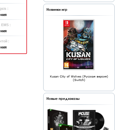
sis :
Новинки игр
ения
 EMS :
ения
той :
ения
Kusan City of Wolves (Русская версия)
(Switch)
Новые предзаказы