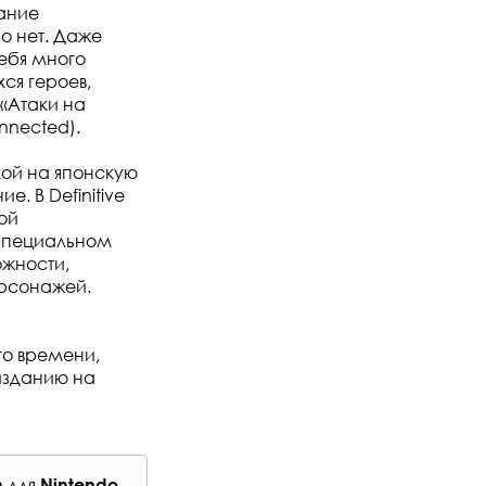
дание
о нет. Даже
ебя много
ся героев,
«Атаки на
nnected).
кой на японскую
. В Definitive
вой
 специальном
ожности,
ерсонажей.
го времени,
еизданию на
для
h
Nintendo