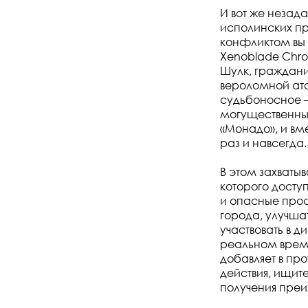
И вот же незад
исполинских пр
конфликтом вы и
Xenoblade Chron
Шулк, граждани
вероломной ата
судьбоносное —
могущественных
«Монадо», и вм
раз и навсегда.
В этом захваты
которого досту
и опасные прос
города, улучшат
участвовать в д
реальном време
добавляет в про
действия, ищит
получения пре