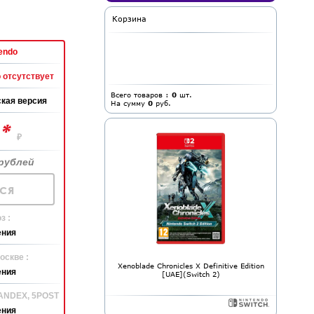
Корзина
endo
 отсутствует
Всего товаров :
0
шт.
кая версия
На сумму
0
руб.
*
0
₽
рублей
ся
з :
ения
оскве :
Xenoblade Chronicles X Definitive Edition
ения
[UAE](Switch 2)
YANDEX, 5POST
ения