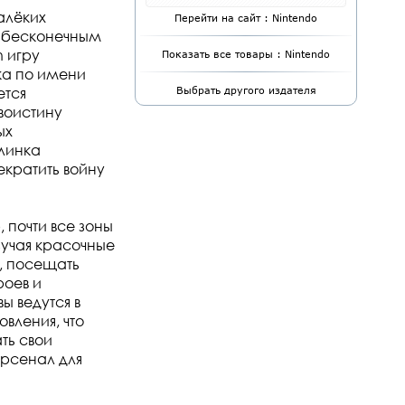
алёких
Перейти на сайт : Nintendo
с бесконечным
h игру
Показать все товары : Nintendo
шка по имени
ется
Выбрать другого издателя
воистину
ых
клинка
екратить войну
 почти все зоны
зучая красочные
, посещать
роев и
ы ведутся в
вления, что
ть свои
арсенал для