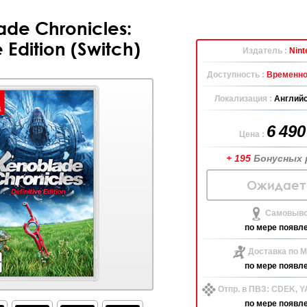
de Chronicles:
e Edition (Switch)
Издатель :
Nint
Доступность :
Временно
Локализация :
Английс
6 49
Цена :
+ 195
Бонусных 
Ожидает
Самовыво
по мере появл
Доставка по М
по мере появл
Отпр. в ПВЗ: CDEK, 
по мере появл