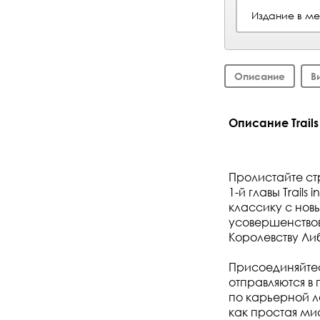
Издание в м
Описание
В
Описание Trails 
Пролистайте ст
1-й главы Trai
классику с но
усовершенство
Королевству Ли
Присоединяйтес
отправляются в
по карьерной л
как простая ми