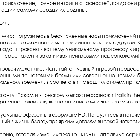
приключение, полное интриг и опасностей, когда они
жающий самому сердцу их родины.
ции:
мир: Погрузитесь в бесчисленные часы приключений п
игаясь по сложной сюжетной линии, как никто другой.
 адаптировано к вашему уникальному прогрессу в игр
х персонажей и заканчивая неигровыми персонажами!
ровая механика: Испытайте плавный игровой процесс
онными пошаговыми боями или совершенно новыми 
еальном времени, в соответствии с вашим стилем прик
а английском и японском языках: персонажи Trails in th
ршенно новой озвучке на английском и японском языка
зуальные эффекты в формате HD: Погрузитесь в потр
нный в жизнь благодаря ярким деталям высокой четкости
торию, которая изменила жанр JRPG и направила серию 