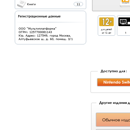
Книги
11
Регистрационные данные
ООО "Мультиплатформа"
для детей
ОГРН: 1257700081143
от 12 лет
1
Юр. Адрес: 127549, город Москва,
Алтуфьевское ш, д. 60, помещ. 3/1
Доступно для :
Nintendo Swit
Другие издания д
Обычное изд