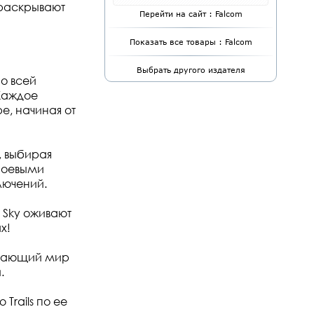
 раскрывают
Перейти на сайт : Falcom
Показать все товары : Falcom
Выбрать другого издателя
о всей
 Каждое
е, начиная от
, выбирая
боевыми
лючений.
e Sky оживают
х!
ясающий мир
.
Trails по ее