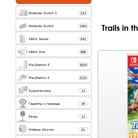
Nintendo Switch 2
214
Trails in 
Nintendo Switch
1901
XBOX Series
942
XBOX One
888
PlayStation 5
3033
PlayStation 4
2131
Аудиотехника
14
Гаджеты и провода
39
Ретро
14
Клёвые Штучки
61