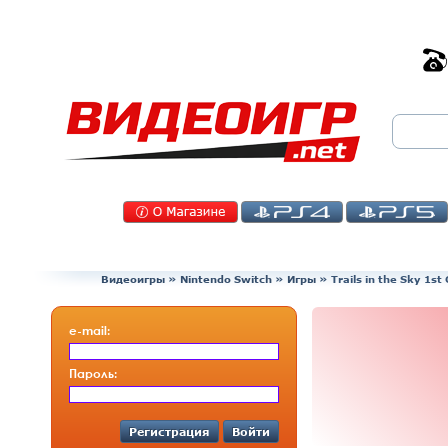
Видеоигры
»
Nintendo Switch
»
Игры
»
Trails in the Sky 1st
e-mail:
Пароль:
Регистрация
Войти