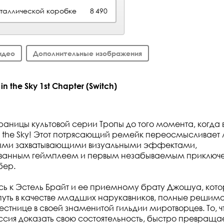
еталлической коробке
8 490
идео
Дополнительные изображения
in the Sky 1st Chapter (Switch)
раницы культовой серии Тропы до того момента, когда 
ls in the Sky! Этот потрясающий ремейк переосмысливае
выми захватывающими визуальными эффектами,
ванным геймплеем и первым незабываемым приключ
бер.
ь к Эстель Брайт и ее приемному брату Джошуа, кот
 путь в качестве младших нарукавников, полные решимо
естнице в своей знаменитой гильдии миротворцев. То, ч
ссия доказать свою состоятельность, быстро превращае