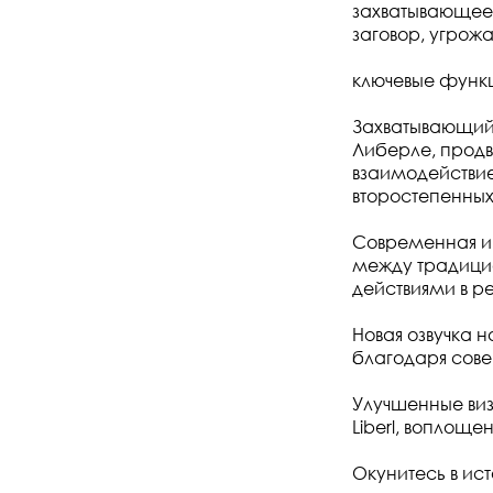
захватывающее 
заговор, угро
ключевые функ
Захватывающий 
Либерле, продв
взаимодействие
второстепенны
Современная иг
между традици
действиями в р
Новая озвучка н
благодаря сове
Улучшенные ви
Liberl, воплоще
Окунитесь в ис