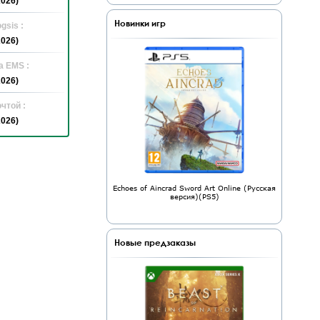
2026)
Новинки игр
gsis :
2026)
а EMS :
2026)
чтой :
2026)
Echoes of Aincrad Sword Art Online (Русская
версия)(PS5)
Новые предзаказы