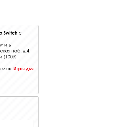
с
o Switch
учить
кая наб. д.4.
и (100%
делах:
Игры для