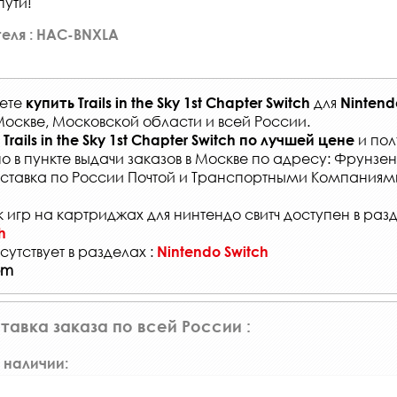
ути!
еля : HAC-BNXLA
жете
для
купить
Trails in the Sky 1st Chapter Switch
Nintend
Москве, Московской области и всей России
.
и пол
Trails in the Sky 1st Chapter Switch
по лучшей цене
о в
пункте выдачи заказов
в Москве по адресу: Фрунзенс
ставка по России Почтой и Транспортными Компаниям
 игр на картриджах для нинтендо свитч доступен в раз
h
сутствует в разделах :
Nintendo Switch
om
тавка заказа по всей России :
 наличии: