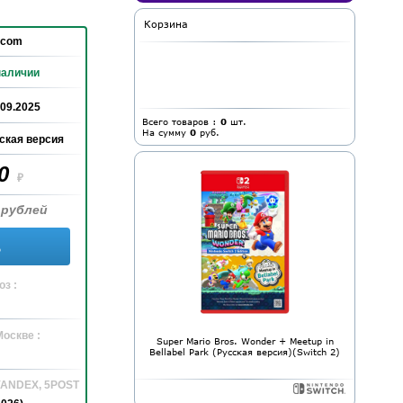
Корзина
lcom
наличии
.09.2025
Всего товаров :
0
шт.
На сумму
0
руб.
ская версия
90
₽
 рублей
ь
з :
Москве :
Super Mario Bros. Wonder + Meetup in
Bellabel Park (Русская версия)(Switch 2)
 YANDEX, 5POST