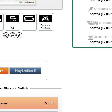
завтра (07.08.
Отправка Lo
завтра (07.08.
Отправк
Поддерж.
1-1
1
Pro Contr.
завтра (07.08.
Отправка По
завтра (07.08.
ch
PlayStation 5
ля Nintendo Switch
ание
5 990