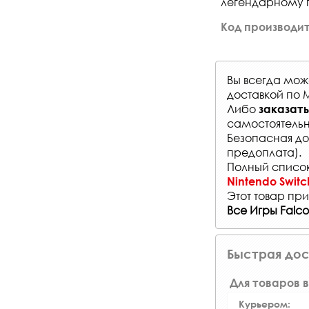
легендарному п
Код производит
Вы всегда мо
доставкой по 
Либо
заказать
самостоятельн
Безопасная до
предоплата).
Полный список
Nintendo Switc
Этот товар при
Все Игры Falc
Быстрая дос
Для товаров в
Курьером: