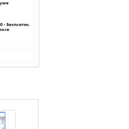
узке
0 - Бесплатно.
после