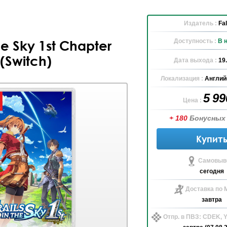
Издатель :
Fa
Доступность :
В 
the Sky 1st Chapter
(Switch)
Дата выхода :
19
Локализация :
Англий
5 9
Цена :
+ 180
Бонусных
Купит
Самовыво
сегодня
Доставка по 
завтра
Отпр. в ПВЗ: CDEK,