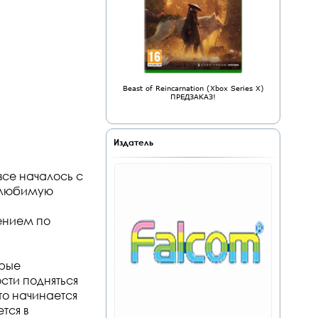
Beast of Reincarnation (Xbox Series X)
ПРЕДЗАКАЗ!
Издатель
все началось с
т любимую
ением по
орые
сти подняться
то начинается
тся в