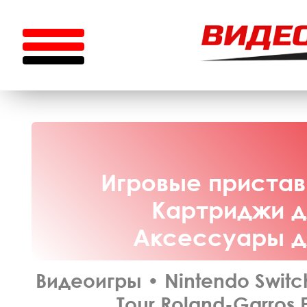
Игровые приставк
Картриджи дл
Аксессуары дл
Видеоигры
•
Nintendo Switc
Tour Roland-Garros E