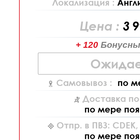
Локализация :
Англ
Цена :
3 
+ 120
Бонусны
Ожидае
Самовывоз :
по м
Доставка по
по мере поя
Отпр. в ПВЗ: CDEK
по мере поя