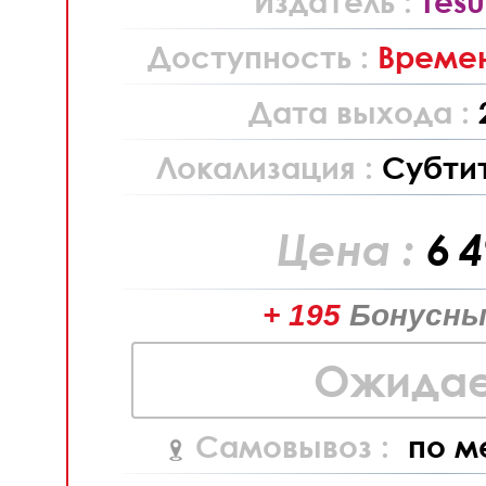
Издатель :
Tes
Доступность :
Времен
Дата выхода :
Локализация :
Субти
Цена :
6 
+ 195
Бонусны
Ожидае
Самовывоз :
по м