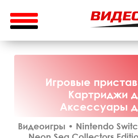
Игровые приставк
Картриджи дл
Аксессуары дл
Видеоигры
•
Nintendo Swit
Neon Sea Collectors Edit