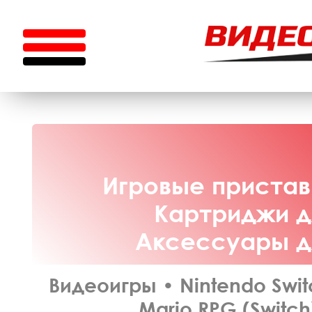
Игровые приставк
Картриджи дл
Аксессуары дл
Видеоигры
•
Nintendo Swit
Mario RPG (Switch