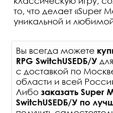
классическую игру, со
то, что делает «Super M
уникальной и любимой
Вы всегда можете
куп
дл
RPG SwitchUSEDБ/У
с
доставкой по Москв
области и всей Росси
Либо
заказать
Super 
SwitchUSEDБ/У
по луч
получить самостоятел