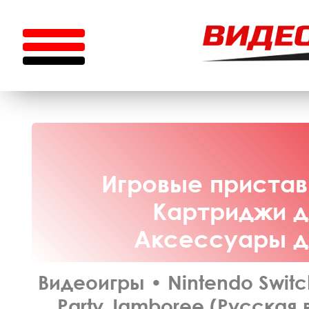
Игровые приставк
Картриджи дл
Аксессуары дл
Видеоигры
•
Nintendo Switc
Party Jamboree (Русская 