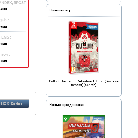
YANDEX, 5POST
ения
Новинки игр
sis :
ения
 EMS :
ения
той :
ения
Cult of the Lamb Definitive Edition (Русская
версия)(Switch)
BOX Series
Новые предзаказы