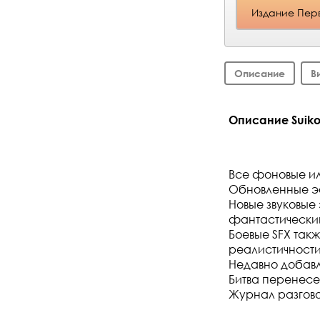
Издание Перв
Описание
В
Описание Suikode
Все фоновые и
Обновленные э
Новые звуковые
фантастически
Боевые SFX так
реалистичност
Недавно добав
Битва перенесе
Журнал разгов