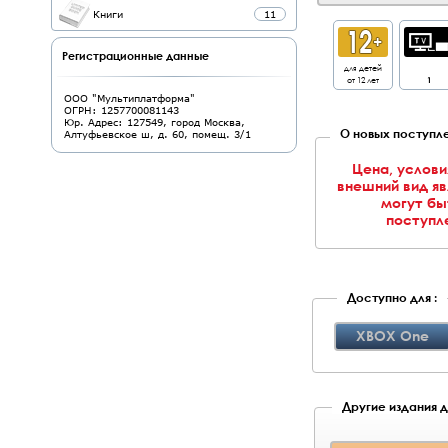
Книги
11
Регистрационные данные
для детей
от 12 лет
1
ООО "Мультиплатформа"
ОГРН: 1257700081143
Юр. Адрес: 127549, город Москва,
О новых поступле
Алтуфьевское ш, д. 60, помещ. 3/1
Цена, услови
внешний вид я
могут бы
поступле
Доступно для :
XBOX One
Другие издания д