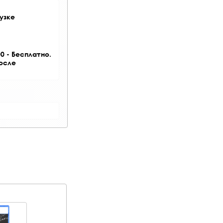
узке
0 - Бесплатно.
после