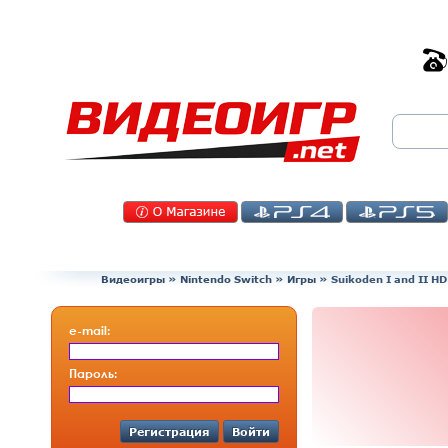
Видеоигры
»
Nintendo Switch
»
Игры
»
Suikoden I and II HD
e-mail:
Пароль:
Регистрация
Войти