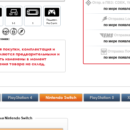
Отпр. в ПВЗ: CDEK, 
по мере появл
Отправка Log
Поддерж.
1-1
1
Pro Contr.
по мере появл
Отправка
ниях:
по мере появл
я покупки, комплектация и
Отправка Поч
вляются предварительными и
по мере появл
ть изменены в момент
ния товара на склад.
PlayStation 4
Nintendo Switch
PlayStation 5
X
ля Nintendo Switch