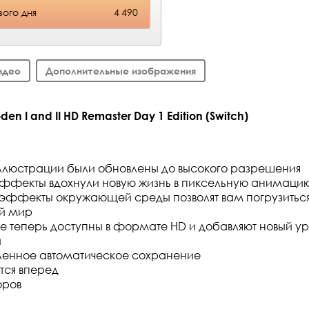
ого дня
4 490
идео
Дополнительные изображения
n I and II HD Remaster Day 1 Edition (Switch)
ллюстрации были обновлены до высокого разрешения
ффекты вдохнули новую жизнь в пиксельную анимаци
 эффекты окружающей среды позволят вам погрузиться 
й мир
же теперь доступны в формате HD и добавляют новый у
и
ленное автоматическое сохранение
тся вперед
оров