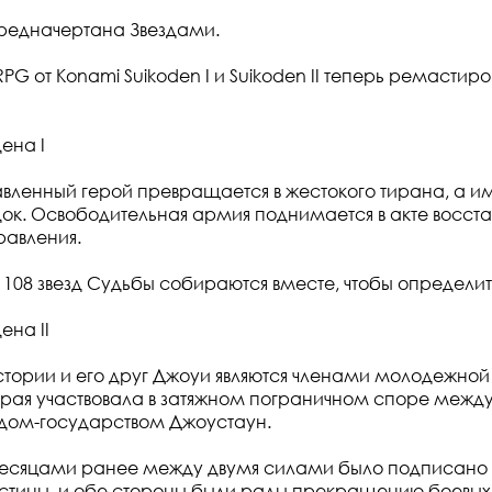
редначертана Звездами.
G от Konami Suikoden I и Suikoden II теперь ремастир
ена I
вленный герой превращается в жестокого тирана, а и
док. Освободительная армия поднимается в акте восста
равления.
 108 звезд Судьбы собираются вместе, чтобы определит
ена II
тории и его друг Джоуи являются членами молодежной
торая участвовала в затяжном пограничном споре межд
одом-государством Джоустаун.
есяцами ранее между двумя силами было подписано
стины, и обе стороны были рады прекращению боевых 