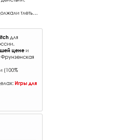
должали тлеть…
для
itch
оссии
.
и
чшей цене
: Фрунзенская
и (100%
делах:
Игры для