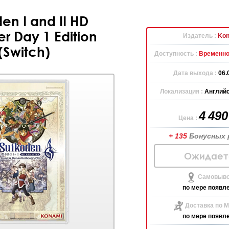
en I and II HD
r Day 1 Edition
Издатель :
Kon
(Switch)
Доступность :
Временно
Дата выхода :
06.
Локализация :
Английс
4 49
Цена :
+ 135
Бонусных 
Ожидает
Самовыво
по мере появл
Доставка по М
по мере появл