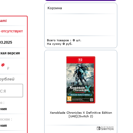
Корзина
ami
 отсутствует
Всего товаров :
0
шт.
03.2025
На сумму
0
руб.
кая версия
*
0
₽
рублей
ся
з :
ения
Xenoblade Chronicles X Definitive Edition
[UAE](Switch 2)
оскве :
ения