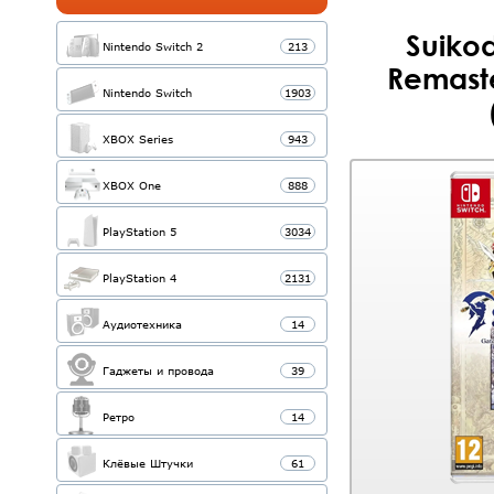
Suikod
Nintendo Switch 2
213
Remaste
Nintendo Switch
1903
XBOX Series
943
XBOX One
888
PlayStation 5
3034
PlayStation 4
2131
Аудиотехника
14
Гаджеты и провода
39
Ретро
14
Клёвые Штучки
61