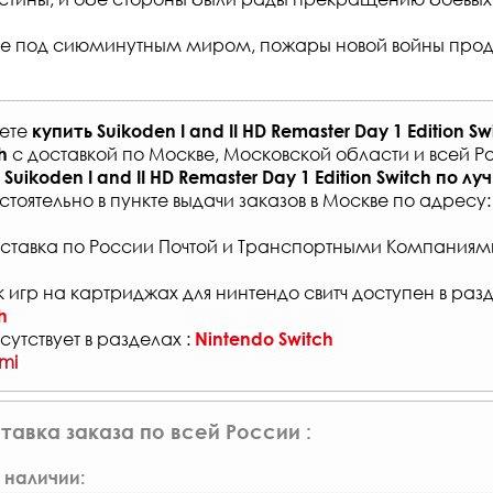
ые под сиюминутным миром, пожары новой войны про
жете
купить
Suikoden I and II HD Remaster Day 1 Edition Sw
с
доставкой по Москве, Московской области и всей Р
h
Suikoden I and II HD Remaster Day 1 Edition Switch
по лу
стоятельно в
пункте выдачи заказов
в Москве по адресу
ставка по России Почтой и Транспортными Компаниям
 игр на картриджах для нинтендо свитч доступен в раз
h
сутствует в разделах :
Nintendo Switch
mi
тавка заказа по всей России :
 наличии: