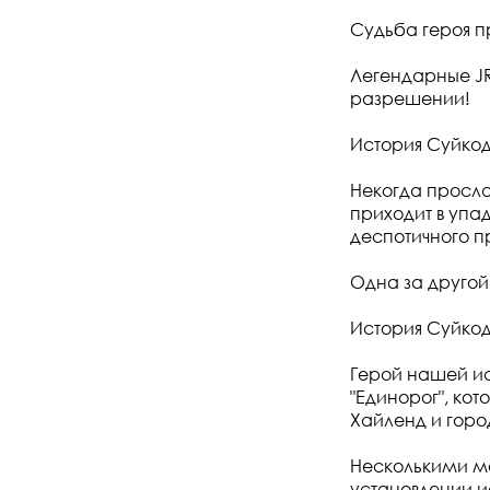
Судьба героя п
Легендарные JRP
разрешении!
История Суйкод
Некогда просла
приходит в упа
деспотичного п
Одна за другой
История Суйкод
Герой нашей ис
"Единорог", ко
Хайленд и гор
Несколькими м
установлении и