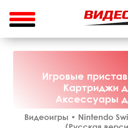
Игровые приставк
Картриджи дл
Аксессуары дл
Видеоигры
•
Nintendo Sw
(Русская верси