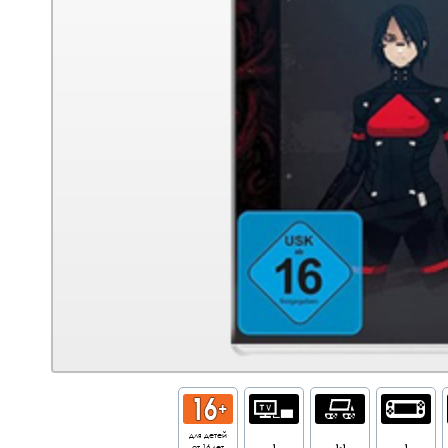
для детей
от 16 лет
1
1-1
1